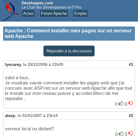
Developpez.com
Le Club des Développeurs et IT Pro
Actus
Forum Apache
Emploi
Apache
:
Comment installer mes pages sur un serveur
web Apache
Répondre à la discussion
lyncarey
,
le 28/12/2006 à 22h09
#1
salut a tous,
Je voudrais savoir comment installer les pages web que j'ai
concues avec ASP.net sur un serveur web Apache afin que tout
le monde sur mon reseau puisse y acceder.Merci de me
repondre .
0
0
alexp
,
le 01/01/2007 à 23h14
#2
serveur local ou distant?
0
0