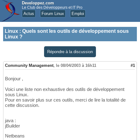
Developpez.com
Le Club des Développeurs et IT Pro
Actus
Forum Linux
Emploi
Linux
:
Quels sont les outils de développement sous
Linux ?
Répondre à la discussion
Community Management
,
le 08/04/2003 à 16h11
#1
Bonjour ,
Voici une liste non exhaustive des outils de développement
sous Linux.
Pour en savoir plus sur ces outils, merci de lire la totalité de
cette discussion.
java :
jBuilder
Netbeans