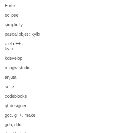
Forte
eclipse
simplicity
pascal objet : kylix
c et c++ :
kylix
kdevelop
mingw studio
anjuta
scite
codeblocks
qt-designer
gcc, g++, make
gdb, ddd