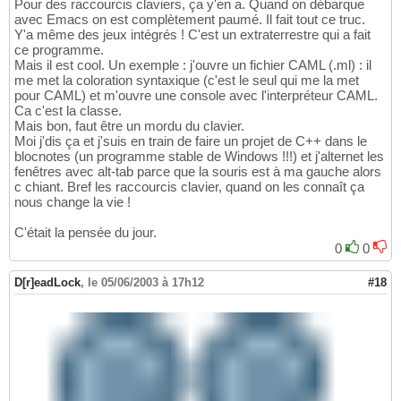
Pour des raccourcis claviers, ça y'en a. Quand on débarque
avec Emacs on est complètement paumé. Il fait tout ce truc.
Y'a même des jeux intégrés ! C'est un extraterrestre qui a fait
ce programme.
Mais il est cool. Un exemple : j'ouvre un fichier CAML (.ml) : il
me met la coloration syntaxique (c'est le seul qui me la met
pour CAML) et m'ouvre une console avec l'interpréteur CAML.
Ca c'est la classe.
Mais bon, faut être un mordu du clavier.
Moi j'dis ça et j'suis en train de faire un projet de C++ dans le
blocnotes (un programme stable de Windows !!!) et j'alternet les
fenêtres avec alt-tab parce que la souris est à ma gauche alors
c chiant. Bref les raccourcis clavier, quand on les connaît ça
nous change la vie !
C'était la pensée du jour.
0
0
D[r]eadLock
,
le 05/06/2003 à 17h12
#18