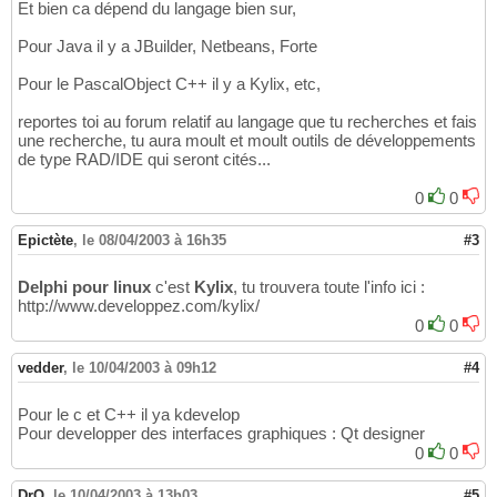
Et bien ca dépend du langage bien sur,
Pour Java il y a JBuilder, Netbeans, Forte
Pour le PascalObject C++ il y a Kylix, etc,
reportes toi au forum relatif au langage que tu recherches et fais
une recherche, tu aura moult et moult outils de développements
de type RAD/IDE qui seront cités...
0
0
Epictète
,
le 08/04/2003 à 16h35
#3
Delphi pour linux
c'est
Kylix
, tu trouvera toute l'info ici :
http://www.developpez.com/kylix/
0
0
vedder
,
le 10/04/2003 à 09h12
#4
Pour le c et C++ il ya kdevelop
Pour developper des interfaces graphiques : Qt designer
0
0
DrQ
,
le 10/04/2003 à 13h03
#5