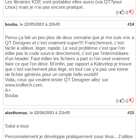
Les librairies KDE sont portables elles-aussi (via QT?pour
Linux) mais je n'ai pas encore pratiqué.
0
0
bouba
,
le 22/05/2003 à 22h45
#14
Perso ça fait un peu plus de deux semaine que je me suis mis a
QT Designer et c'est vraiment super!!!! Franchement, c'est
facile à utiliser, léger, rapide. Le seul problème c'est que l'on
édite pas le code source directement, c'est par l'intermédiaire
d'un header. Faut éditer les fichiers a part si l'on veut vraiment
faire ce que l'on désir. M'enfin, par rapport a Kdevelop je trouve
que c'est vachement plus légé, en tout cas y'a pas une tonne
de fichier générés pour un simple hello world!!!
Voila, ceux qui veulent tester QT Designer allez sur
www.trolltech.com.
A+.
Bouba
0
0
alexthomas
,
le 02/06/2003 à 21h45
#15
Salut a tous
Personnelement je développe pratiquement sous linux.. J'utilise