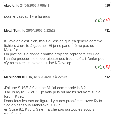
okeefe
,
le 24/04/2003 à 06h41
#10
pour le pascal, il y a lazarus
0
0
Metal Tom
,
le 26/04/2003 à 12h29
#11
KDevelop c'est bien, mais qu'est-ce que ça génère comme
fichiers à droite à gauche ! Et je ne parle même pas du
Makefile.
Un prof nous a donné comme projet de reprendre celui de
l'année précédente et de rajouter des trucs, c'était l'enfer pour
s'y retrouver. Ils avaient utilisé KDevelop.
0
0
Mr Vincent KLEIN
,
le 30/04/2003 à 22h45
#12
J'ai une SUSE 8.0 et une 81 j'ai commandé la 8.2...
J'ai un Kylix 1 2 et 3... je vais plus ou moins souvent sur le
forum Kylix.
Dans tous les cas de figure il y a des problèmes avec Kylix...
Soit on est sous Mandrake 9.0 Pb
en Suse 8.1 Kyylix 3 ne marche pas surtout les soucis
monétaires...