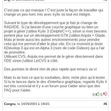
C'est pas ce qui manque ! C'est juste la façon de travailler qui
change un peu hors mis avec kylix où tout est intégré.
Suivant le type de développement que je fais je change de
RAD/IDE. Si j'ai besoin d'une couche graphique ou bien un
projet à gérer j'utilise Kylix 3 (Delphi/C++), sinon si mes besoins
portent plus sur un développement GTK j'utilise Anjuta + Glade.
Mais je teste aussi les autres environnements pour prendre
celui qui me permet d'aller le plus vite. En ce moment je teste
KDevelop 3 qui est en Alpha 3 (nom de code Gideon) qui a l'air
de promettre.
Utilisant CVS, Anjuta me permet de le gérer directement dans
l'IDE sinon j'utilise LinCVS à côté.
Des puristes te diront rien de plus rapide que emacs ou vi
Mais tu as tout ce que tu souhaites, donc reste plus qu'à tester.
Si tu te lances dans le dev d'interface graphique, regarde Kylix il
est très convivial et il y a un forum pour t'aider ainsi que des
FAQ pour t'aider.
0
0
Congru
,
le 14/04/2003 à 14h01
#6