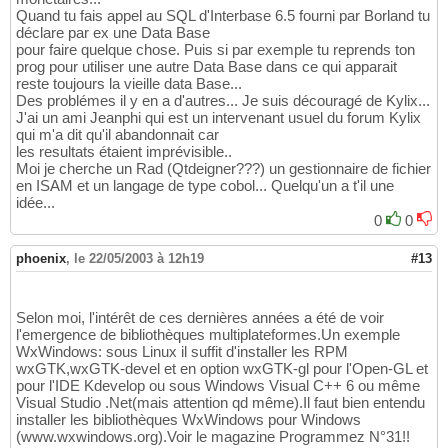
Quand tu fais appel au SQL d'Interbase 6.5 fourni par Borland tu
déclare par ex une Data Base
pour faire quelque chose. Puis si par exemple tu reprends ton
prog pour utiliser une autre Data Base dans ce qui apparait
reste toujours la vieille data Base...
Des problémes il y en a d'autres... Je suis découragé de Kylix...
J'ai un ami Jeanphi qui est un intervenant usuel du forum Kylix
qui m'a dit qu'il abandonnait car
les resultats étaient imprévisible..
Moi je cherche un Rad (Qtdeigner???) un gestionnaire de fichier
en ISAM et un langage de type cobol... Quelqu'un a t'il une
idée...
0
0
phoenix
,
le 22/05/2003 à 12h19
#13
Selon moi, l'intérêt de ces dernières années a été de voir
l'emergence de bibliothèques multiplateformes.Un exemple
WxWindows: sous Linux il suffit d'installer les RPM
wxGTK,wxGTK-devel et en option wxGTK-gl pour l'Open-GL et
pour l'IDE Kdevelop ou sous Windows Visual C++ 6 ou même
Visual Studio .Net(mais attention qd même).Il faut bien entendu
installer les bibliothèques WxWindows pour Windows
(www.wxwindows.org).Voir le magazine Programmez N°31!!