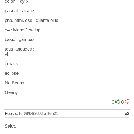
delphi : kylix
pascal : lazarus
php, html, css : quanta plus
c# : MonoDevelop
basic : gambas
tous langages :
vi
emacs
eclipse
NetBeans
Geany
0
0
Petrus
,
le 08/04/2003 à 16h21
#2
Salut,