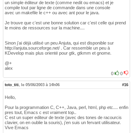
un simple éditeur de texte (comme nedit ou emacs) et je
compile tout par ligne de commande dans une console
avec un makefile le c++ ou avec ant pour le java.
Je trouve que c'est une bonne solution car c'est celle qui prend
le moins de ressources sur la machine....
Sinon j'ai déjà utilisé un peu Anjuta, qui est disponible sur
http://anjuta.sourceforge.net/ . Car ressemble un peu à
KDevelop mais plus orienté pour gtk, gtkmm et gnome.
@+
alex
0
0
toto_titi
,
le 05/06/2003 à 14h06
#16
Hello,
Pour la programmation C, C++, Java, perl, html, php etc.... enfin
pres tout, Emacs c est vraiment top..
C est un super editeur de texte (avec des tones de racourcis
clavier, on en oublie la souris), j'en suis un fervant utilisateur.
Vive Emacs