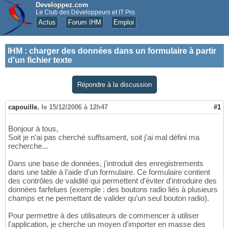
Developpez.com
Le Club des Développeurs et IT Pro
Actus
Forum IHM
Emploi
IHM
:
charger des données dans un formulaire à partir
d'un fichier texte
Répondre à la discussion
capouille
,
le 15/12/2006 à 12h47
#1
Bonjour à tous,
Soit je n'ai pas cherché suffisament, soit j'ai mal défini ma
recherche...
Dans une base de données, j'introduit des enregistrements
dans une table à l'aide d'un formulaire. Ce formulaire contient
des contrôles de validité qui permettent d'éviter d'introduire des
données farfelues (exemple : des boutons radio liés à plusieurs
champs et ne permettant de valider qu'un seul bouton radio).
Pour permettre à des utilisateurs de commencer à utiliser
l'application, je cherche un moyen d'importer en masse des