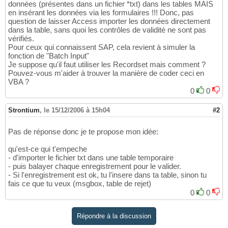
données (présentes dans un fichier *txt) dans les tables MAIS
en insérant les données via les formulaires !!! Donc, pas
question de laisser Access importer les données directement
dans la table, sans quoi les contrôles de validité ne sont pas
vérifiés.
Pour ceux qui connaissent SAP, cela revient à simuler la
fonction de "Batch Input"
Je suppose qu'il faut utiliser les Recordset mais comment ?
Pouvez-vous m'aider à trouver la manière de coder ceci en
VBA ?
0
0
Strontium
,
le 15/12/2006 à 15h04
#2
Pas de réponse donc je te propose mon idée:
qu'est-ce qui t'empeche
- d'importer le fichier txt dans une table temporaire
- puis balayer chaque enregistrement pour le valider.
- Si l'enregistrement est ok, tu l'insere dans ta table, sinon tu
fais ce que tu veux (msgbox, table de rejet)
0
0
Répondre à la discussion