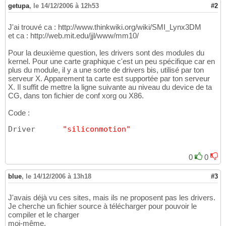
getupa
,
le 14/12/2006 à 12h53
#2
J'ai trouvé ca : http://www.thinkwiki.org/wiki/SMI_Lynx3DM
et ca : http://web.mit.edu/jjl/www/mm10/
Pour la deuxième question, les drivers sont des modules du
kernel. Pour une carte graphique c'est un peu spécifique car en
plus du module, il y a une sorte de drivers bis, utilisé par ton
serveur X. Apparement ta carte est supportée par ton serveur
X. Il suffit de mettre la ligne suivante au niveau du device de ta
CG, dans ton fichier de conf xorg ou X86.
Code :
Driver      
"siliconmotion"
0
0
blue
,
le 14/12/2006 à 13h18
#3
J'avais déjà vu ces sites, mais ils ne proposent pas les drivers.
Je cherche un fichier source à télécharger pour pouvoir le
compiler et le charger
moi-même.