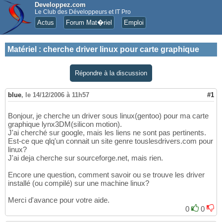
Developpez.com
Le Club des Développeurs et IT Pro
Actus
Forum Mat�riel
Emploi
Matériel
:
cherche driver linux pour carte graphique
Répondre à la discussion
blue
,
le 14/12/2006 à 11h57
#1
Bonjour, je cherche un driver sous linux(gentoo) pour ma carte
graphique lynx3DM(silicon motion).
J'ai cherché sur google, mais les liens ne sont pas pertinents.
Est-ce que qlq'un connait un site genre touslesdrivers.com pour
linux?
J'ai deja cherche sur sourceforge.net, mais rien.
Encore une question, comment savoir ou se trouve les driver
installé (ou compilé) sur une machine linux?
Merci d'avance pour votre aide.
0
0