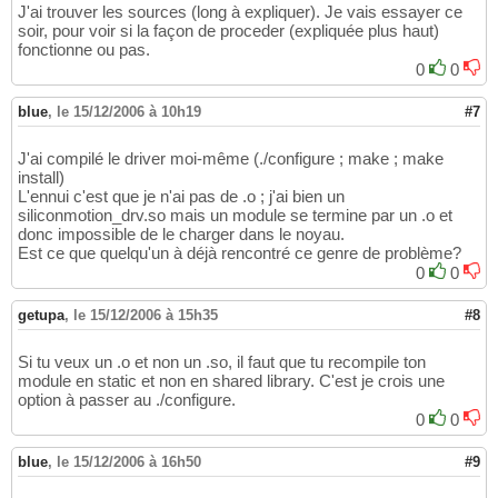
J'ai trouver les sources (long à expliquer). Je vais essayer ce
soir, pour voir si la façon de proceder (expliquée plus haut)
fonctionne ou pas.
0
0
blue
,
le 15/12/2006 à 10h19
#7
J'ai compilé le driver moi-même (./configure ; make ; make
install)
L'ennui c'est que je n'ai pas de .o ; j'ai bien un
siliconmotion_drv.so mais un module se termine par un .o et
donc impossible de le charger dans le noyau.
Est ce que quelqu'un à déjà rencontré ce genre de problème?
0
0
getupa
,
le 15/12/2006 à 15h35
#8
Si tu veux un .o et non un .so, il faut que tu recompile ton
module en static et non en shared library. C'est je crois une
option à passer au ./configure.
0
0
blue
,
le 15/12/2006 à 16h50
#9