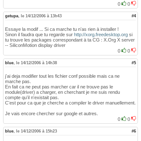
0
0
getupa
,
le 14/12/2006 à 13h43
#4
Essaye la modif ... Si ca marche tu n'as rien à installer !
Sinon il faudra que tu regarde sur
http://xorg.freedesktop.org
si
tu trouve les packages correspondant à ta CG : X.Org X server
-- SiliconMotion display driver
0
0
blue
,
le 14/12/2006 à 14h38
#5
j'ai deja modifier tout les fichier conf possible mais ca ne
marche pas.
En fait ca ne peut pas marcher car il ne trouve pas le
module(driver) a charger, en cherchant je me suis rendu
compte qu'il n'existait pas.
C'est pour ca que je cherche a compiler le driver manuellement.
Je vais encore chercher sur google et autres.
0
0
blue
,
le 14/12/2006 à 15h23
#6