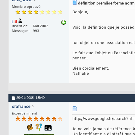
new_wave
définition première forme norm
Membre éprouvé
Bonjour,
Inscrit en
Mai 2002
Voici la définition que je possè
Messages
993
-un objet ou une association est 
Le fait que l'objet ou l'associa
penser...
Bien cordialement.
Nathalie
25/01/2005,
13h40
orafrance
Expert éminent
http://www.google.fr/search
Je ne vois jamais de référence à 
Un identifiant n'a d'intérêt que 