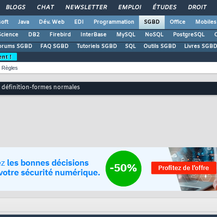
BLOGS
CHAT
NEWSLETTER
EMPLOI
ÉTUDES
DROIT
oft
Java
Dév. Web
EDI
Programmation
SGBD
Office
Mobiles
Science
DB2
Firebird
InterBase
MySQL
NoSQL
PostgreSQL
O
orums SGBD
FAQ SGBD
Tutoriels SGBD
SQL
Outils SGBD
Livres SGBD
ent !
Règles
e définition-formes normales