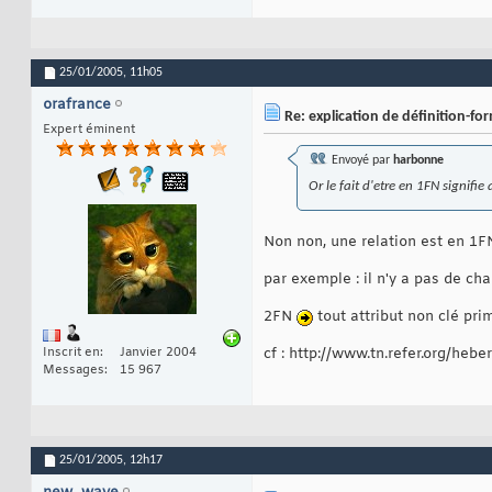
25/01/2005,
11h05
orafrance
Re: explication de définition-f
Expert éminent
Envoyé par
harbonne
Or le fait d'etre en 1FN signifie
Non non, une relation est en 1FN
par exemple : il n'y a pas de 
2FN
tout attribut non clé pri
Inscrit en
Janvier 2004
cf : http://www.tn.refer.org/he
Messages
15 967
25/01/2005,
12h17