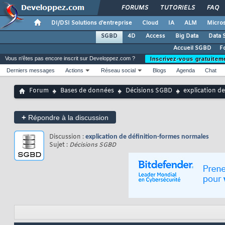
FORUMS
TUTORIELS
FAQ
DI/DSI Solutions d'entreprise
Cloud
IA
ALM
Micros
SGBD
4D
Access
Big Data
Data 
Accueil SGBD
F
Vous n'êtes pas encore inscrit sur Developpez.com ?
Inscrivez-vous gratuitem
Derniers messages
Actions
Réseau social
Blogs
Agenda
Chat
Forum
Bases de données
Décisions SGBD
explication d
+
Répondre à la discussion
Discussion :
explication de définition-formes normales
Sujet :
Décisions SGBD