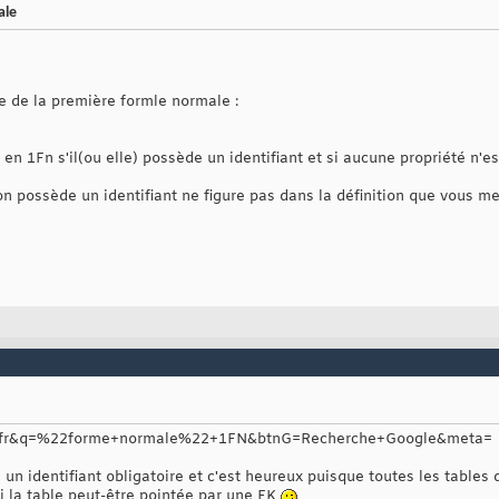
ale
de de la première formle normale :
en 1Fn s'il(ou elle) possède un identifiant et si aucune propriété n'es
tion possède un identifiant ne figure pas dans la définition que vous m
?hl=fr&q=%22forme+normale%22+1FN&btnG=Recherche+Google&meta=
un identifiant obligatoire et c'est heureux puisque toutes les tables d
si la table peut-être pointée par une FK