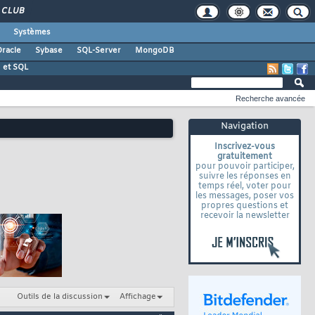
CLUB
Systèmes
racle
Sybase
SQL-Server
MongoDB
 et SQL
Recherche avancée
Navigation
Inscrivez-vous
gratuitement
pour pouvoir participer,
suivre les réponses en
temps réel, voter pour
les messages, poser vos
propres questions et
recevoir la newsletter
Outils de la discussion
Affichage