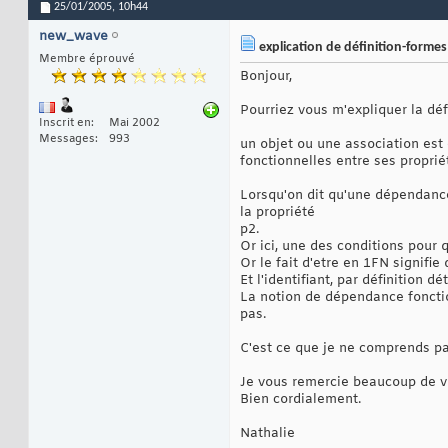
25/01/2005,
10h44
new_wave
explication de définition-forme
Membre éprouvé
Bonjour,
Pourriez vous m'expliquer la dé
Inscrit en
Mai 2002
Messages
993
un objet ou une association est
fonctionnelles entre ses proprié
Lorsqu'on dit qu'une dépendance
la propriété
p2.
Or ici, une des conditions pour q
Or le fait d'etre en 1FN signifie
Et l'identifiant, par définition 
La notion de dépendance foncti
pas.
C'est ce que je ne comprends pa
Je vous remercie beaucoup de vo
Bien cordialement.
Nathalie