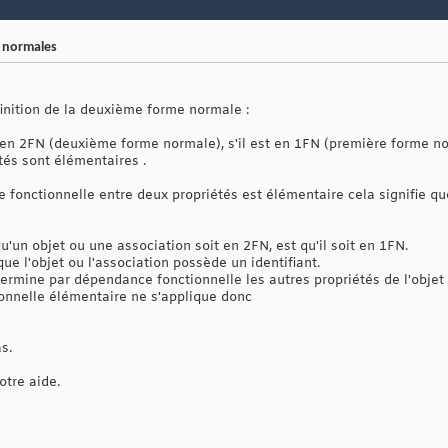
s normales
finition de la deuxième forme normale :
 en 2FN (deuxième forme normale), s'il est en 1FN (première forme n
tés sont élémentaires .
 fonctionnelle entre deux propriétés est élémentaire cela signifie qu
u'un objet ou une association soit en 2FN, est qu'il soit en 1FN.
 que l'objet ou l'association possède un identifiant.
détermine par dépendance fonctionnelle les autres propriétés de l'objet 
onnelle élémentaire ne s'applique donc
s.
tre aide.