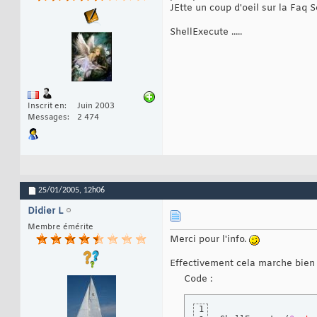
JEtte un coup d'oeil sur la Faq 
ShellExecute .....
Inscrit en
Juin 2003
Messages
2 474
25/01/2005,
12h06
Didier L
Membre émérite
Merci pour l'info.
Effectivement cela marche bien 
Code :
1