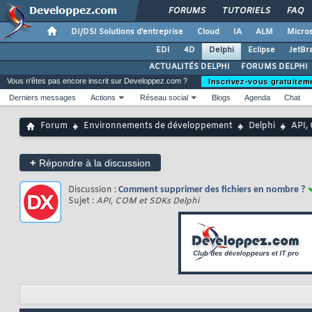
FORUMS
TUTORIELS
FAQ
DI/DSI Solutions d'entreprise
Cloud
IA
ALM
Micros
EDI
4D
Delphi
Eclipse
JetBr
ACTUALITÉS DELPHI
FORUMS DELPHI
Vous n'êtes pas encore inscrit sur Developpez.com ?
Inscrivez-vous gratuitem
Derniers messages
Actions
Réseau social
Blogs
Agenda
Chat
Forum
Environnements de développement
Delphi
API,
+
Répondre à la discussion
Discussion :
Comment supprimer des fichiers en nombre ?
Sujet :
API, COM et SDKs Delphi