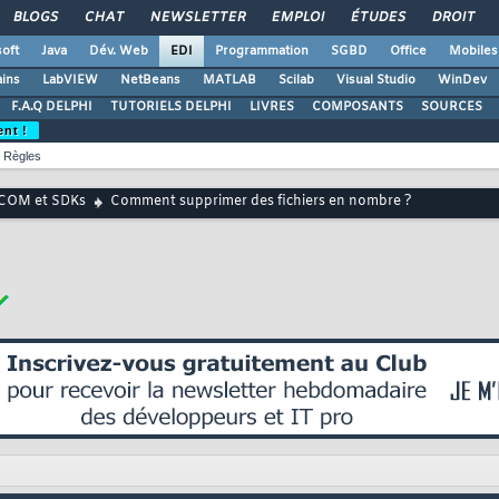
BLOGS
CHAT
NEWSLETTER
EMPLOI
ÉTUDES
DROIT
oft
Java
Dév. Web
EDI
Programmation
SGBD
Office
Mobiles
ains
LabVIEW
NetBeans
MATLAB
Scilab
Visual Studio
WinDev
F.A.Q DELPHI
TUTORIELS DELPHI
LIVRES
COMPOSANTS
SOURCES
ent !
Règles
 COM et SDKs
Comment supprimer des fichiers en nombre ?