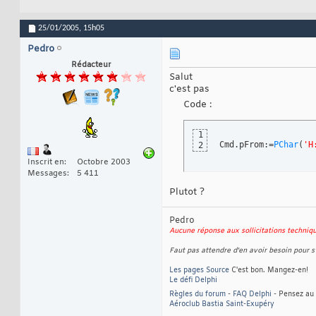
25/01/2005,
15h05
Pedro
Rédacteur
Salut
c'est pas
Code :
1
Cmd.pFrom:=
PChar
(
'H
2
Inscrit en
Octobre 2003
Messages
5 411
Plutot ?
Pedro
Aucune réponse aux sollicitations techni
Faut pas attendre d'en avoir besoin pour s'
Les pages Source
C'est bon. Mangez-en!
Le défi Delphi
Règles du forum
-
FAQ Delphi
- Pensez au 
Aéroclub Bastia Saint-Exupéry