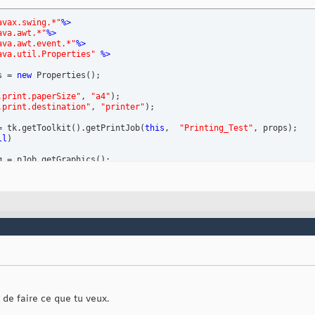
avax.swing.*"
%>
ava.awt.*"
%>
ava.awt.event.*"
%>
ava.util.Properties"
 %>
s = 
new
 Properties
(
)
;

.print.paperSize"
, 
"a4"
)
;

.print.destination"
, 
"printer"
)
;

= tk.getToolkit
(
)
.getPrintJob
(
this
,  
"Printing_Test"
, props
)
;

ll
)
g = pJob.getGraphics
(
)
;

g
)
;

(
)
;



 de faire ce que tu veux.