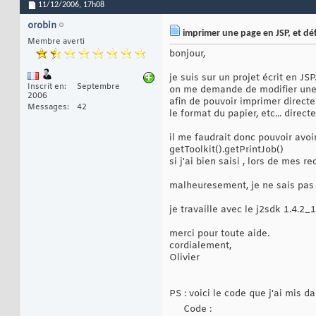
11/12/2006,
17h08
orobin
imprimer une page en JSP, et dé
Membre averti
bonjour,
je suis sur un projet écrit en JSP
Inscrit en
Septembre
on me demande de modifier une 
2006
afin de pouvoir imprimer direct
Messages
42
le format du papier, etc... direc
il me faudrait donc pouvoir avoi
getToolkit().getPrintJob()
si j'ai bien saisi , lors de mes r
malheuresement, je ne sais pas 
je travaille avec le j2sdk 1.4.2_
merci pour toute aide.
cordialement,
Olivier
PS : voici le code que j'ai mis
Code :