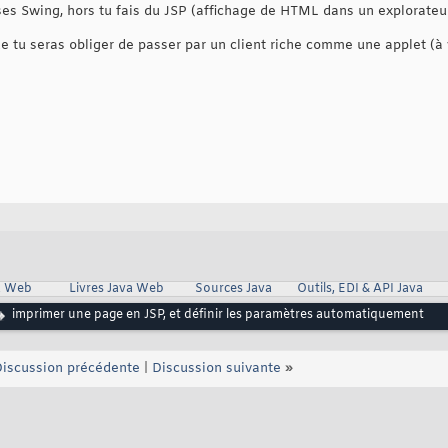
ses Swing, hors tu fais du JSP (affichage de HTML dans un explorateur
ue tu seras obliger de passer par un client riche comme une applet (à v
va Web
Livres Java Web
Sources Java
Outils, EDI & API Java
imprimer une page en JSP, et définir les paramètres automatiquement
iscussion précédente
|
Discussion suivante
»