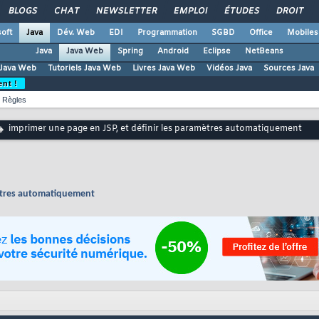
BLOGS
CHAT
NEWSLETTER
EMPLOI
ÉTUDES
DROIT
oft
Java
Dév. Web
EDI
Programmation
SGBD
Office
Mobiles
Java
Java Web
Spring
Android
Eclipse
NetBeans
Java Web
Tutoriels Java Web
Livres Java Web
Vidéos Java
Sources Java
ent !
Règles
imprimer une page en JSP, et définir les paramètres automatiquement
mètres automatiquement