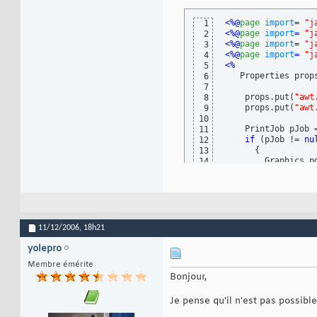
<%@
page
import
= 
"j
1
<%@
page
import
= 
"j
2
<%@
page
import
= 
"j
3
<%@
page
import
= 
"j
4
<%
5
   Properties prop
6
7
    props.put
(
"awt
8
    props.put
(
"awt
9
10
    PrintJob pJob 
11
if
(
pJob != 
nu
12
{
13
        Graphics p
14
        printAll
(
p
15
        pg.dispose
16
        pJob.end
(
)
;
17
}
18
%>
19
11/12/2006,
18h21
yolepro
Membre émérite
Bonjour,
Je pense qu'il n'est pas possible