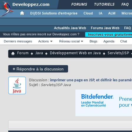
FORUMS
TUTORIELS
FAQ
DI/DSI Solutions d'entreprise
Cloud
IA
ALM
Micros
Actualités Java Web
Forums Java Web
FAQ 
Vous n'êtes pas encore inscrit sur Developpez.com ?
Inscrivez-vous gratuitem
Derniers messages
Actions
Réseau social
Blogs
Agenda
Chat
Forum
Java
Développement Web en Java
Servlets/JSP
+
Répondre à la discussion
Discussion :
imprimer une page en JSP, et définir les para
Sujet :
Servlets/JSP Java