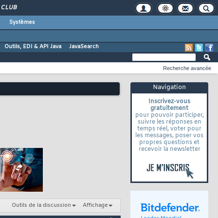
CLUB
Systèmes
Outils, EDI & API Java
JavaSearch
Recherche avancée
Navigation
Inscrivez-vous
gratuitement
pour pouvoir participer,
suivre les réponses en
temps réel, voter pour
les messages, poser vos
propres questions et
recevoir la newsletter
Outils de la discussion
Affichage