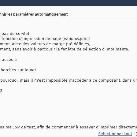
finir les paramètres automatiquement
. pas de servlet.
fonction d'impression de page (window.print)
ement, avec des valeurs de marge pré définies,
tement, sans avoir à parcourir la fenêtre de sélection d'imprimante.
r accès à
echerches sur le net.
pourquoi, mais il m'est impossible d'accéder à ce composant, dans un
13
 dans ma JSP de test, afin de commencer à essayer d'imprimer directem
Sélectionner tout
-