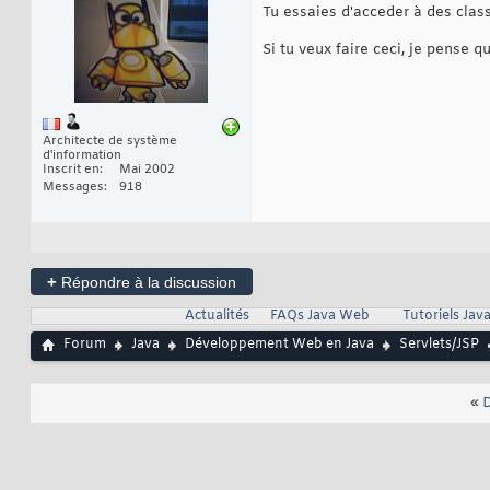
Tu essaies d'acceder à des clas
Si tu veux faire ceci, je pense q
Architecte de système
d'information
Inscrit en
Mai 2002
Messages
918
+
Répondre à la discussion
Actualités
FAQs Java Web
Tutoriels Ja
Forum
Java
Développement Web en Java
Servlets/JSP
«
D