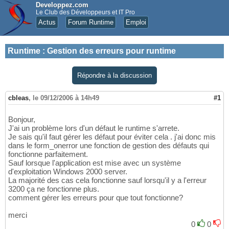
Developpez.com
Le Club des Développeurs et IT Pro
Actus
Forum Runtime
Emploi
Runtime
:
Gestion des erreurs pour runtime
Répondre à la discussion
cbleas
,
le 09/12/2006 à 14h49
#1
Bonjour,
J'ai un problème lors d'un défaut le runtime s'arrete.
Je sais qu'il faut gérer les défaut pour éviter cela . j'ai donc mis
dans le form_onerror une fonction de gestion des défauts qui
fonctionne parfaitement.
Sauf lorsque l'application est mise avec un système
d'exploitation Windows 2000 server.
La majorité des cas cela fonctionne sauf lorsqu'il y a l'erreur
3200 ça ne fonctionne plus.
comment gérer les erreurs pour que tout fonctionne?
merci
0
0