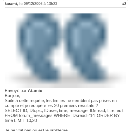
karami
,
le 09/12/2006 à 13h23
#2
Envoyé par
Atamix
Bonjour,
Suite à cette requéte, les limites ne semblent pas prises en
compte et je récupére les 20 premiers resultats ?
SELECT ID,IDtopic, IDuser, time, message, IDsread, titre, edit
FROM forum_messages WHERE IDsread='14' ORDER BY
time LIMIT 10,20
Je ne voit pas ou est le probléme...