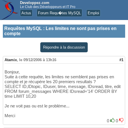
Developpez.com
Le Club des Développeurs et IT Pro
Actus
Forum Requ�tes MySQL
Emploi
Requêtes MySQL
:
Les limites ne sont pas prises en
compte
Répondre à la discussion
Atamix
,
le 09/12/2006 à 13h16
#1
Bonjour,
Suite à cette requéte, les limites ne semblent pas prises en
compte et je récupére les 20 premiers resultats ?
SELECT ID,IDtopic, IDuser, time, message, IDsread, titre, edit
FROM forum_messages WHERE IDsread='14' ORDER BY
time LIMIT 10,20
Je ne voit pas ou est le probléme...
Merci
0
0