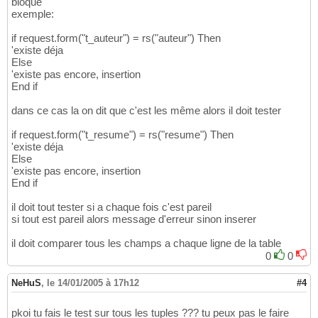
bloque
exemple:
if request.form("t_auteur") = rs("auteur") Then
'existe déja
Else
'existe pas encore, insertion
End if
dans ce cas la on dit que c'est les même alors il doit tester
if request.form("t_resume") = rs("resume") Then
'existe déja
Else
'existe pas encore, insertion
End if
il doit tout tester si a chaque fois c'est pareil
si tout est pareil alors message d'erreur sinon inserer
il doit comparer tous les champs a chaque ligne de la table
0
0
NeHuS
,
le 14/01/2005 à 17h12
#4
pkoi tu fais le test sur tous les tuples ??? tu peux pas le faire