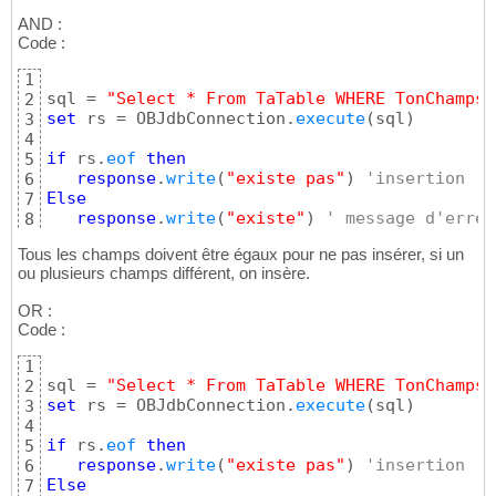
AND :
Code :
1
sql = 
"Select * From TaTable WHERE TonChamps1
2
set
 rs = OBJdbConnection.
execute
(
sql
)
3
4
if
 rs.
eof
then
5
response
.
write
(
"existe pas"
)
'insertion 
6
Else
7
response
.
write
(
"existe"
)
' message d'erreu
8
End
if
9
Tous les champs doivent être égaux pour ne pas insérer, si un
ou plusieurs champs différent, on insère.
OR :
Code :
1
sql = 
"Select * From TaTable WHERE TonChamps1
2
set
 rs = OBJdbConnection.
execute
(
sql
)
3
4
if
 rs.
eof
then
5
response
.
write
(
"existe pas"
)
'insertion 
6
Else
7