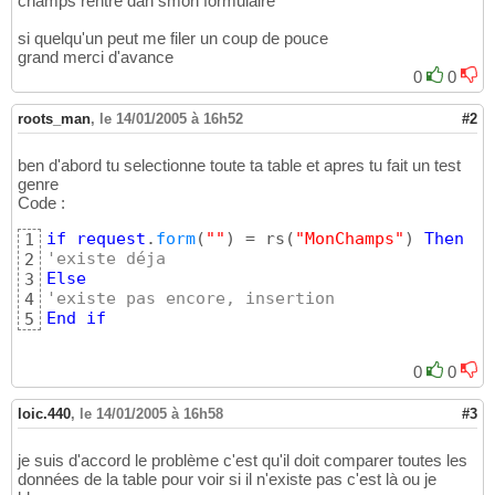
champs rentré dan smon formulaire
si quelqu'un peut me filer un coup de pouce
grand merci d'avance
0
0
roots_man
,
le 14/01/2005 à 16h52
#2
ben d'abord tu selectionne toute ta table et apres tu fait un test
genre
Code :
if
request
.
form
(
""
)
 = rs
(
"MonChamps"
)
Then
1
'existe déja
2
Else
3
'existe pas encore, insertion
4
End
if
5
0
0
loic.440
,
le 14/01/2005 à 16h58
#3
je suis d'accord le problème c'est qu'il doit comparer toutes les
données de la table pour voir si il n'existe pas c'est là ou je