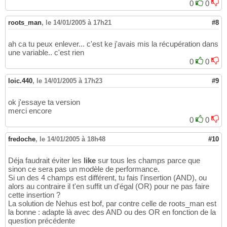
0
0
roots_man
,
le 14/01/2005 à 17h21
#8
ah ca tu peux enlever... c'est ke j'avais mis la récupération dans
une variable.. c'est rien
0
0
loic.440
,
le 14/01/2005 à 17h23
#9
ok j'essaye ta version
merci encore
0
0
fredoche
,
le 14/01/2005 à 18h48
#10
Déja faudrait éviter les
like
sur tous les champs parce que
sinon ce sera pas un modèle de performance.
Si un des 4 champs est différent, tu fais l'insertion (AND), ou
alors au contraire il t'en suffit un d'égal (OR) pour ne pas faire
cette insertion ?
La solution de Nehus est bof, par contre celle de roots_man est
la bonne : adapte là avec des AND ou des OR en fonction de la
question précédente