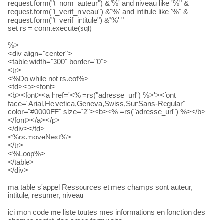
request.form("t_nom_auteur") &"%' and niveau like '%" &
request.form("t_verif_niveau") &"%' and intitule like '%" &
request.form("t_verif_intitule") &"%' "
set rs = conn.execute(sql)
%>
<div align="center">
<table width="300" border="0">
<tr>
<%Do while not rs.eof%>
<td><b><font>
<b><font><a href='<% =rs("adresse_url") %>'><font
face="Arial,Helvetica,Geneva,Swiss,SunSans-Regular"
color="#0000FF" size="2"><b><% =rs("adresse_url") %></b>
</font></a></p>
</div></td>
<%rs.moveNext%>
</tr>
<%Loop%>
</table>
</div>
ma table s'appel Ressources et mes champs sont auteur,
intitule, resumer, niveau
ici mon code me liste toutes mes informations en fonction des