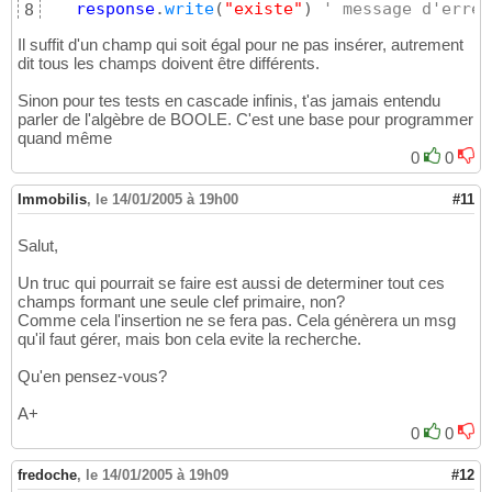
response
.
write
(
"existe"
)
' message d'erreu
8
End
if
9
Il suffit d'un champ qui soit égal pour ne pas insérer, autrement
dit tous les champs doivent être différents.
Sinon pour tes tests en cascade infinis, t'as jamais entendu
parler de l'algèbre de BOOLE. C'est une base pour programmer
quand même
0
0
Immobilis
,
le 14/01/2005 à 19h00
#11
Salut,
Un truc qui pourrait se faire est aussi de determiner tout ces
champs formant une seule clef primaire, non?
Comme cela l'insertion ne se fera pas. Cela génèrera un msg
qu'il faut gérer, mais bon cela evite la recherche.
Qu'en pensez-vous?
A+
0
0
fredoche
,
le 14/01/2005 à 19h09
#12