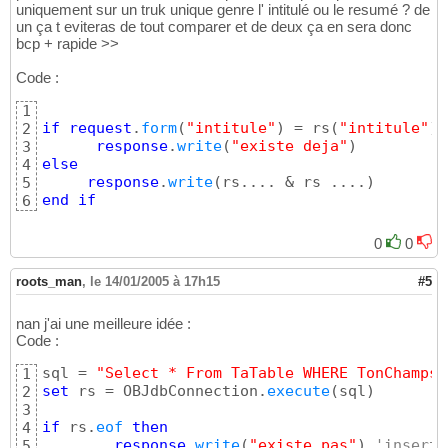
uniquement sur un truk unique genre l' intitulé ou le resumé ? de
un ça t eviteras de tout comparer et de deux ça en sera donc
bcp + rapide >>
Code :
1
if
request
.
form
(
"intitule"
)
 = rs
(
"intitule"
)
2
response
.
write
(
"existe deja"
)
3
else
4
response
.
write
(
rs.... & rs ....
)
5
end
if
6
0
0
roots_man
,
le 14/01/2005 à 17h15
#5
nan j'ai une meilleure idée :
Code :
sql = 
"Select * From TaTable WHERE TonChamps 
1
set
 rs = OBJdbConnection.
execute
(
sql
)
2
3
if
 rs.
eof
then
4
response
.
write
(
"existe pas"
)
'inserti
5