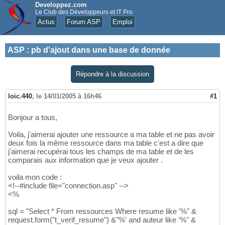
Developpez.com
Le Club des Développeurs et IT Pro
Actus
Forum ASP
Emploi
ASP
:
pb d'ajout dans une base de donnée
Répondre à la discussion
loic.440
,
le 14/01/2005 à 16h46
#1
Bonjour a tous,
Voila, j'aimerai ajouter une ressource a ma table et ne pas avoir
deux fois la même ressource dans ma table c'est a dire que
j'aimerai recupérai tous les champs de ma table et de les
comparais aux information que je veux ajouter .
voila mon code :
<!--#include file="connection.asp" -->
<%
sql = "Select * From ressources Where resume like '%" &
request.form("t_verif_resume") &"%' and auteur like '%" &