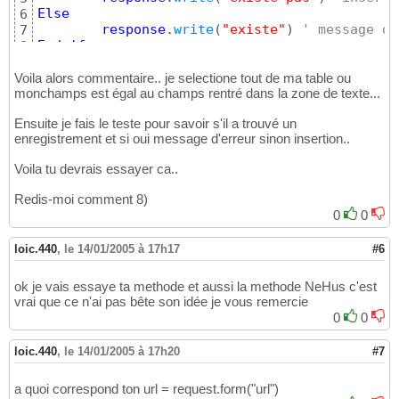
Else
6
response
.
write
(
"existe"
)
' message d'
7
End
if
8
Voila alors commentaire.. je selectione tout de ma table ou
monchamps est égal au champs rentré dans la zone de texte...
Ensuite je fais le teste pour savoir s'il a trouvé un
enregistrement et si oui message d'erreur sinon insertion..
Voila tu devrais essayer ca..
Redis-moi comment 8)
0
0
loic.440
,
le 14/01/2005 à 17h17
#6
ok je vais essaye ta methode et aussi la methode NeHus c'est
vrai que ce n'ai pas bête son idée je vous remercie
0
0
loic.440
,
le 14/01/2005 à 17h20
#7
a quoi correspond ton url = request.form("url")