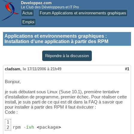
Developpez.com
Le Club des Développeurs et IT Pro
Actus
Forum Applications et environnements graphiques
Emploi
Applications et environnements graphiques
:
Installation d'une application à partir des RPM
Répondre à la discussion
cladsam
,
le 17/11/2006 à 21h49
#1
Bonjour,
je suis débutant sous Linux (Suse 10.1), première tentative
d'installation de programme, premier échec. Pour réaliser cette
install, je suis parti de ce qui est dit dans la FAQ à savoir que
pour installer à partir des RPM il faut éxécuter :
Code :
1
rpm 
-ivh
<
package
>
2