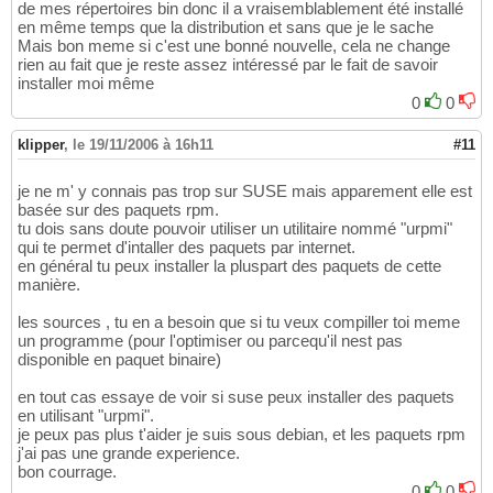
de mes répertoires bin donc il a vraisemblablement été installé
en même temps que la distribution et sans que je le sache
Mais bon meme si c'est une bonné nouvelle, cela ne change
rien au fait que je reste assez intéressé par le fait de savoir
installer moi même
0
0
klipper
,
le 19/11/2006 à 16h11
#11
je ne m' y connais pas trop sur SUSE mais apparement elle est
basée sur des paquets rpm.
tu dois sans doute pouvoir utiliser un utilitaire nommé "urpmi"
qui te permet d'intaller des paquets par internet.
en général tu peux installer la pluspart des paquets de cette
manière.
les sources , tu en a besoin que si tu veux compiller toi meme
un programme (pour l'optimiser ou parcequ'il nest pas
disponible en paquet binaire)
en tout cas essaye de voir si suse peux installer des paquets
en utilisant "urpmi".
je peux pas plus t'aider je suis sous debian, et les paquets rpm
j'ai pas une grande experience.
bon courrage.
0
0