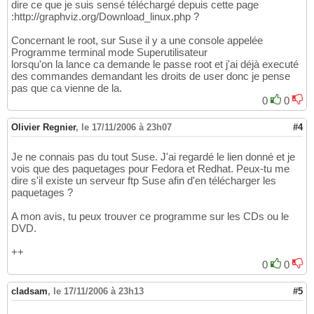
dire ce que je suis sensé téléchargé depuis cette page
:http://graphviz.org/Download_linux.php ?
Concernant le root, sur Suse il y a une console appelée
Programme terminal mode Superutilisateur
lorsqu'on la lance ca demande le passe root et j'ai déjà executé
des commandes demandant les droits de user donc je pense
pas que ca vienne de la.
0
0
Olivier Regnier
,
le 17/11/2006 à 23h07
#4
Je ne connais pas du tout Suse. J'ai regardé le lien donné et je
vois que des paquetages pour Fedora et Redhat. Peux-tu me
dire s'il existe un serveur ftp Suse afin d'en télécharger les
paquetages ?
A mon avis, tu peux trouver ce programme sur les CDs ou le
DVD.
++
0
0
cladsam
,
le 17/11/2006 à 23h13
#5