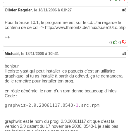
Olivier Regnier
,
le 18/11/2006 à 01h27
#8
Pour la Suse 10.1, le programme est sur le cd. J'ai regardé le
contenu de ce cd => http://www.thmoritz.de/linux/suse101c.php
++
0
0
Michaël
,
le 18/11/2006 à 10h31
#9
bonjour,
il existe yast qui peut installer les paquets c'est un utilitaire
graphique. si tu as installé à partir du cd/dvd, ça te demandera
de le remettre pour installer ton prog.
en règle générale, le nom d'un rpm donne beaucoup d'infos
Code :
graphviz-2.9.20061117.0540-
1
.src.rpm
graphwiz est le nom du prog, 2.9.20061117 dit que c'est la
version 2.9 datant du 17 novembre 2006, 0540-1 je sais pas,