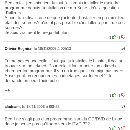
Ben en fait j'en sais rien du tout j'ai jamais installer le moindre
programme depuis l'installation de ma Suse, do'u la question
d'ailleurs.
Sinon, tu le disais que ce que j'ai tenté d'installer en premier lieu
était des sources? n'est-il pas possible d'installer à partir de ces
sources?
Je suis vraiment le mega débutant
0
0
Olivier Regnier
,
le 18/11/2006 à 00h13
#6
Tu me poses une colle il faut que tu installes le binaire, il doit se
trouver sur ton cd/dvd. Pour cela, il faut monter ton cd/dvd et
chercher ton programme. Il y a un truc que je ne pige pas avec
Suse, peut-on récupérer les paquetages sur Internet ? Je
demande un peu d'aide public
++
0
0
cladsam
,
le 18/11/2006 à 00h23
#7
Ben il ne s'agit pas d'un programme issu du CD/DVD de Linux
donc je pense pas qu'il sera sera le DVD ???
0
0