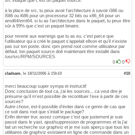
src indique que c'est un paquet source.
à la place de src, tu peux avoir l'architecture à savoir i386 ou
i586 ou i686 pour un processeur 32 bits ou x86_64 pour un
amd64/emt64. si tu as l'architecture dans le paquet, tu peux être
sûr à 99% que c'est un paquet binaire.
pour revenir aux warnings que tu as eu, c'est parce que
l'utilisateur qui a créé le paquet s'appelait ellson et qu'il n'existe
pas sur ton poste. donc rpm prend root comme utilisateur par
défaut. ton paquet source doit maintenant être installé dans
/usr/src/RPM/SOURCES
0
0
cladsam
,
le 18/11/2006 à 15h10
#10
merci beaucoup super sympa et instructif
Donc conclusion de tout ca, j'ai les sources... ca veut dire je
présume qu'il m'est possible de recontituer l'exe à partir de ces
sources?
Autre chose, est-il possible d'éviter dans ce genre de cas que
ce soit dans root que s'intall le package?
Enfin dernier truc assez comique c'est que justement je suis
passé dans le yast, ajout/suppression de programmes et la j'ai
fait un recherche sur graphviz et je me suis aperçu que tous les
utilitaires de graphviz existaient en ligne de commande dans un