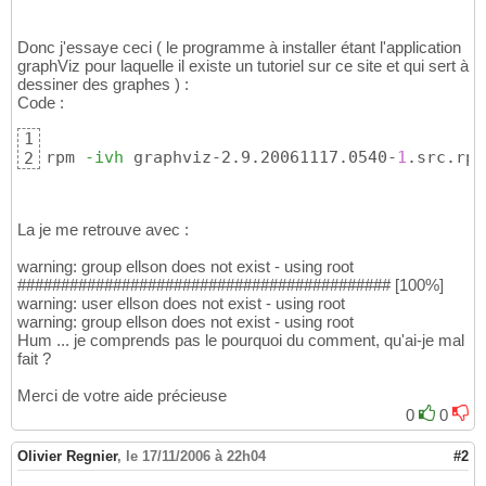
Donc j'essaye ceci ( le programme à installer étant l'application
graphViz pour laquelle il existe un tutoriel sur ce site et qui sert à
dessiner des graphes ) :
Code :
1
rpm 
-ivh
 graphviz-2.9.20061117.0540-
1
.src.rpm
2
La je me retrouve avec :
warning: group ellson does not exist - using root
########################################### [100%]
warning: user ellson does not exist - using root
warning: group ellson does not exist - using root
Hum ... je comprends pas le pourquoi du comment, qu'ai-je mal
fait ?
Merci de votre aide précieuse
0
0
Olivier Regnier
,
le 17/11/2006 à 22h04
#2