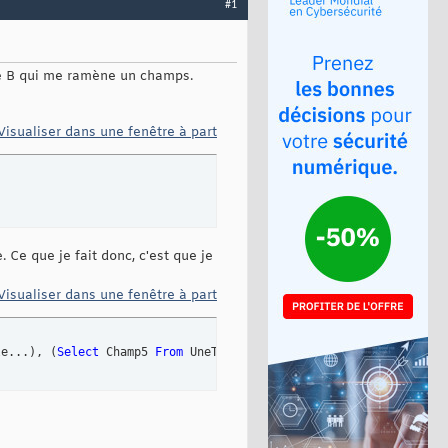
#1
ete B qui me ramène un champs.
Visualiser dans une fenêtre à part
Ce que je fait donc, c'est que je
Visualiser dans une fenêtre à part
le...
)
, 
(
Select
 Champ5 
From
 UneTable...
)
,...