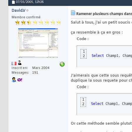
07/01/2005,
12h36
David.V
Ramener plusieurs champs dans 
Membre confirmé
Salut à tous, j'ai un petit souc
ça ressemble à ça en gros :
Code :
1
Select
 Champ1, Cham
2
Inscrit en
Mars 2004
Messages
191
J'aimerais que cette sous requê
duplique la sous requete pour 
Code :
1
Select
 Champ1, Cham
2
Or cette méthode semble plutot 