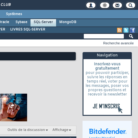
CLUB
Systèmes
racle
Sybase
SQL-Server
MongoDB
VER
LIVRES SQL-SERVER
Recherche avancée
Navigation
Inscrivez-vous
gratuitement
pour pouvoir participer,
suivre les réponses en
temps réel, voter pour
les messages, poser vos
propres questions et
recevoir la newsletter
Outils de la discussion
Affichage