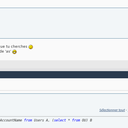
 que tu cherches
 de 'as'
Sélectionner tout
-
AccountName 
from
 Users A, 
(
select
 * 
from
 OU
)
 B