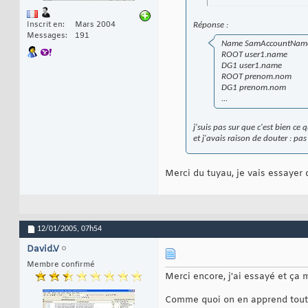
Inscrit en
Mars 2004
Réponse :
Messages
191
Name SamAccountNam
ROOT user1.name
DG1 user1.name
ROOT prenom.nom
DG1 prenom.nom
...
j'suis pas sur que c'est bien ce
et j'avais raison de douter : pas
Merci du tuyau, je vais essayer
12/01/2005,
07h54
David.V
Membre confirmé
Merci encore, j'ai essayé et ça
Comme quoi on en apprend tout l