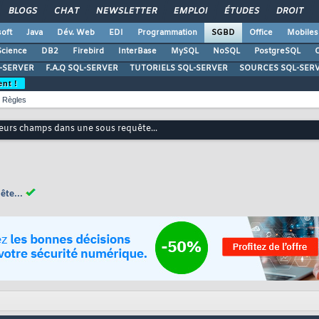
BLOGS
CHAT
NEWSLETTER
EMPLOI
ÉTUDES
DROIT
oft
Java
Dév. Web
EDI
Programmation
SGBD
Office
Mobiles
Science
DB2
Firebird
InterBase
MySQL
NoSQL
PostgreSQL
O
-SERVER
F.A.Q SQL-SERVER
TUTORIELS SQL-SERVER
SOURCES SQL-SER
ent !
Règles
eurs champs dans une sous requête...
ête...