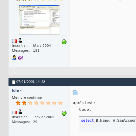
Inscrit en
Mars 2004
Messages
191
07/01/2005,
14h22
Idle
Membre confirmé
aprés test :
Code :
Inscrit en
Janvier 2005
select
 B.Name, A.SamAccou
Messages
29