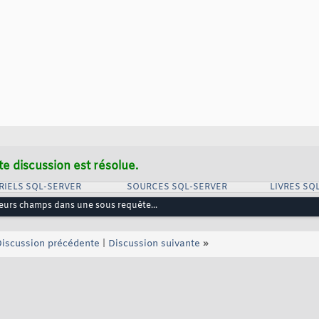
te discussion est résolue.
RIELS SQL-SERVER
SOURCES SQL-SERVER
LIVRES SQ
eurs champs dans une sous requête...
iscussion précédente
|
Discussion suivante
»