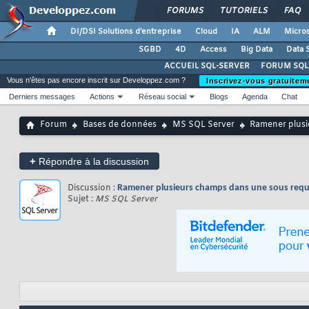
FORUMS
TUTORIELS
FAQ
DI/DSI Solutions d'entreprise
Cloud
IA
ALM
Micros
SGBD
4D
Access
Big Data
Data 
ACCUEIL SQL-SERVER
FORUM SQL
Vous n'êtes pas encore inscrit sur Developpez.com ?
Inscrivez-vous gratuitem
Derniers messages
Actions
Réseau social
Blogs
Agenda
Chat
Forum
Bases de données
MS SQL Server
Ramener plusi
+
Répondre à la discussion
Discussion :
Ramener plusieurs champs dans une sous requ
Sujet :
MS SQL Server