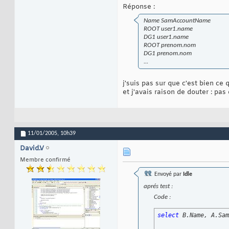
Réponse :
Name SamAccountName
ROOT user1.name
DG1 user1.name
ROOT prenom.nom
DG1 prenom.nom
...
j'suis pas sur que c'est bien ce
et j'avais raison de douter : pas
11/01/2005,
10h39
David.V
Membre confirmé
Envoyé par
Idle
aprés test :
Code :
select
 B.Name, A.Sam