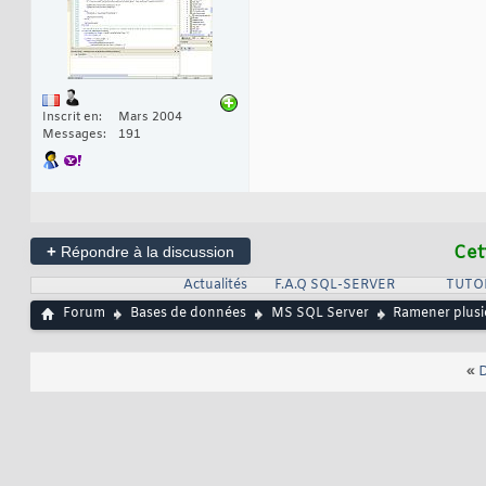
Inscrit en
Mars 2004
Messages
191
+
Cet
Répondre à la discussion
Actualités
F.A.Q SQL-SERVER
TUTO
Forum
Bases de données
MS SQL Server
Ramener plusi
«
D