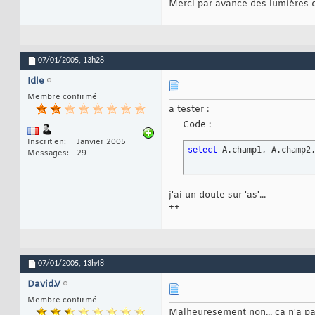
Merci par avance des lumières 
07/01/2005,
13h28
Idle
Membre confirmé
a tester :
Code :
Inscrit en
Janvier 2005
select
 A.champ1, A.champ2
Messages
29
j'ai un doute sur 'as'...
++
07/01/2005,
13h48
David.V
Membre confirmé
Malheuresement non... ça n'a pas 