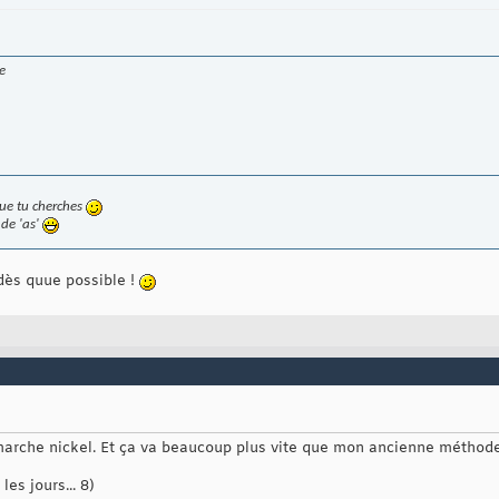
e
 que tu cherches
 de 'as'
 dès quue possible !
 marche nickel. Et ça va beaucoup plus vite que mon ancienne métho
es jours... 8)