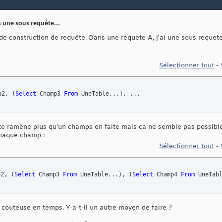
une sous requête...
is de construction de requête. Dans une requete A, j'ai une sous requ
Sélectionner tout
-
p2, 
(
Select
 Champ3 
From
 UneTable...
)
, ...
te ramène plus qu'un champs en faite mais ça ne semble pas possible. 
chaque champ :
Sélectionner tout
-
p2, 
(
Select
 Champ3 
From
 UneTable...
)
, 
(
Select
 Champ4 
From
 UneTab
couteuse en temps. Y-a-t-il un autre moyen de faire ?