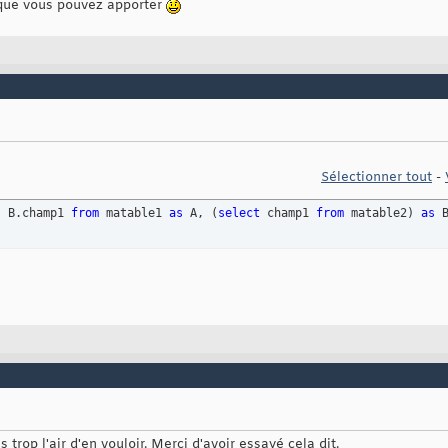
que vous pouvez apporter
Sélectionner tout
-
, B.champ1 
from
 matable1 
as
 A, 
(
select
 champ1 
from
 matable2
)
as
 
trop l'air d'en vouloir. Merci d'avoir essayé cela dit.