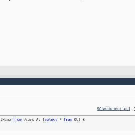
Sélectionner tout
-
ntName 
from
 Users A, 
(
select
 * 
from
 OU
)
 B