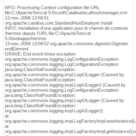
NFO: Processing Context configuration file URL
file:C:\ApacheTomcat 5.0\conf\Catalina\localhost\manager.xml
13-nov.-2006 13:58:51
org.apache.catalina.core.StandardHostDeployer install
INFO: Installation d'une application pour le chemin de contexte
/hermes depuis l'URL file:C:/ApacheTomcat
5.0/webapps/hermes
13-nov.-2006 13:58:52 org.apache.commons.digester.Digester
endElement
GRAVE: End event threw exception
org.apache.commons.logging.LogConfigurationException:
org.apache.commons.logging.LogConfigurationException:
java.lang.ClassNotFoundException:
org.apache.commons.logging.impl.Log4JLogger (Caused by
java.lang.ClassNotFoundException:
org.apache.commons.logging.impl.Log4JLogger) (Caused by
org.apache.commons.logging.LogConfigurationException:
java.lang.ClassNotFoundException:
org.apache.commons.logging.impl.Log4JLogger (Caused by
java.lang.ClassNotFoundException:
org.apache.commons.logging.impl.Log4JLogger))
at
org.apache.commons.logging.impl.LogFactoryImpl.newInstance(L
at
org.apache.commons.logging.impl.LogFactoryImpl.getInstance(Lo