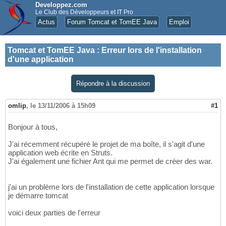
Developpez.com
Le Club des Développeurs et IT Pro
Actus
Forum Tomcat et TomEE Java
Emploi
Tomcat et TomEE Java
:
Erreur lors de l'installation
d'une application
Répondre à la discussion
omlip
,
le 13/11/2006 à 15h09
#1
Bonjour à tous,
J'ai récemment récupéré le projet de ma boîte, il s'agit d'une
application web écrite en Struts.
J'ai également une fichier Ant qui me permet de créer des war.
j'ai un problème lors de l'installation de cette application lorsque
je démarre tomcat
voici deux parties de l'erreur