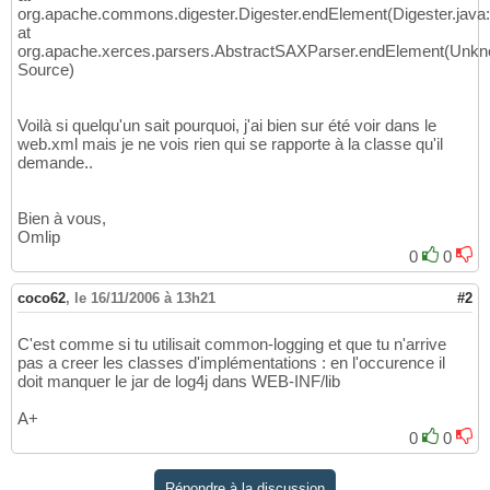
org.apache.commons.digester.Digester.endElement(Digester.java
at
org.apache.xerces.parsers.AbstractSAXParser.endElement(Unk
Source)
Voilà si quelqu'un sait pourquoi, j'ai bien sur été voir dans le
web.xml mais je ne vois rien qui se rapporte à la classe qu'il
demande..
Bien à vous,
Omlip
0
0
coco62
,
le 16/11/2006 à 13h21
#2
C'est comme si tu utilisait common-logging et que tu n'arrive
pas a creer les classes d'implémentations : en l'occurence il
doit manquer le jar de log4j dans WEB-INF/lib
A+
0
0
Répondre à la discussion