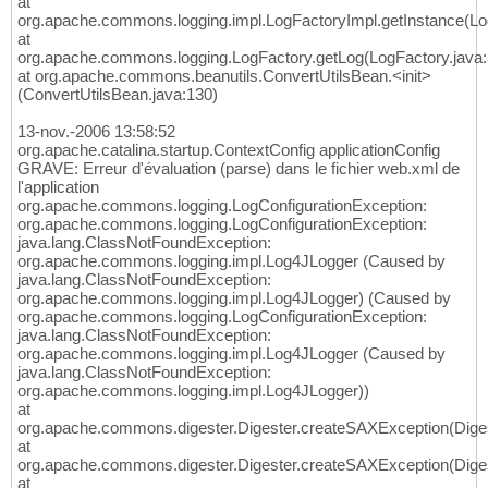
at
org.apache.commons.logging.impl.LogFactoryImpl.getInstance(Lo
at
org.apache.commons.logging.LogFactory.getLog(LogFactory.java:
at org.apache.commons.beanutils.ConvertUtilsBean.<init>
(ConvertUtilsBean.java:130)
13-nov.-2006 13:58:52
org.apache.catalina.startup.ContextConfig applicationConfig
GRAVE: Erreur d'évaluation (parse) dans le fichier web.xml de
l'application
org.apache.commons.logging.LogConfigurationException:
org.apache.commons.logging.LogConfigurationException:
java.lang.ClassNotFoundException:
org.apache.commons.logging.impl.Log4JLogger (Caused by
java.lang.ClassNotFoundException:
org.apache.commons.logging.impl.Log4JLogger) (Caused by
org.apache.commons.logging.LogConfigurationException:
java.lang.ClassNotFoundException:
org.apache.commons.logging.impl.Log4JLogger (Caused by
java.lang.ClassNotFoundException:
org.apache.commons.logging.impl.Log4JLogger))
at
org.apache.commons.digester.Digester.createSAXException(Diges
at
org.apache.commons.digester.Digester.createSAXException(Diges
at