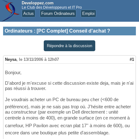
Developpez.com
Le Club des Développeurs et IT Pro
Actus
Forum Ordinateurs
Emploi
Ordinateurs
:
[PC Complet] Conseil d'achat ?
Répondre à la discussion
Neysa
,
le 13/11/2006 à 12h07
#1
Bonjour,
D'abord je m'excuse si cette discussion existe deja, mais je n'ai
pas réussi à trouver.
Je voudrais acheter un PC de bureau peu cher (<600 de
préférence), mais je ne sais pas trop où. J'hésite entre acheter
au constructeur (par exemple un Dell directement : unité
centrele à moins de 400), en grande surface (en ce moment à
carrefour, HP Pavilon avec ecran plat 17'' à moins de 600), ou
encore dans une boutique plus petite d'assemblage.