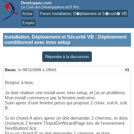
Developpez.com
Le Club des Développeurs et IT Pro
Actus
Forum Installation, D�ploiement et S�curit� VB
Emploi
Installation, Déploiement et Sécurité VB
:
Déploiement
conditionnel avec inno setup
Répondre à la discussion
Baran
,
le 08/11/2006 à 19h01
#1
Bonjour à tous,
Je dois réaliser une install avec inno setup, et j'ai un problème.
Mon install commence par la fenetre welcome.
Suivi apres d'une fenetre perso qui propose 2 choix: soit A, soit
B.
Si on choisit A alors apres on doit demander 2 chemins, et donc
j'instancie 2 fenetre TInputDirWizardPage lors de l'evenement
NextButtonClick.
Et si on choisit B on doit demander 1 chemins, et donc