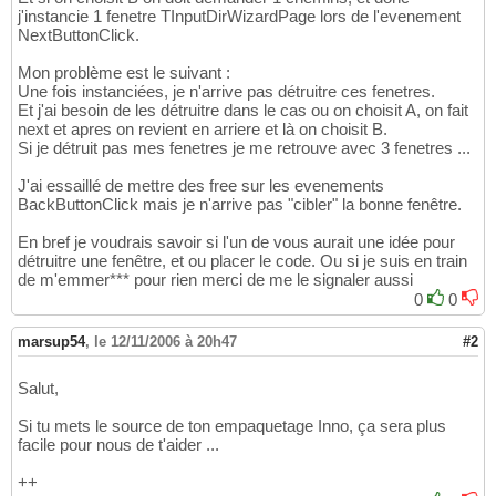
j'instancie 1 fenetre TInputDirWizardPage lors de l'evenement
NextButtonClick.
Mon problème est le suivant :
Une fois instanciées, je n'arrive pas détruitre ces fenetres.
Et j'ai besoin de les détruitre dans le cas ou on choisit A, on fait
next et apres on revient en arriere et là on choisit B.
Si je détruit pas mes fenetres je me retrouve avec 3 fenetres ...
J'ai essaillé de mettre des free sur les evenements
BackButtonClick mais je n'arrive pas "cibler" la bonne fenêtre.
En bref je voudrais savoir si l'un de vous aurait une idée pour
détruitre une fenêtre, et ou placer le code. Ou si je suis en train
de m'emmer*** pour rien merci de me le signaler aussi
0
0
marsup54
,
le 12/11/2006 à 20h47
#2
Salut,
Si tu mets le source de ton empaquetage Inno, ça sera plus
facile pour nous de t'aider ...
++