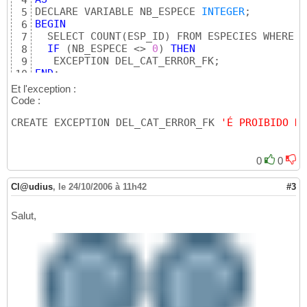
4
DECLARE VARIABLE NB_ESPECE 
INTEGER
5
BEGIN
6
  SELECT COUNT
(
ESP_ID
)
 FROM ESPECIES WHERE C
7
IF
(
NB_ESPECE <> 
0
)
THEN
8
9
END
10
SET
 TERM ^ ;
11
Et l'exception :
Code :
CREATE EXCEPTION DEL_CAT_ERROR_FK 
'É PROIBIDO DE
0
0
Cl@udius
,
le 24/10/2006 à 11h42
#3
Salut,