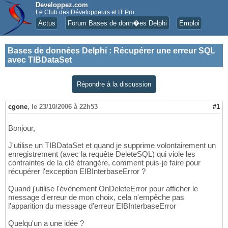
Developpez.com
Le Club des Développeurs et IT Pro
Actus
Forum Bases de donn�es Delphi
Emploi
Bases de données Delphi
:
Récupérer une erreur SQL
avec TIBDataSet
Répondre à la discussion
cgone
,
le 23/10/2006 à 22h53
#1
Bonjour,
J'utilise un TIBDataSet et quand je supprime volontairement un
enregistrement (avec la requête DeleteSQL) qui viole les
contraintes de la clé étrangère, comment puis-je faire pour
récupérer l'exception EIBInterbaseError ?
Quand j'utilise l'évènement OnDeleteError pour afficher le
message d'erreur de mon choix, cela n'empêche pas
l'apparition du message d'erreur EIBInterbaseError
Quelqu'un a une idée ?