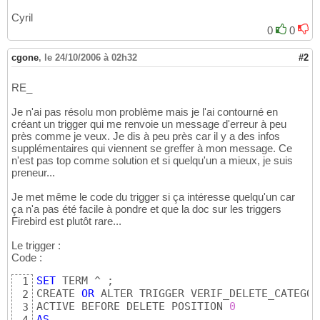
Cyril
0
0
cgone
,
le 24/10/2006 à 02h32
#2
RE_
Je n'ai pas résolu mon problème mais je l'ai contourné en
créant un trigger qui me renvoie un message d'erreur à peu
près comme je veux. Je dis à peu près car il y a des infos
supplémentaires qui viennent se greffer à mon message. Ce
n'est pas top comme solution et si quelqu'un a mieux, je suis
preneur...
Je met même le code du trigger si ça intéresse quelqu'un car
ça n'a pas été facile à pondre et que la doc sur les triggers
Firebird est plutôt rare...
Le trigger :
Code :
SET
 TERM ^ ;

1
CREATE 
OR
 ALTER TRIGGER VERIF_DELETE_CATEGOR
2
ACTIVE BEFORE DELETE POSITION 
0
3
AS