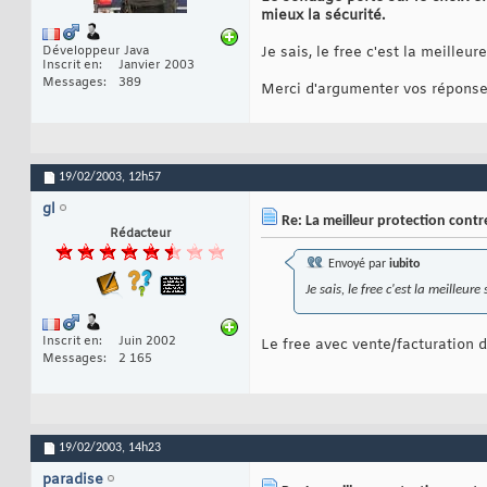
mieux la sécurité.
Développeur Java
Je sais, le free c'est la meilleur
Inscrit en
Janvier 2003
Messages
389
Merci d'argumenter vos répons
19/02/2003,
12h57
gl
Re: La meilleur protection contre
Rédacteur
Envoyé par
iubito
Je sais, le free c'est la meilleur
Inscrit en
Juin 2002
Le free avec vente/facturation d
Messages
2 165
19/02/2003,
14h23
paradise