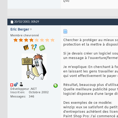
[/b]
20/02/2003,
00h29
Eric Berger
Membre chevronné
Chercher à protéger au mieux son
protection et la mettre à disposi
Si je devais créer un logiciel so
un message à l'ouverture/ferme
Je m'explique: En cherchant à for
en laissant les gens travailler 
qui vont effectivement le payer 
Résultat, beaucoup plus d'utilis
Développeur .NET
Quelle meilleure publicité pour t
Inscrit en
Octobre 2002
logiciel disposera d'une large di
Messages
346
Des exemples de ce modèle:
winzip: eux se satisfont du pet
d'entreprises achètent des lice
Paint Shop Pro: J'ai commencé av