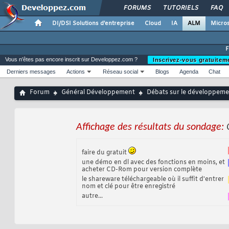
FORUMS
TUTORIELS
FAQ
DI/DSI Solutions d'entreprise
Cloud
IA
ALM
Micros
Vous n'êtes pas encore inscrit sur Developpez.com ?
Inscrivez-vous gratuitem
Derniers messages
Actions
Réseau social
Blogs
Agenda
Chat
Forum
Général Développement
Débats sur le développemen
Affichage des résultats du sondage:
faire du gratuit
une démo en dl avec des fonctions en moins, et
acheter CD-Rom pour version complète
le shareware téléchargeable où il suffit d'entrer
nom et clé pour être enregistré
autre...