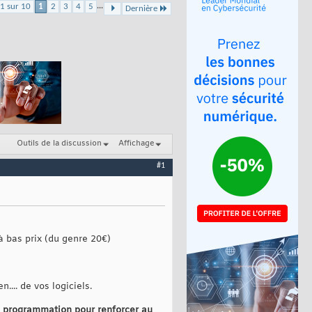
...
1 sur 10
1
2
3
4
5
Dernière
Outils de la discussion
Affichage
#1
 bas prix (du genre 20€)
.... de vos logiciels.
u programmation pour renforcer au