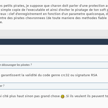
 petits pirates, je suppose que charon doit parler d'une protection
 simple copie de l'executable et ainsi d'eviter le piratage de ton soft 
ux : clef d'enregistrement en fonction d'un parametre quelconque, dev
tre des pirates chevronnees (de toute maniere des methodes fiable 
e.
 décourager les pirates ?
i garantissent la validité du code genre crc32 ou signature RSA
er ?
'ai cité plus haut sinon pas grand chose
.Si ils veulent ils peuvent t