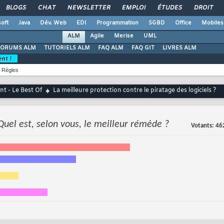
BLOGS
CHAT
NEWSLETTER
EMPLOI
ÉTUDES
DROIT
oft
Java
Dév. Web
EDI
Programmation
SGBD
Office
Mobiles
ALM
Agile
Merise
UML
FORUMS ALM
TUTORIELS ALM
FAQ ALM
FAQ GIT
LIVRES ALM
ent !
Règles
t - Le Best Of
La meilleure protection contre le piratage des logiciels ?
Quel est, selon vous, le meilleur rémède ?
Votants
46