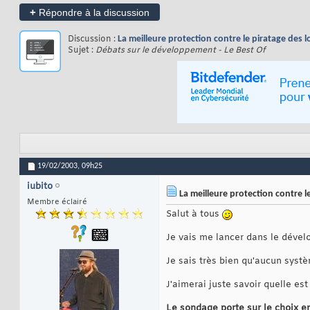
+
Répondre à la discussion
Discussion :
La meilleure protection contre le piratage des lo
Sujet :
Débats sur le développement - Le Best Of
19/02/2003,
09h25
iubito
La meilleure protection contre le
Membre éclairé
Salut à tous
Je vais me lancer dans le dével
Je sais très bien qu'aucun systèm
J'aimerai juste savoir quelle est
Le sondage porte sur le choix e