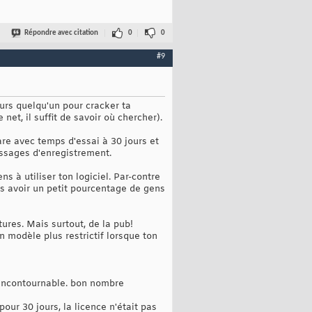
Répondre avec citation
0
0
#9
ours quelqu'un pour cracker ta
net, il suffit de savoir où chercher).
ware avec temps d'essai à 30 jours et
ssages d'enregistrement.
s à utiliser ton logiciel. Par-contre
as avoir un petit pourcentage de gens
ures. Mais surtout, de la pub!
un modèle plus restrictif lorsque ton
t incontournable. bon nombre
our 30 jours, la licence n'était pas