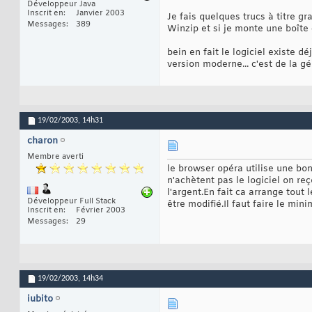
Développeur Java
Inscrit en
Janvier 2003
Je fais quelques trucs à titre g
Messages
389
Winzip et si je monte une boîte 
bein en fait le logiciel existe d
version moderne... c'est de la 
19/02/2003,
14h31
charon
Membre averti
le browser opéra utilise une bon
n'achètent pas le logiciel on reç
l'argent.En fait ca arrange tout
Développeur Full Stack
être modifié.Il faut faire le min
Inscrit en
Février 2003
Messages
29
19/02/2003,
14h34
iubito