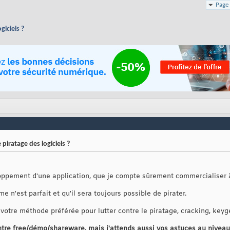
Page 
giciels ?
 piratage des logiciels ?
oppement d'une application, que je compte sûrement commercialiser à
e n'est parfait et qu'il sera toujours possible de pirater.
 votre méthode préférée pour lutter contre le piratage, cracking, keygen
ntre free/démo/shareware, mais j'attends aussi vos astuces au nivea