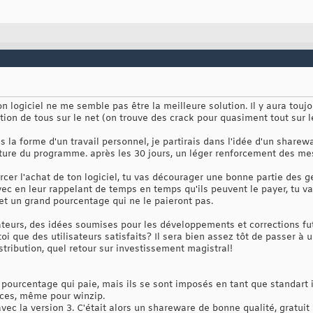
 logiciel ne me semble pas être la meilleure solution. Il y aura touj
tion de tous sur le net (on trouve des crack pour quasiment tout sur le 
us la forme d'un travail personnel, je partirais dans l'idée d'un share
ture du programme. après les 30 jours, un léger renforcement des me
cer l'achat de ton logiciel, tu vas décourager une bonne partie des gen
avec en leur rappelant de temps en temps qu'ils peuvent le payer, tu v
et un grand pourcentage qui ne le paieront pas.
ateurs, des idées soumises pour les développements et corrections fut
oi que des utilisateurs satisfaits? Il sera bien assez tôt de passer à 
stribution, quel retour sur investissement magistral!
it pourcentage qui paie, mais ils se sont imposés en tant que standar
nces, même pour winzip.
ec la version 3. C'était alors un shareware de bonne qualité, gratuit p