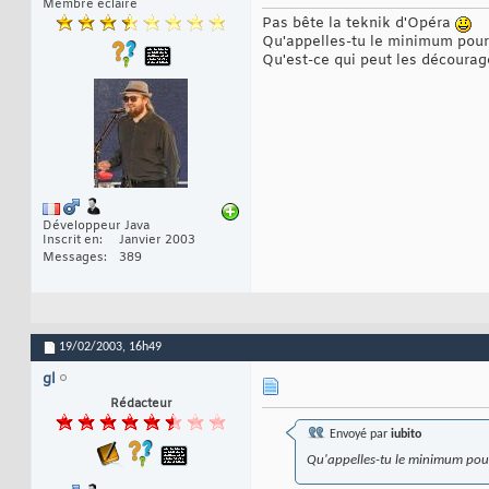
Membre éclairé
Pas bête la teknik d'Opéra
Qu'appelles-tu le minimum pour 
Qu'est-ce qui peut les décourager
Développeur Java
Inscrit en
Janvier 2003
Messages
389
19/02/2003,
16h49
gl
Rédacteur
Envoyé par
iubito
Qu'appelles-tu le minimum pour