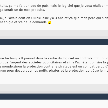
ratuits, ça me fait un peu de pub, mais le logiciel que je veux réalise
ça serait un de mes produits.
éjà, je l'avais écrit en QuickBasic y'a 3 ans et y'a que mon père qui s'e
généaolgie et y'a de la demande
ne technique.Il prevoit dans le cadre du logiciel un controle html où 
oit de l'argent des sociétés publicitaires et si ils l'achètent on vire 
 le monde.sinon la protection contre le piratage est un combat perdu 
imum pour décourager les petits pirates et la protection doit être le mo