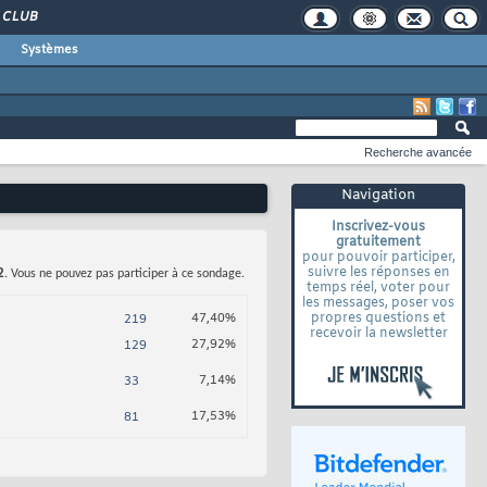
CLUB
Systèmes
Recherche avancée
Navigation
Inscrivez-vous
gratuitement
pour pouvoir participer,
suivre les réponses en
2
. Vous ne pouvez pas participer à ce sondage.
temps réel, voter pour
les messages, poser vos
propres questions et
47,40%
219
recevoir la newsletter
27,92%
129
7,14%
33
17,53%
81