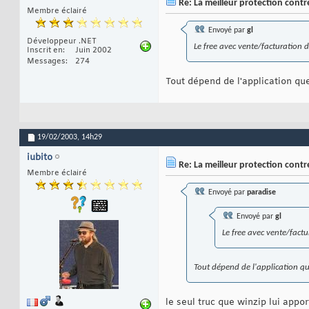
Re: La meilleur protection contre
Membre éclairé
Envoyé par
gl
Développeur .NET
Le free avec vente/facturation d
Inscrit en
Juin 2002
Messages
274
Tout dépend de l'application que
19/02/2003,
14h29
iubito
Re: La meilleur protection contre
Membre éclairé
Envoyé par
paradise
Envoyé par
gl
Le free avec vente/factu
Tout dépend de l'application qu
le seul truc que winzip lui appo