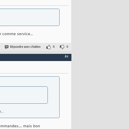
r comme service...
Répondre avec citation
0
0
#4
...
 commandes.... mais bon