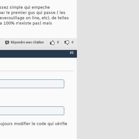
 assez simple qui empeche
par le premier gus qui passe ( les
erouillage on line, etc). de telles
a 100% n'existe pas) mais
Répondre avec citation
0
0
#8
oujours modifier le code qui vérifie