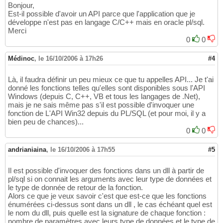
Bonjour,
Est-il possible d'avoir un API parce que l'application que je
développe n'est pas en langage C/C++ mais en oracle pl/sql.
Merci
0
0
Médinoc
,
le 16/10/2006 à 17h26
#4
Là, il faudra définir un peu mieux ce que tu appelles API... Je t'ai
donné les fonctions telles qu'elles sont disponibles sous l'API
Windows (depuis C, C++, VB et tous les langages de .Net),
mais je ne sais même pas s'il est possible d'invoquer une
fonction de L'API Win32 depuis du PL/SQL (et pour moi, il y a
bien peu de chances)...
0
0
andrianiaina
,
le 16/10/2006 à 17h55
#5
Il est possible d'invoquer des fonctions dans un dll à partir de
pl/sql si on connait les arguments avec leur type de données et
le type de donnée de retour de la fonction.
Alors ce que je veux savoir c'est que est-ce que les fonctions
énumérées ci-dessus sont dans un dll , le cas échéant quel est
le nom du dll, puis quelle est la signature de chaque fonction :
nombre de paramètres avec leurs type de données et le type de