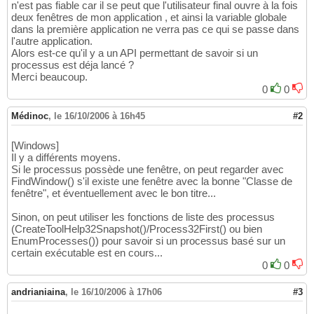
n'est pas fiable car il se peut que l'utilisateur final ouvre à la fois
deux fenêtres de mon application , et ainsi la variable globale
dans la première application ne verra pas ce qui se passe dans
l'autre application.
Alors est-ce qu'il y a un API permettant de savoir si un
processus est déja lancé ?
Merci beaucoup.
0
0
Médinoc
,
le 16/10/2006 à 16h45
#2
[Windows]
Il y a différents moyens.
Si le processus possède une fenêtre, on peut regarder avec
FindWindow() s'il existe une fenêtre avec la bonne "Classe de
fenêtre", et éventuellement avec le bon titre...
Sinon, on peut utiliser les fonctions de liste des processus
(CreateToolHelp32Snapshot()/Process32First() ou bien
EnumProcesses()) pour savoir si un processus basé sur un
certain exécutable est en cours...
0
0
andrianiaina
,
le 16/10/2006 à 17h06
#3