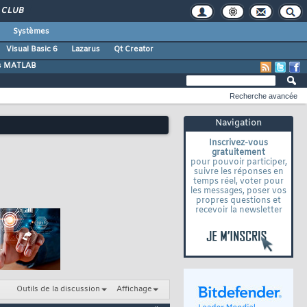
CLUB
Systèmes
Visual Basic 6
Lazarus
Qt Creator
s MATLAB
Recherche avancée
Navigation
Inscrivez-vous
gratuitement
pour pouvoir participer,
suivre les réponses en
temps réel, voter pour
les messages, poser vos
propres questions et
recevoir la newsletter
Outils de la discussion
Affichage