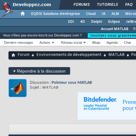
FORUMS
TUTORIELS
FAQ
DI/DSI Solutions d'entreprise
Cloud
IA
ALM
Micros
EDI
4D
Delphi
Eclipse
JetBr
Accueil MATLAB
F
Vous n'êtes pas encore inscrit sur Developpez.com ?
Inscrivez-vous gratuitem
Derniers messages
Actions
Réseau social
Blogs
Agenda
Chat
Forum
Environnements de développement
MATLAB
Po
+
Répondre à la discussion
Discussion :
Pointeur sous MATLAB
Sujet :
MATLAB