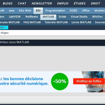
BLOGS
CHAT
NEWSLETTER
EMPLOI
ÉTUDES
DROIT
oft
Java
Dév. Web
EDI
Programmation
SGBD
Office
Mobiles
ains
LabVIEW
NetBeans
MATLAB
Scilab
Visual Studio
WinDev
orums MATLAB
FAQ MATLAB
Tutoriels MATLAB
Livres MATLAB
Source
ent !
Règles
inteur sous MATLAB