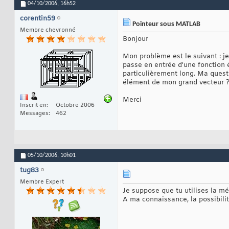
04/10/2006,
16h52
corentin59
Pointeur sous MATLAB
Membre chevronné
Bonjour
Mon problème est le suivant : je
passe en entrée d'une fonction é
particulièrement long. Ma questi
élément de mon grand vecteur ?
Merci
Inscrit en
Octobre 2006
Messages
462
05/10/2006,
10h01
tug83
Membre Expert
Je suppose que tu utilises la m
A ma connaissance, la possibili