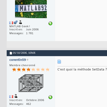
MATLAB Geek !
Inscrit en
Juin 2006
Messages
1 781
05/10/2006,
10h06
corentin59
Membre chevronné
C'est quoi la méthode SetData ? 
Inscrit en
Octobre 2006
Messages
462