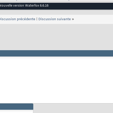
Nouvelle version Waterfox 6.6.16
iscussion précédente
|
Discussion suivante
»