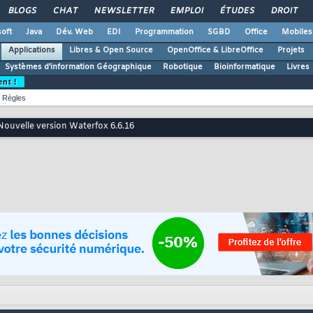
BLOGS
CHAT
NEWSLETTER
EMPLOI
ÉTUDES
DROIT
oft
Java
Dév. Web
EDI
Programmation
SGBD
Office
Mobiles
Applications
Libres & Open Source
OpenOffice & LibreOffice
Projets
Systèmes d'information Géographique
Robotique
Bioinformatique
Livres
ent !
Règles
Nouvelle version Waterfox 6.6.16