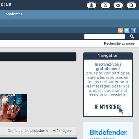
CLUB
Systèmes
Recherche avancée
Navigation
Inscrivez-vous
gratuitement
pour pouvoir participer,
suivre les réponses en
temps réel, voter pour
les messages, poser vos
propres questions et
recevoir la newsletter
Outils de la discussion
Affichage