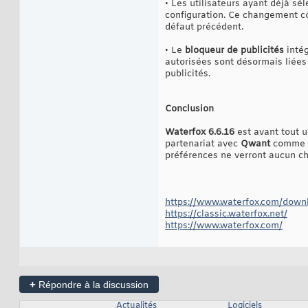
• Les utilisateurs ayant déjà s
configuration. Ce changement co
défaut précédent.
• Le
bloqueur de publicités
intég
autorisées sont désormais liées
publicités.
Conclusion
Waterfox 6.6.16
est avant tout u
partenariat avec
Qwant
comme mo
préférences ne verront aucun c
https://www.waterfox.com/down
https://classic.waterfox.net/
https://www.waterfox.com/
+
Répondre à la discussion
Actualités
Logiciels