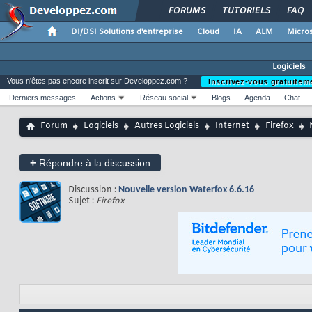
FORUMS
TUTORIELS
FAQ
DI/DSI Solutions d'entreprise
Cloud
IA
ALM
Micros
Logiciels
Vous n'êtes pas encore inscrit sur Developpez.com ?
Inscrivez-vous gratuitem
Derniers messages
Actions
Réseau social
Blogs
Agenda
Chat
Forum
Logiciels
Autres Logiciels
Internet
Firefox
+
Répondre à la discussion
Discussion :
Nouvelle version Waterfox 6.6.16
Sujet :
Firefox