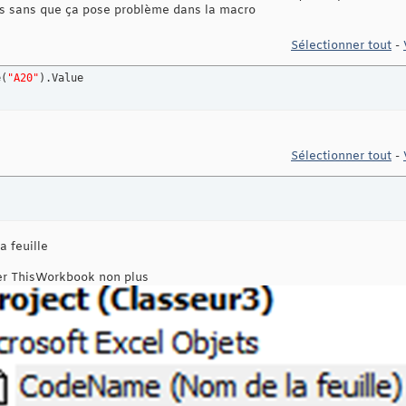
les sans que ça pose problème dans la macro
Sélectionner tout
-
e
(
"A20"
)
.Value
Sélectionner tout
-
a feuille
ter ThisWorkbook non plus