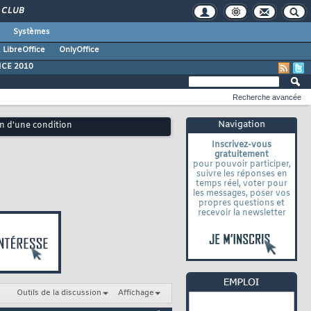
CLUB
Systèmes
 LibreOffice
OnlyOffice
ICE 2010
Recherche avancée
Navigation
on d'une condition
Inscrivez-vous
gratuitement
pour pouvoir participer,
suivre les réponses en
temps réel, voter pour
les messages, poser vos
propres questions et
recevoir la newsletter
Outils de la discussion
Affichage