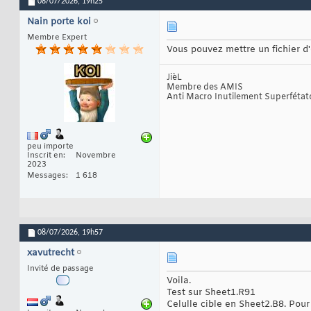
08/07/2026,
19h25
Nain porte koi
Membre Expert
Vous pouvez mettre un fichier d
JièL
Membre des AMIS
Anti Macro Inutilement Superfétat
peu importe
Inscrit en
Novembre
2023
Messages
1 618
08/07/2026,
19h57
xavutrecht
Invité de passage
Voila.
Test sur Sheet1.R91
Celulle cible en Sheet2.B8. Pour l