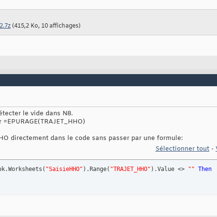
2.7z
(415,2 Ko, 10 affichages)
tecter le vide dans N8.
par =EPURAGE(TRAJET_HHO)
HO directement dans le code sans passer par une formule:
Sélectionner tout
-
ok.Worksheets
(
"SaisieHHO"
)
.Range
(
"TRAJET_HHO"
)
.Value <> 
""
Then