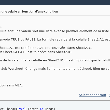
 une celulle en fonction d'une condition
.
lle soit une valeur soit une liste avec le premier élément de la liste "
renvoie TRUE ou FALSE. La formule regarde si la celulle Sheet1.A1 est
Sheet1.A1 est copiée en A21 est "envoyée" dans Sheet2.B1
 en Sheet3.A1:A10 est "placée" dans Sheet2.B1
n de la valeur de la celulle en Sheet2.B1, il est important que la celul
un Sub Worsheet_Change mais j'ai lamentablement échoué. Rien ne se 
ution sans VBA.
Sélectionner tout
-
eet_Change
(
ByVal
 Target 
As
 Range
)