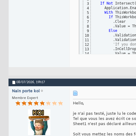
If
Not
 Intersect
3
    Application.En
4
With
 ThisWorkb
5
If
 ThisWorkb
6
        .Clear

7
        .Value = T
8
Else
9
        .Validation
10
        .Validatio
11
'If you do
12
        .InCellDro
13
        .Value = T
14
End
If
15
End
With
16
    Application.En
17
End
If
18
End
Sub
19
08/07/2026,
19h17
Nain porte koi
Membre Expert
Hello,
je n'ai pas testé, juste lu le cod
Tel que vous les avez écrit ce 
Sheet1 n'est pas déclaré ailleurs 
Soit vous mettez les noms des feu