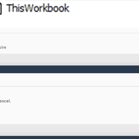
oire
excel.