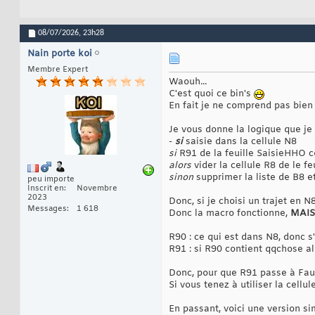
08/07/2026,
23h28
Nain porte koi
Membre Expert
Waouh...
C'est quoi ce bin's
En fait je ne comprend pas bien 
Je vous donne la logique que j
-
si
saisie dans la cellule N8
si
R91 de la feuille SaisieHHO c
alors
vider la cellule R8 de le f
sinon
supprimer la liste de B
peu importe
Inscrit en
Novembre
2023
Donc, si je choisi un trajet en 
Messages
1 618
Donc la macro fonctionne,
MAIS
R90 : ce qui est dans N8, donc s'i
R91 : si R90 contient qqchose al
Donc, pour que R91 passe à Faux
Si vous tenez à utiliser la cellu
En passant, voici une version si