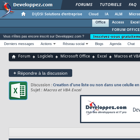
FORUMS
TUTORIELS
FAQ
DI/DSI Solutions d'entreprise
Cloud
IA
ALM
Micros
Office
Access
Excel
FORUM OFFICE
Vous n'êtes pas encore inscrit sur Developpez.com ?
Inscrivez-vous gratuitem
Derniers messages
Actions
Réseau social
Blogs
Agenda
Chat
Forum
Logiciels
Microsoft Office
Excel
Macros et VBA
+
Répondre à la discussion
Discussion :
Creation d'une liste ou non dans une celulle e
Sujet :
Macros et VBA Excel