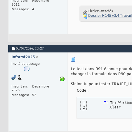
Inscrit en
Novembre
2011
Messages
4
Fichiers attachés
Dossier H145 v3.4 Travail
08/07/2026,
23h27
Informt2025
Invité de passage
Le test dans R91 échoue pour dé
changer la formule dans R90 
​​​
Sinion tu peux tester TRAJET_H
Inscrit en
Décembre
Code :
2025
Messages
92
If
 ThisWorkbo
1
        .Clear
2