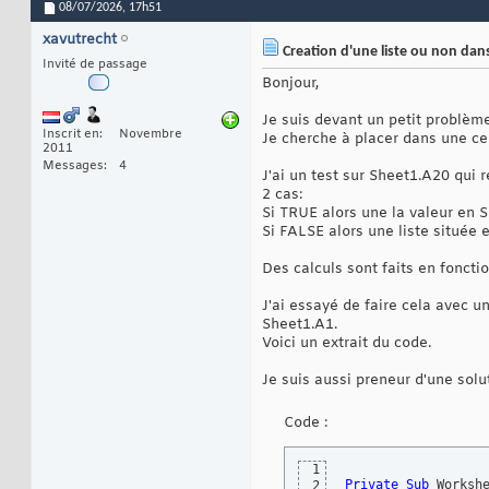
08/07/2026,
17h51
xavutrecht
Creation d'une liste ou non dans
Invité de passage
Bonjour,
Je suis devant un petit problème
Inscrit en
Novembre
Je cherche à placer dans une celu
2011
Messages
4
J'ai un test sur Sheet1.A20 qui 
2 cas:
Si TRUE alors une la valeur en 
Si FALSE alors une liste située
Des calculs sont faits en fonctio
J'ai essayé de faire cela avec 
Sheet1.A1.
Voici un extrait du code.
Je suis aussi preneur d'une sol
Code :
1
Private
Sub
 Worksh
2