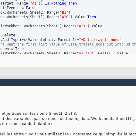
(
Target, Range
(
"A1"
)
)
Is
Nothing
Then
ableEvents = 
False
ook.Worksheets
(
Sheet2
)
.Range
(
"B1"
)
ook.Worksheets
(
Sheet1
)
.Range
(
"A20"
)
.Value 
Then
hisWorkbook.Worksheets
(
Sheet1
)
.Range
(
"A21"
)
.Value

.Delete

n.Add 
Type
:=xlValidateList, Formula1:=
"=Data_trajets_noms"
n't want the first list value of Data_trajets_noms put into B8 t
pdown = 
True
hisWorkbook.Worksheets
(
Sheet3
)
.Range
(
"A1:A10"
)
.Cells
(
1
)
.Value

ableEvents = 
True
e et je tique sur les noms Sheet1, 2 et 3.
sont des variables, pas de noms de feuille, donc Worksheets(Sheet1) 
(...et donc ça doit planter)
illes entre ", soit vous utilisez les CodeName ce qui simplifie la lect