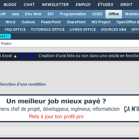
BLOGS
CHAT
NEWSLETTER
EMPLOI
ÉTUDES
DROIT
oft
Java
Dév. Web
EDI
Programmation
SGBD
Office
Mobiles
Word
Outlook
PowerPoint
SharePoint
MS Project
OpenOffice &
FAQ OFFICE
TUTORIELS OFFICE
LIVRES OFFICE
SOURCES VBA
OFF
ent !
Règles
 Excel
[XL-365]
Creation d'une liste ou non dans une celulle en foncti
n fonction d'une condition