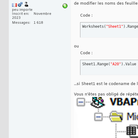
de modifier les noms des feuil
peu importe
Inscrit en
Novembre
Code :
2023
Messages
1 618
Worksheets
(
"Sheet1"
)
.Rang
ou
Code :
Sheet1.Range
(
"A20"
)
.Value
...si Sheet1 est le codename de l
Vous n'êtes pas obligé de répé