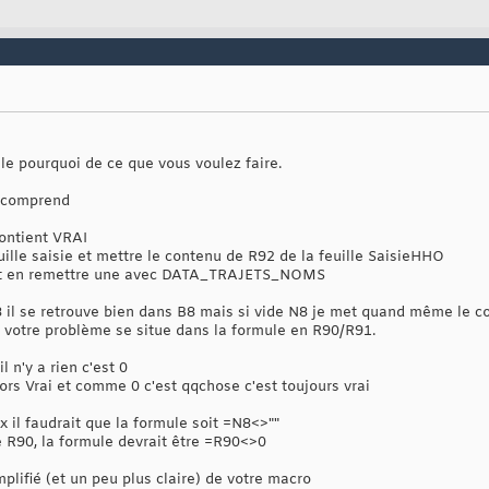
le pourquoi de ce que vous voulez faire.
e comprend
ontient VRAI
euille saisie et mettre le contenu de R92 de la feuille SaisieHHO
8 et en remettre une avec DATA_TRAJETS_NOMS
N8 il se retrouve bien dans B8 mais si vide N8 je met quand même le c
votre problème se situe dans la formule en R90/R91.
l n'y a rien c'est 0
ors Vrai et comme 0 c'est qqchose c'est toujours vrai
 il faudrait que la formule soit =N8<>""
le R90, la formule devrait être =R90<>0
mplifié (et un peu plus claire) de votre macro