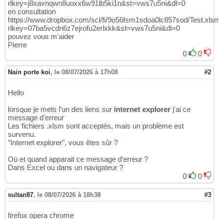
rlkey=j8xavnqwn8uoxx6w91lb5ki1n&st=vws7u5ni&dl=0
en consultation
https://www.dropbox.com/scl/fi/9o56fsm1sdoa0lc857sod/Test.xls
rlkey=07ba5vcdn6z7ejrofu2erlxkk&st=vws7u5ni&dl=0
pouvez vous m'aider
Pierre
0
0
Nain porte koi
,
le 08/07/2026 à 17h08
#2
Hello
lorsque je mets l'un des liens sur
internet explorer
j'ai ce
message d'erreur
Les fichiers .xlsm sont acceptés, mais un problème est
survenu.
"Internet explorer", vous êtes sûr ?
Où et quand apparait ce message d'erreur ?
Dans Excel ou dans un navigateur ?
0
0
sultan87
,
le 08/07/2026 à 18h38
#3
firefox opera chrome