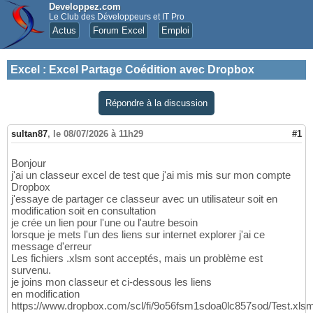
Developpez.com
Le Club des Développeurs et IT Pro
Actus
Forum Excel
Emploi
Excel
:
Excel Partage Coédition avec Dropbox
Répondre à la discussion
sultan87
,
le 08/07/2026 à 11h29
#1
Bonjour
j'ai un classeur excel de test que j'ai mis mis sur mon compte
Dropbox
j'essaye de partager ce classeur avec un utilisateur soit en
modification soit en consultation
je crée un lien pour l'une ou l'autre besoin
lorsque je mets l'un des liens sur internet explorer j'ai ce
message d'erreur
Les fichiers .xlsm sont acceptés, mais un problème est
survenu.
je joins mon classeur et ci-dessous les liens
en modification
https://www.dropbox.com/scl/fi/9o56fsm1sdoa0lc857sod/Test.xls