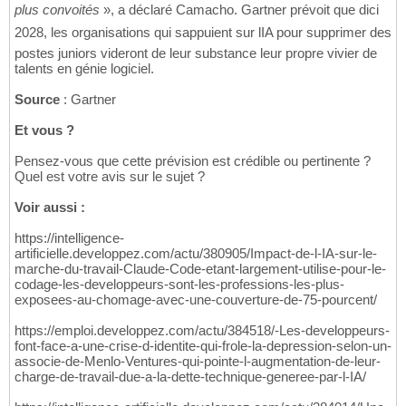
plus convoités
», a déclaré Camacho. Gartner prévoit que dici
2028, les organisations qui sappuient sur lIA pour supprimer des
postes juniors videront de leur substance leur propre vivier de
talents en génie logiciel.
Source
: Gartner
Et vous ?
Pensez-vous que cette prévision est crédible ou pertinente ?
Quel est votre avis sur le sujet ?
Voir aussi :
https://intelligence-
artificielle.developpez.com/actu/380905/Impact-de-l-IA-sur-le-
marche-du-travail-Claude-Code-etant-largement-utilise-pour-le-
codage-les-developpeurs-sont-les-professions-les-plus-
exposees-au-chomage-avec-une-couverture-de-75-pourcent/
https://emploi.developpez.com/actu/384518/-Les-developpeurs-
font-face-a-une-crise-d-identite-qui-frole-la-depression-selon-un-
associe-de-Menlo-Ventures-qui-pointe-l-augmentation-de-leur-
charge-de-travail-due-a-la-dette-technique-generee-par-l-IA/