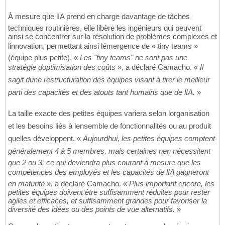
À mesure que lIA prend en charge davantage de tâches
techniques routinières, elle libère les ingénieurs qui peuvent
ainsi se concentrer sur la résolution de problèmes complexes et
linnovation, permettant ainsi lémergence de « tiny teams »
(équipe plus petite). «
Les "tiny teams" ne sont pas une
stratégie doptimisation des coûts
», a déclaré Camacho. «
Il
sagit dune restructuration des équipes visant à tirer le meilleur
parti des capacités et des atouts tant humains que de lIA.
»
La taille exacte des petites équipes variera selon lorganisation
et les besoins liés à lensemble de fonctionnalités ou au produit
quelles développent. «
Aujourdhui, les petites équipes comptent
généralement 4 à 5 membres, mais certaines nen nécessitent
que 2 ou 3, ce qui deviendra plus courant à mesure que les
compétences des employés et les capacités de lIA gagneront
en maturité
», a déclaré Camacho. «
Plus important encore, les
petites équipes doivent être suffisamment réduites pour rester
agiles et efficaces, et suffisamment grandes pour favoriser la
diversité des idées ou des points de vue alternatifs.
»