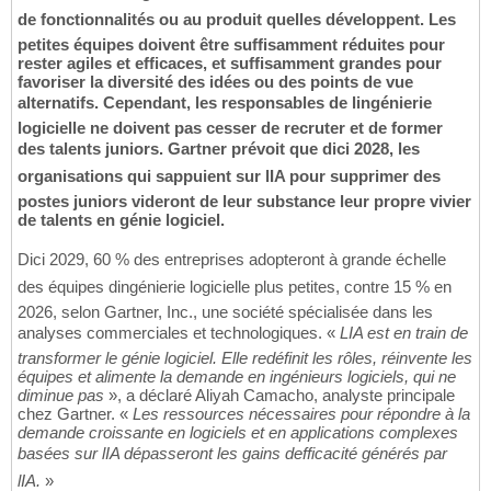
de fonctionnalités ou au produit quelles développent. Les
petites équipes doivent être suffisamment réduites pour
rester agiles et efficaces, et suffisamment grandes pour
favoriser la diversité des idées ou des points de vue
alternatifs. Cependant, les responsables de lingénierie
logicielle ne doivent pas cesser de recruter et de former
des talents juniors. Gartner prévoit que dici 2028, les
organisations qui sappuient sur lIA pour supprimer des
postes juniors videront de leur substance leur propre vivier
de talents en génie logiciel.
Dici 2029, 60 % des entreprises adopteront à grande échelle
des équipes dingénierie logicielle plus petites, contre 15 % en
2026, selon Gartner, Inc., une société spécialisée dans les
analyses commerciales et technologiques. «
LIA est en train de
transformer le génie logiciel. Elle redéfinit les rôles, réinvente les
équipes et alimente la demande en ingénieurs logiciels, qui ne
diminue pas
», a déclaré Aliyah Camacho, analyste principale
chez Gartner. «
Les ressources nécessaires pour répondre à la
demande croissante en logiciels et en applications complexes
basées sur lIA dépasseront les gains defficacité générés par
lIA.
»