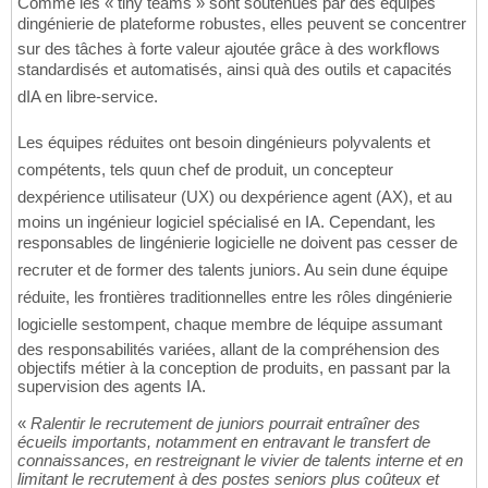
Comme les « tiny teams » sont soutenues par des équipes
dingénierie de plateforme robustes, elles peuvent se concentrer
sur des tâches à forte valeur ajoutée grâce à des workflows
standardisés et automatisés, ainsi quà des outils et capacités
dIA en libre-service.
Les équipes réduites ont besoin dingénieurs polyvalents et
compétents, tels quun chef de produit, un concepteur
dexpérience utilisateur (UX) ou dexpérience agent (AX), et au
moins un ingénieur logiciel spécialisé en IA. Cependant, les
responsables de lingénierie logicielle ne doivent pas cesser de
recruter et de former des talents juniors. Au sein dune équipe
réduite, les frontières traditionnelles entre les rôles dingénierie
logicielle sestompent, chaque membre de léquipe assumant
des responsabilités variées, allant de la compréhension des
objectifs métier à la conception de produits, en passant par la
supervision des agents IA.
«
Ralentir le recrutement de juniors pourrait entraîner des
écueils importants, notamment en entravant le transfert de
connaissances, en restreignant le vivier de talents interne et en
limitant le recrutement à des postes seniors plus coûteux et