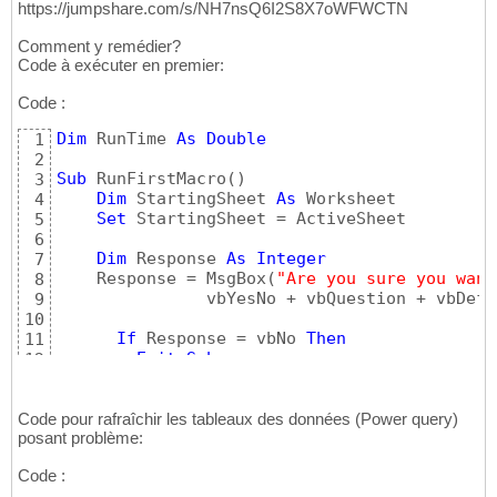
https://jumpshare.com/s/NH7nsQ6I2S8X7oWFWCTN
Comment y remédier?
Code à exécuter en premier:
Code :
Dim
 RunTime 
As
Double
1
2
Sub
 RunFirstMacro
(
)
3
Dim
 StartingSheet 
As
 Worksheet

4
Set
 StartingSheet = ActiveSheet

5
6
Dim
 Response 
As
Integer
7
    Response = MsgBox
(
"Are you sure you want
8
               vbYesNo + vbQuestion + vbDefa
9
10
If
 Response = vbNo 
Then
11
Exit
Sub
12
End
If
13
14
    Application.ScreenUpdating = 
False
Code pour rafraîchir les tableaux des données (Power query)
15
posant problème:
Call
 RefreshQueryTable

16
Call
 InsertionSommeSiEnsCAClientsJAN

17
Code :
Call
 InsertionSommeSiEnsRGTClientsJAN

18