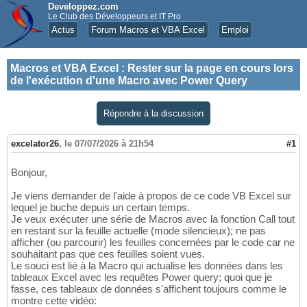
Developpez.com
Le Club des Développeurs et IT Pro
Actus
Forum Macros et VBA Excel
Emploi
Macros et VBA Excel
:
Rester sur la page en cours lors
de l'exécution d'une Macro avec Power Query
Répondre à la discussion
excelator26
,
le 07/07/2026 à 21h54
#1
Bonjour,
Je viens demander de l'aide à propos de ce code VB Excel sur
lequel je buche depuis un certain temps.
Je veux exécuter une série de Macros avec la fonction Call tout
en restant sur la feuille actuelle (mode silencieux); ne pas
afficher (ou parcourir) les feuilles concernées par le code car ne
souhaitant pas que ces feuilles soient vues.
Le souci est lié à la Macro qui actualise les données dans les
tableaux Excel avec les requêtes Power query; quoi que je
fasse, ces tableaux de données s'affichent toujours comme le
montre cette vidéo: