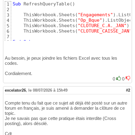
Call
 InsertionSommeSiEnsENGFssJAN

19
Sub
 RefreshQueryTable
(
)
1
Call
 InsertionSommeSiEnsPAYFssJAN

20
2
21
    ThisWorkbook.Sheets
(
"Engagements"
)
.ListOb
3
    StartingSheet.Activate

22
    ThisWorkbook.Sheets
(
"Op_Bque"
)
.ListObject
4
Set
 StartingSheet = 
Nothing
23
    ThisWorkbook.Sheets
(
"CLOTURE_C.A._JAN"
)
.L
5
24
    ThisWorkbook.Sheets
(
"CLOTURE_CAISSE_JAN"
)
6
    MsgBox 
"First macro has finished! Le pro
25
7
26
End
Sub
8
    RunTime = Now + TimeValue
(
"00:00:02"
)
27
28
     Application.OnTime RunTime, 
"RunSecondM
29
Au besoin, je peux joindre les fichiers Excel avec tous les
     Application.ScreenUpdating = 
True
30
codes.
End
Sub
31
Cordialement.
0
0
excelator26
,
le 08/07/2026 à 15h49
#2
Compte tenu du fait que ce sujet ait déjà été posté sur un autre
forum en français, je suis amené à demander la clôture de ce
topic.
Je ne savais pas que cette pratique étais interdite (Cross
posting), alors désolé.
Cdt