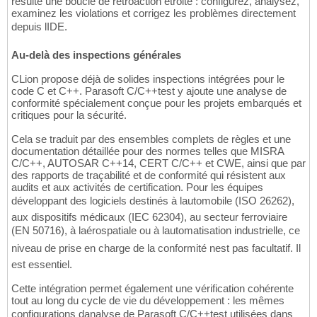
résulte une boucle de rétroaction étroite : configurez, analysez,
examinez les violations et corrigez les problèmes directement
depuis lIDE.
Au-delà des inspections générales
CLion propose déjà de solides inspections intégrées pour le
code C et C++. Parasoft C/C++test y ajoute une analyse de
conformité spécialement conçue pour les projets embarqués et
critiques pour la sécurité.
Cela se traduit par des ensembles complets de règles et une
documentation détaillée pour des normes telles que MISRA
C/C++, AUTOSAR C++14, CERT C/C++ et CWE, ainsi que par
des rapports de traçabilité et de conformité qui résistent aux
audits et aux activités de certification. Pour les équipes
développant des logiciels destinés à lautomobile (ISO 26262),
aux dispositifs médicaux (IEC 62304), au secteur ferroviaire
(EN 50716), à laérospatiale ou à lautomatisation industrielle, ce
niveau de prise en charge de la conformité nest pas facultatif. Il
est essentiel.
Cette intégration permet également une vérification cohérente
tout au long du cycle de vie du développement : les mêmes
configurations danalyse de Parasoft C/C++test utilisées dans