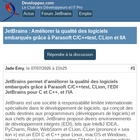
Developpez.com
Le Club des Développeurs et IT Pro
Actus
Forum JetBrains
Emploi
JetBrains
:
Améliorer la qualité des logiciels
embarqués grâce à Parasoft C/C++test, CLion et lIA
Répondre à la discussion
Jade Emy
,
le 07/07/2026 à 21h25
#1
JetBrains permet d'améliorer la qualité des logiciels
embarqués grâce à Parasoft C/C++test, CLion, l'EDI
JetBrains pour C et C++, et l'IA
JetBrains est une société à responsabilité limitée internationale
spécialisée dans le développement de logiciels, qui conçoit des
outils destinés aux programmeurs (développeurs de logiciels) et
aux chefs de projet. JetBrains propose divers environnements
de développement intégrés (EDI), tels que IntelliJ IDEA,
PyCharm, Rider, WebStorm et CLion. CLion (prononcé « sea
lion ») est un EDI C et C++ pour Linux, macOS et Windows,
intégré au système de construction CMake. La version initiale