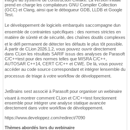
prend en charge les compilateurs GNU Compiler Collection
(GCC) et Clang, ainsi que le débogueur GDB, LLDB et Google
Test.
Le développement de logiciels embarqués saccompagne dun
ensemble de contraintes spécifiques : des normes strictes en
matière de sûreté et de sécurité, des chaînes doutils complexes
et le défi permanent de détecter les défauts le plus tôt possible.
À partir de CLion 2026.1.2, vous pouvez ouvrir directement
dans CLion les résultats SARIF issus des analyses de Parasoft
C/C++test pour des normes telles que MISRA C/C++,
AUTOSAR C++14, CERT C/C++ et CWE. De là, vous pouvez
accéder au code source correspondant et intégrer lensemble du
processus de triage à votre workflow de développement.
JetBrains sest associé à Parasoft pour organiser un webinaire
visant à montrer comment CLion et C/C++test fonctionnent
ensemble pour intégrer une analyse statique avancée
directement dans votre workflow de développement.
https://www.developpez.com/redirect/7090
Thèmes abordés lors du webinaire