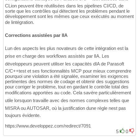
CLion peuvent être réutilisées dans les pipelines CI/CD, de
sorte que les contrôles qui détectent les problèmes pendant le
développement sont les mêmes que ceux exécutés au moment
de lintégration.
Corrections assistées par lIA
Lun des aspects les plus novateurs de cette intégration est la
prise en charge des workflows assistés par lIA. Les
développeurs peuvent utiliser les capacités dIA de Parasoft
C/C++test et ses fonctionnalités MCP pour mieux comprendre
pourquoi une violation a été signalée, examiner les exigences
pertinentes des normes de codage et obtenir des suggestions
pour corriger le problème, tout en gardant le contrôle total des
modifications apportées au code. Cela savère particulièrement
utile lorsquon travaille avec des normes complexes telles que
MISRA ou AUTOSAR, où la justification dune règle nest pas
toujours évidente.
https://www.developpez.com/redirect/7091
5
0