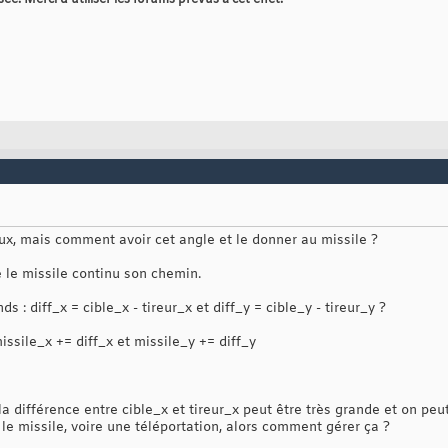
. Merci d'utiliser les forums prévus à cet effet.
eux, mais comment avoir cet angle et le donner au missile ?
e le missile continu son chemin.
s : diff_x = cible_x - tireur_x et diff_y = cible_y - tireur_y ?
issile_x += diff_x et missile_y += diff_y
la différence entre cible_x et tireur_x peut être très grande et on peu
 le missile, voire une téléportation, alors comment gérer ça ?