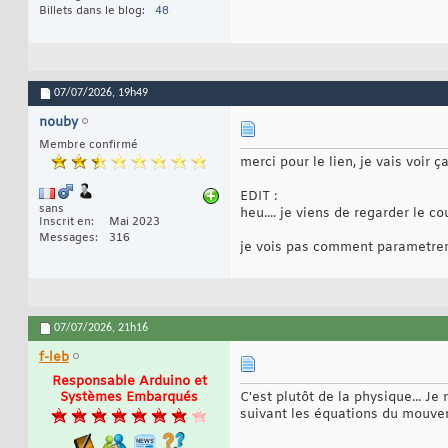
Billets dans le blog
48
07/07/2026,
19h49
nouby
Membre confirmé
merci pour le lien, je vais voir ça
EDIT :
sans
heu.... je viens de regarder le co
Inscrit en
Mai 2023
Messages
316
je vois pas comment parametrer
07/07/2026,
21h16
f-leb
Responsable Arduino et
Systèmes Embarqués
C'est plutôt de la physique... J
suivant les équations du mouve