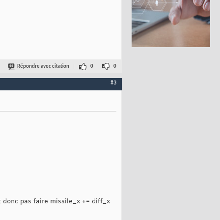
Répondre avec citation
0
0
#3
t donc pas faire missile_x += diff_x