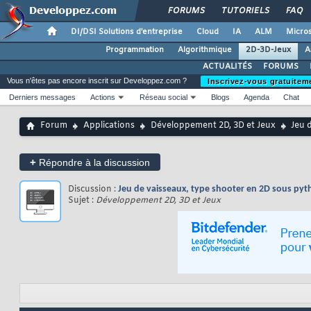
FORUMS
TUTORIELS
FAQ
DI/DSI Solutions d'entreprise
Cloud
IA
ALM
Micros
Programmation
Algorithmique
2D-3D-Jeux
A
ACTUALITÉS
FORUMS
Vous n'êtes pas encore inscrit sur Developpez.com ?
Inscrivez-vous gratuitem
Derniers messages
Actions
Réseau social
Blogs
Agenda
Chat
Forum
Applications
Développement 2D, 3D et Jeux
Jeu 
+
Répondre à la discussion
Discussion :
Jeu de vaisseaux, type shooter en 2D sous p
Sujet :
Développement 2D, 3D et Jeux