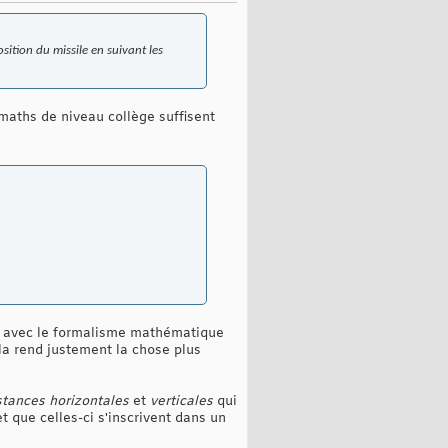
sition du missile en suivant les
maths de niveau collège suffisent
igés avec le formalisme mathématique
ela rend justement la chose plus
stances horizontales
et
verticales
qui
t que celles-ci s'inscrivent dans un