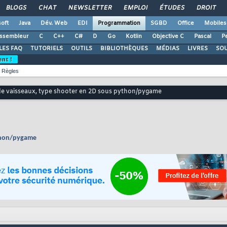
BLOGS
CHAT
NEWSLETTER
EMPLOI
ÉTUDES
DROIT
oft
Java
Dév. Web
EDI
Programmation
SGBD
Office
Mobiles
ssembleur
C
C++
C#
D
Go
Kotlin
Objective C
Pascal
Pe
LES FAQ
TUTORIELS
OUTILS
BIBLIOTHÈQUES
MÉDIAS
LIVRES
SO
ent !
Règles
de vaisseaux, type shooter en 2D sous python/pygame
ython/pygame