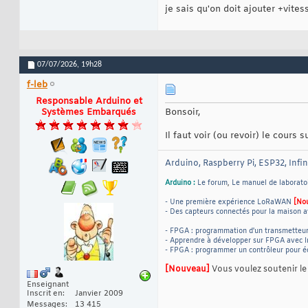
je sais qu'on doit ajouter +vites
07/07/2026,
19h28
f-leb
Responsable Arduino et
Systèmes Embarqués
Bonsoir,
Il faut voir (ou revoir) le cours 
Arduino, Raspberry Pi, ESP32, Infi
Arduino :
Le forum
,
Le manuel de laborato
- Une première expérience LoRaWAN
[No
- Des capteurs connectés pour la maison a
- FPGA : programmation d'un transmetteu
- Apprendre à développer sur FPGA avec I
- FPGA : programmer un contrôleur pour 
[Nouveau]
Vous voulez soutenir l
Enseignant
Inscrit en
Janvier 2009
Messages
13 415