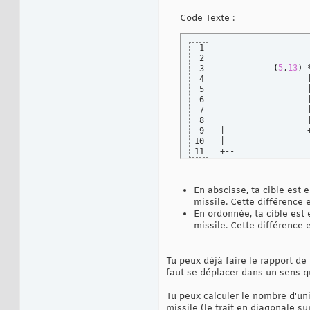
Code Texte :
1
2
(
5
,
13
)
 
3
                  
4
                  
5
                  
6
                  
7
                  
8
|                 
9
|

10
+--
11
En abscisse, ta cible est e
missile. Cette différence
En ordonnée, ta cible est 
missile. Cette différence
Tu peux déjà faire le rapport de 
faut se déplacer dans un sens qu
Tu peux calculer le nombre d'uni
missile (le trait en diagonale su