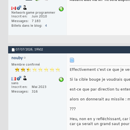
Aucune aide via MP ne sera dispensée
Network game programmer
Inscrit en
Juin 2010
Messages
7 183
Billets dans le blog
4
07/07/2026,
19h02
nouby
Membre confirmé
Effectivement c'est ce que je v
Si la cible bouge je voudrais qu
sans
Inscrit en
Mai 2023
est-ce que par direction tu entend
Messages
316
alors on donnerait au missile : m
???
Heu, non en y refléchissant, car 
car ça serait un grand saut pour