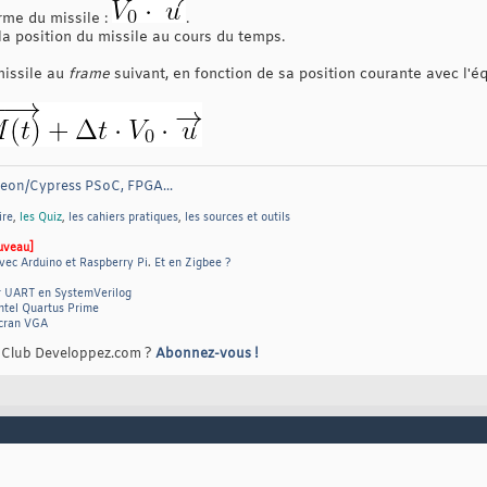
rme du missile :
.
 la position du missile au cours du temps.
missile au
frame
suivant, en fonction de sa position courante avec l'éq
neon/Cypress PSoC, FPGA...
ire
,
les Quiz
,
les cahiers pratiques
,
les sources et outils
uveau]
vec Arduino et Raspberry Pi
.
Et en Zigbee ?
r UART en SystemVerilog
ntel Quartus Prime
écran VGA
e Club Developpez.com ?
Abonnez-vous !