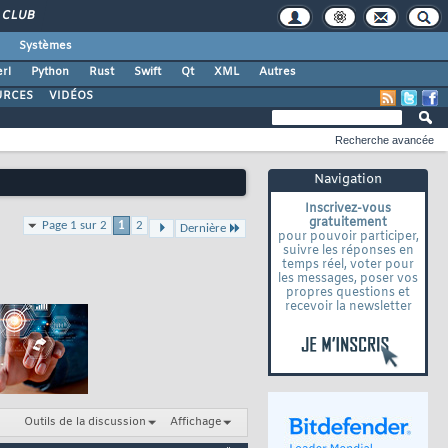
CLUB
Systèmes
rl
Python
Rust
Swift
Qt
XML
Autres
URCES
VIDÉOS
Recherche avancée
Navigation
Inscrivez-vous
gratuitement
Page 1 sur 2
1
2
Dernière
pour pouvoir participer,
suivre les réponses en
temps réel, voter pour
les messages, poser vos
propres questions et
recevoir la newsletter
Outils de la discussion
Affichage