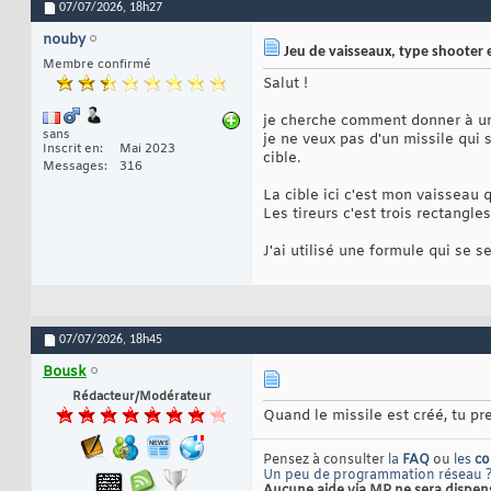
07/07/2026,
18h27
nouby
Jeu de vaisseaux, type shoote
Membre confirmé
Salut !
je cherche comment donner à un 
sans
je ne veux pas d'un missile qui s
Inscrit en
Mai 2023
cible.
Messages
316
La cible ici c'est mon vaisseau 
Les tireurs c'est trois rectangle
J'ai utilisé une formule qui se s
07/07/2026,
18h45
Bousk
Rédacteur/Modérateur
Quand le missile est créé, tu pre
Pensez à consulter
la
FAQ
ou
les
co
Un peu de programmation réseau 