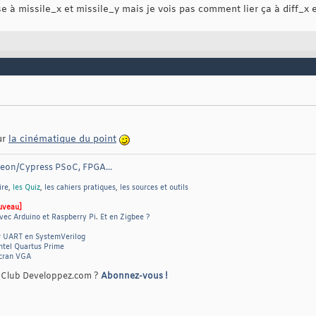
se à missile_x et missile_y mais je vois pas comment lier ça à diff_x e
sur
la cinématique du point
neon/Cypress PSoC, FPGA...
ire
,
les Quiz
,
les cahiers pratiques
,
les sources et outils
uveau]
vec Arduino et Raspberry Pi
.
Et en Zigbee ?
r UART en SystemVerilog
ntel Quartus Prime
écran VGA
e Club Developpez.com ?
Abonnez-vous !