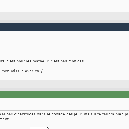
 !
urs, c'est pour les matheux, c'est pas mon cas....
 mon missile avec ça :/
e n'ai pas d'habitudes dans le codage des jeux, mais il te faudra bien 
ment.