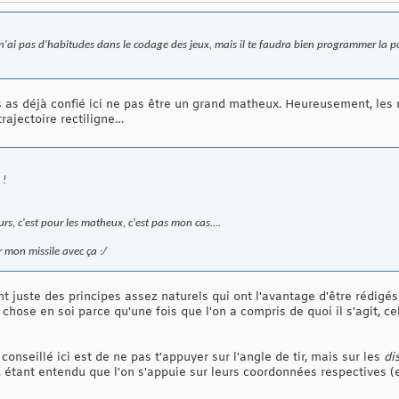
e n'ai pas d'habitudes dans le codage des jeux, mais il te faudra bien programmer la po
 as déjà confié ici ne pas être un grand matheux. Heureusement, les 
trajectoire rectiligne…
 !
ours, c'est pour les matheux, c'est pas mon cas....
 mon missile avec ça :/
 sont juste des principes assez naturels qui ont l'avantage d'être réd
 chose en soi parce qu'une fois que l'on a compris de quoi il s'agit, c
 conseillé ici est de ne pas t'appuyer sur l'angle de tir, mais sur les
di
, étant entendu que l'on s'appuie sur leurs coordonnées respectives (e