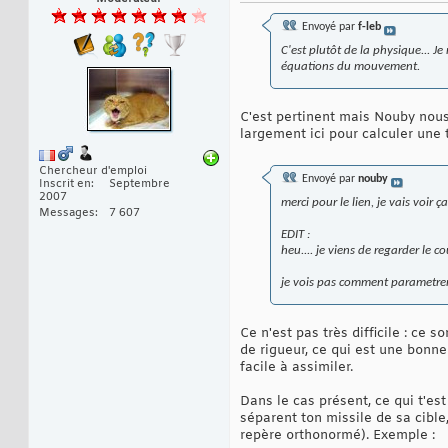
Envoyé par
f-leb
C'est plutôt de la physique... J
équations du mouvement.
C'est pertinent mais Nouby nous
largement ici pour calculer une 
Chercheur d'emploi
Envoyé par
nouby
Inscrit en
Septembre
2007
merci pour le lien, je vais voir ça
Messages
7 607
EDIT :
heu.... je viens de regarder le c
je vois pas comment parametrer
Ce n'est pas très difficile : ce
de rigueur, ce qui est une bonne
facile à assimiler.
Dans le cas présent, ce qui t'est
séparent ton missile de sa cible
repère orthonormé). Exemple :