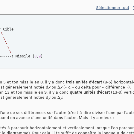
Sélectionner tout
-
* Cible

|
| 
|  
|   
|    
+-----! Missile 
(
8
,
9
)
n 5 et ton missile en 8, il y a donc
trois unités d'écart
(8-5) horizontal
 est généralement notée d
x
ou Δ
x
(« d » ou delta pour « différence »).
en 13 et ton missile en 9, il y a donc
quatre unités d'écart
(13-9) verti
 est généralement notée d
y
ou Δ
y
.
l'une de ses différences sur l'autre (c'est-à-dire diviser l'une par l'au
and on avance d'une unité dans l'autre. Mais il y a mieux :
tés à parcourir horizontalement et verticalement lorsque l'on parcourt
r le diagramme). Pour cela, il te suffit de connaître la longueur de cett