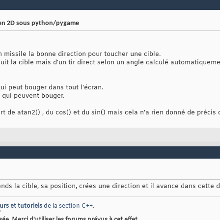
r en 2D sous python/pygame
missile la bonne direction pour toucher une cible.
uit la cible mais d'un tir direct selon un angle calculé automatiquemen
qui peut bouger dans tout l'écran.
s qui peuvent bouger.
ert de atan2() , du cos() et du sin() mais cela n'a rien donné de préci
nds la cible, sa position, crées une direction et il avance dans cette d
urs et tutoriels
de la section C++
.
?