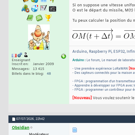
Si on suppose une vitesse unifo
O est le départ du missile, M(t)
Tu peux calculer la position du 
Arduino, Raspberry Pi, ESP32, Infi
Enseignant
Arduino :
Le forum
,
Le manuel de laborato
Inscrit en
Janvier 2009
Messages
13 415
- Une première expérience LoRaWAN
[No
- Des capteurs connectés pour la maison a
Billets dans le blog
48
- FPGA : programmation d'un transmetteu
- Apprendre à développer sur FPGA avec I
- FPGA : programmer un contrôleur pour 
[Nouveau]
Vous voulez soutenir l
07/07/2026,
22h42
Obsidian
Modérateur