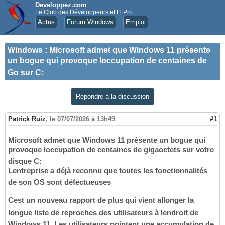
Developpez.com
Le Club des Développeurs et IT Pro
Actus
Forum Windows
Emploi
Windows
:
Microsoft admet que Windows 11 présente
un bogue qui provoque loccupation de centaines de
Go sur C:
Répondre à la discussion
Patrick Ruiz
,
le 07/07/2026 à 13h49
#1
Microsoft admet que Windows 11 présente un bogue qui
provoque loccupation de centaines de gigaoctets sur votre
disque C:
Lentreprise a déjà reconnu que toutes les fonctionnalités
de son OS sont défectueuses
Cest un nouveau rapport de plus qui vient allonger la
longue liste de reproches des utilisateurs à lendroit de
Windows 11. Les utilisateurs pointent une accumulation de