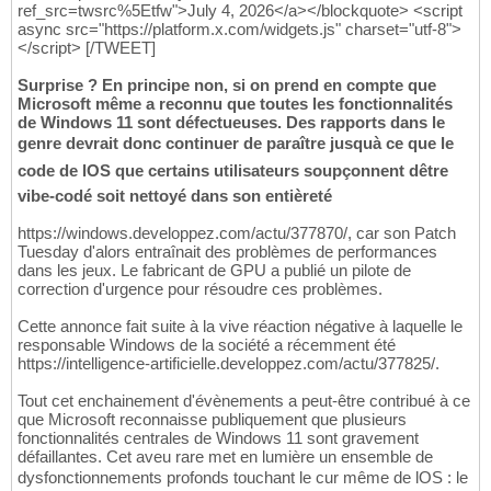
ref_src=twsrc%5Etfw">July 4, 2026</a></blockquote> <script
async src="https://platform.x.com/widgets.js" charset="utf-8">
</script> [/TWEET]
Surprise ? En principe non, si on prend en compte que
Microsoft même a reconnu que toutes les fonctionnalités
de Windows 11 sont défectueuses. Des rapports dans le
genre devrait donc continuer de paraître jusquà ce que le
code de lOS que certains utilisateurs soupçonnent dêtre
vibe-codé soit nettoyé dans son entièreté
https://windows.developpez.com/actu/377870/, car son Patch
Tuesday d'alors entraînait des problèmes de performances
dans les jeux. Le fabricant de GPU a publié un pilote de
correction d'urgence pour résoudre ces problèmes.
Cette annonce fait suite à la vive réaction négative à laquelle le
responsable Windows de la société a récemment été
https://intelligence-artificielle.developpez.com/actu/377825/.
Tout cet enchainement d'évènements a peut-être contribué à ce
que Microsoft reconnaisse publiquement que plusieurs
fonctionnalités centrales de Windows 11 sont gravement
défaillantes. Cet aveu rare met en lumière un ensemble de
dysfonctionnements profonds touchant le cur même de lOS : le