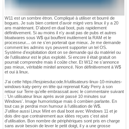
W11 est un sombre étron. Compliqué à utiliser et bourré de
bogues. Je suis bien content d'avoir migré vers linux il y a 20
ans maintenant. D'abord en dual boot, puis rapidement
définitivement. Si au moins il n'y avait pas de pubs et autres
bloatwares sous W$ qui bouffent inutilement la RAM et le
processeur.... on ne s'en porterait que mieux. Je me demande
comment les admins sys peuvent supporter un tel OS.
Système d'exploitation dont on se demande qui du matériel ou
de l'utilisateur est le plus exploité. Si encore il était gratuit on
pourrait comprendre mais il coûte cher. Et W12 ne s'annonce
pas mieux, véritable minitel annoncé. Non définitivement à W$
et oui à linux.
J'ai cette https://lesjoiesducode.fr/utilisateurs-linux-10-minutes-
windows-katy-perry en tête qui reprenait Katy Perry à son
retour sur Terre qu'elle embrassait avec le commentaire suivant
: 'Un utilisateur linux après avoir passé 10 minutes sur
Windows'. Image humoristique mais ô combien parlante. En
tout cas je perdrai mon humour à l'utilisation de W$.
J'utilise aussi Linux Mint en dual boot avec Windows 11 et je
dois dire que contrairement aux idées reçues c'est aisé
d'utilisation. Bon nombre de périphériques sont pris en charge
sans avoir besoin de lever le petit doigt, il y a une grosse