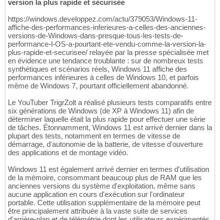
version la plus rapide et sécurisée
https://windows.developpez.com/actu/379053/Windows-11-
affiche-des-performances-inferieures-a-celles-des-anciennes-
versions-de-Windows-dans-presque-tous-les-tests-de-
performance-l-OS-a-pourtant-ete-vendu-comme-la-version-la-
plus-rapide-et-securisee/ relayée par la presse spécialisée met
en évidence une tendance troublante : sur de nombreux tests
synthétiques et scénarios réels, Windows 11 affiche des
performances inférieures à celles de Windows 10, et parfois
même de Windows 7, pourtant officiellement abandonné.
Le YouTuber TrigrZolt a réalisé plusieurs tests comparatifs entre
six générations de Windows (de XP à Windows 11) afin de
déterminer laquelle était la plus rapide pour effectuer une série
de tâches. Étonnamment, Windows 11 est arrivé dernier dans la
plupart des tests, notamment en termes de vitesse de
démarrage, d'autonomie de la batterie, de vitesse d'ouverture
des applications et de montage vidéo.
Windows 11 est également arrivé dernier en termes d'utilisation
de la mémoire, consommant beaucoup plus de RAM que les
anciennes versions du système d'exploitation, même sans
aucune application en cours d'exécution sur l'ordinateur
portable. Cette utilisation supplémentaire de la mémoire peut
être principalement attribuée à la vaste suite de services
d'arrière-plan et de télémétrie dont les utilisateurs expérimentés