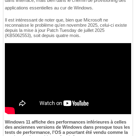
dans linterface, mais bien dans le chemin de provisioning des
applications essentielles au cur de Windows.
Il est intéressant de noter que, bien que Microsoft ne
reconnaisse le problème qu'en novembre 2025, celui-ci existe
depuis la mise à jour Patch Tuesday de juillet 2025
(KB5062553), soit depuis quatre mois.
Windows 11 affiche des performances inférieures à celles
des anciennes versions de Windows dans presque tous les
tests de performance, l'OS a pourtant été vendu comme la