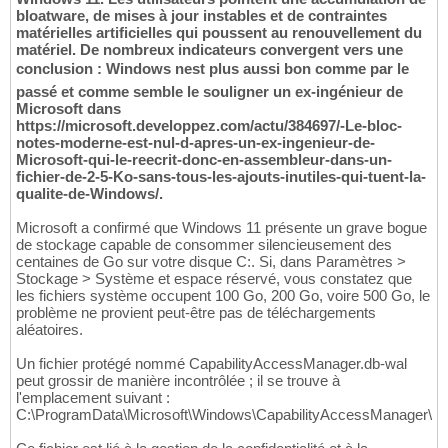
bloatware, de mises à jour instables et de contraintes
matérielles artificielles qui poussent au renouvellement du
matériel. De nombreux indicateurs convergent vers une
conclusion : Windows nest plus aussi bon comme par le
passé et comme semble le souligner un ex-ingénieur de
Microsoft dans
https://microsoft.developpez.com/actu/384697/-Le-bloc-
notes-moderne-est-nul-d-apres-un-ex-ingenieur-de-
Microsoft-qui-le-reecrit-donc-en-assembleur-dans-un-
fichier-de-2-5-Ko-sans-tous-les-ajouts-inutiles-qui-tuent-la-
qualite-de-Windows/.
Microsoft a confirmé que Windows 11 présente un grave bogue
de stockage capable de consommer silencieusement des
centaines de Go sur votre disque C:. Si, dans Paramètres >
Stockage > Système et espace réservé, vous constatez que
les fichiers système occupent 100 Go, 200 Go, voire 500 Go, le
problème ne provient peut-être pas de téléchargements
aléatoires.
Un fichier protégé nommé CapabilityAccessManager.db-wal
peut grossir de manière incontrôlée ; il se trouve à
l'emplacement suivant :
C:\ProgramData\Microsoft\Windows\CapabilityAccessManager\