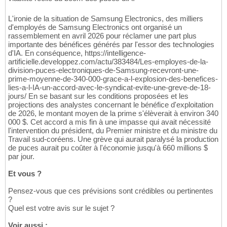
L'ironie de la situation de Samsung Electronics, des milliers
d'employés de Samsung Electronics ont organisé un
rassemblement en avril 2026 pour réclamer une part plus
importante des bénéfices générés par l'essor des technologies
d'IA. En conséquence, https://intelligence-
artificielle.developpez.com/actu/383484/Les-employes-de-la-
division-puces-electroniques-de-Samsung-recevront-une-
prime-moyenne-de-340-000-grace-a-l-explosion-des-benefices-
lies-a-l-IA-un-accord-avec-le-syndicat-evite-une-greve-de-18-
jours/ En se basant sur les conditions proposées et les
projections des analystes concernant le bénéfice d'exploitation
de 2026, le montant moyen de la prime s'élèverait à environ 340
000 $. Cet accord a mis fin à une impasse qui avait nécessité
l'intervention du président, du Premier ministre et du ministre du
Travail sud-coréens. Une grève qui aurait paralysé la production
de puces aurait pu coûter à l'économie jusqu'à 660 millions $
par jour.
Et vous ?
Pensez-vous que ces prévisions sont crédibles ou pertinentes
?
Quel est votre avis sur le sujet ?
Voir aussi :