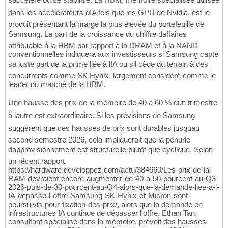
dans les accélérateurs dIA tels que les GPU de Nvidia, est le
produit présentant la marge la plus élevée du portefeuille de
Samsung. La part de la croissance du chiffre daffaires
attribuable à la HBM par rapport à la DRAM et à la NAND
conventionnelles indiquera aux investisseurs si Samsung capte
sa juste part de la prime liée à lIA ou sil cède du terrain à des
concurrents comme SK Hynix, largement considéré comme le
leader du marché de la HBM.
Une hausse des prix de la mémoire de 40 à 60 % dun trimestre
à lautre est extraordinaire. Si les prévisions de Samsung
suggèrent que ces hausses de prix sont durables jusquau
second semestre 2026, cela impliquerait que la pénurie
dapprovisionnement est structurelle plutôt que cyclique. Selon
un récent rapport,
https://hardware.developpez.com/actu/384660/Les-prix-de-la-
RAM-devraient-encore-augmenter-de-40-a-50-pourcent-au-Q3-
2026-puis-de-30-pourcent-au-Q4-alors-que-la-demande-liee-a-l-
IA-depasse-l-offre-Samsung-SK-Hynix-et-Micron-sont-
poursuivis-pour-fixation-des-prix/, alors que la demande en
infrastructures IA continue de dépasser l'offre. Ethan Tan,
consultant spécialisé dans la mémoire, prévoit des hausses