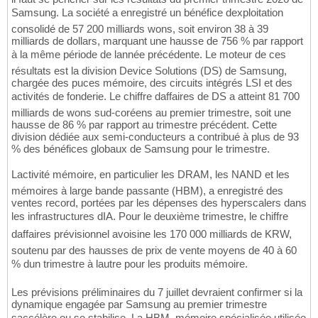
Samsung. La société a enregistré un bénéfice dexploitation
consolidé de 57 200 milliards wons, soit environ 38 à 39
milliards de dollars, marquant une hausse de 756 % par rapport
à la même période de lannée précédente. Le moteur de ces
résultats est la division Device Solutions (DS) de Samsung,
chargée des puces mémoire, des circuits intégrés LSI et des
activités de fonderie. Le chiffre daffaires de DS a atteint 81 700
milliards de wons sud-coréens au premier trimestre, soit une
hausse de 86 % par rapport au trimestre précédent. Cette
division dédiée aux semi-conducteurs a contribué à plus de 93
% des bénéfices globaux de Samsung pour le trimestre.
Lactivité mémoire, en particulier les DRAM, les NAND et les
mémoires à large bande passante (HBM), a enregistré des
ventes record, portées par les dépenses des hyperscalers dans
les infrastructures dIA. Pour le deuxième trimestre, le chiffre
daffaires prévisionnel avoisine les 170 000 milliards de KRW,
soutenu par des hausses de prix de vente moyens de 40 à 60
% dun trimestre à lautre pour les produits mémoire.
Les prévisions préliminaires du 7 juillet devraient confirmer si la
dynamique engagée par Samsung au premier trimestre
saccélère ou se stabilise. La HBM, mémoire spécialisée utilisée