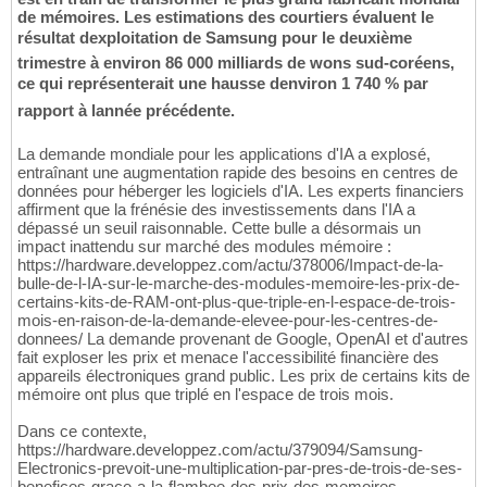
de mémoires. Les estimations des courtiers évaluent le
résultat dexploitation de Samsung pour le deuxième
trimestre à environ 86 000 milliards de wons sud-coréens,
ce qui représenterait une hausse denviron 1 740 % par
rapport à lannée précédente.
La demande mondiale pour les applications d'IA a explosé,
entraînant une augmentation rapide des besoins en centres de
données pour héberger les logiciels d'IA. Les experts financiers
affirment que la frénésie des investissements dans l'IA a
dépassé un seuil raisonnable. Cette bulle a désormais un
impact inattendu sur marché des modules mémoire :
https://hardware.developpez.com/actu/378006/Impact-de-la-
bulle-de-l-IA-sur-le-marche-des-modules-memoire-les-prix-de-
certains-kits-de-RAM-ont-plus-que-triple-en-l-espace-de-trois-
mois-en-raison-de-la-demande-elevee-pour-les-centres-de-
donnees/ La demande provenant de Google, OpenAI et d'autres
fait exploser les prix et menace l'accessibilité financière des
appareils électroniques grand public. Les prix de certains kits de
mémoire ont plus que triplé en l'espace de trois mois.
Dans ce contexte,
https://hardware.developpez.com/actu/379094/Samsung-
Electronics-prevoit-une-multiplication-par-pres-de-trois-de-ses-
benefices-grace-a-la-flambee-des-prix-des-memoires-