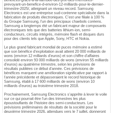
prevoyant-un-benefice-d-environ-12-milliards-pour-le-dernier-
trimestre-2025/, atteignant un niveau record. Samsung
Electronics est une entreprise sud-coréenne spécialisée dans la
fabrication de produits électroniques. C'est une filiale à 100 %
du Groupe Samsung, l'un des principaux chaebols coréens.
Samsung a longtemps été un fabricant majeur de composants
électroniques tels que des batteries lithium-ion, semi-
conducteurs, circuits intégrés, mémoire flash et disques durs
pour des clients tels que Apple, Sony, HTC et Nokia.
Le plus grand fabricant mondial de puces mémoire a estimé
que son bénéfice d'exploitation avait atteint 20 000 milliards de
wons (environ 12 milliards d'euros) et son chiffre d'affaires
consolidé environ 93 000 milliards de wons (environ 55 milliards
d'euros) au quatrième trimestre, selon les prévisions de
résultats publiées ce début d'année. Ces prévisions de
bénéfices marquent une amélioration significative par rapport à
l'année précédente et dépasseraient le record historique de
Samsung, établi à 17 600 milliards de wons (environ 10
milliards d'euros) au troisième trimestre 2018.
Prochainement, Samsung Electronics s'apprête à lever le voile
sur ce qui pourrait être l'un des trimestres les plus
époustouflants de l'histoire des semi-conducteurs. Les
prévisions préliminaires de résultats de la société pour le
deuxième trimestre 2026, attendues vers le 7 juillet, donneront