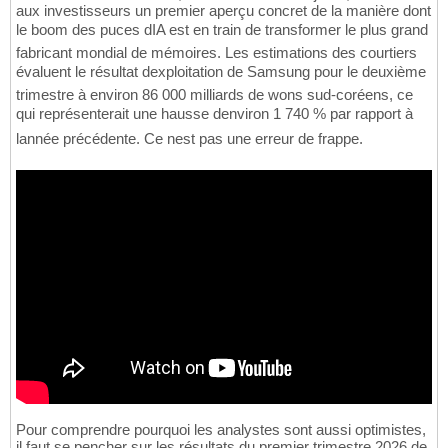
aux investisseurs un premier aperçu concret de la manière dont
le boom des puces dIA est en train de transformer le plus grand
fabricant mondial de mémoires. Les estimations des courtiers
évaluent le résultat dexploitation de Samsung pour le deuxième
trimestre à environ 86 000 milliards de wons sud-coréens, ce
qui représenterait une hausse denviron 1 740 % par rapport à
lannée précédente. Ce nest pas une erreur de frappe.
Pour comprendre pourquoi les analystes sont aussi optimistes,
il faut se pencher sur les résultats du premier trimestre 2026 de