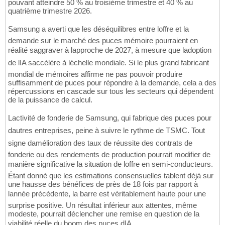
pouvant atteindre 50 % au troisième trimestre et 40 % au
quatrième trimestre 2026.
Samsung a averti que les déséquilibres entre loffre et la
demande sur le marché des puces mémoire pourraient en
réalité saggraver à lapproche de 2027, à mesure que ladoption
de lIA saccélère à léchelle mondiale. Si le plus grand fabricant
mondial de mémoires affirme ne pas pouvoir produire
suffisamment de puces pour répondre à la demande, cela a des
répercussions en cascade sur tous les secteurs qui dépendent
de la puissance de calcul.
Lactivité de fonderie de Samsung, qui fabrique des puces pour
dautres entreprises, peine à suivre le rythme de TSMC. Tout
signe damélioration des taux de réussite des contrats de
fonderie ou des rendements de production pourrait modifier de
manière significative la situation de loffre en semi-conducteurs.
Étant donné que les estimations consensuelles tablent déjà sur
une hausse des bénéfices de près de 18 fois par rapport à
lannée précédente, la barre est véritablement haute pour une
surprise positive. Un résultat inférieur aux attentes, même
modeste, pourrait déclencher une remise en question de la
viabilité réelle du boom des puces dIA.