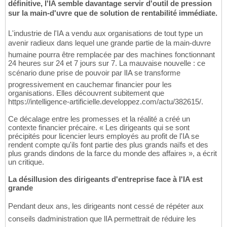
définitive, l'IA semble davantage servir d'outil de pression
sur la main-d'uvre que de solution de rentabilité immédiate.
L'industrie de l'IA a vendu aux organisations de tout type un
avenir radieux dans lequel une grande partie de la main-duvre
humaine pourra être remplacée par des machines fonctionnant
24 heures sur 24 et 7 jours sur 7. La mauvaise nouvelle : ce
scénario dune prise de pouvoir par lIA se transforme
progressivement en cauchemar financier pour les
organisations. Elles découvrent subitement que
https://intelligence-artificielle.developpez.com/actu/382615/.
Ce décalage entre les promesses et la réalité a créé un
contexte financier précaire. « Les dirigeants qui se sont
précipités pour licencier leurs employés au profit de l'IA se
rendent compte qu'ils font partie des plus grands naïfs et des
plus grands dindons de la farce du monde des affaires », a écrit
un critique.
La désillusion des dirigeants d'entreprise face à l'IA est
grande
Pendant deux ans, les dirigeants nont cessé de répéter aux
conseils dadministration que lIA permettrait de réduire les