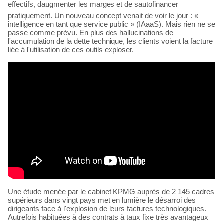
effectifs, daugmenter les marges et de sautofinancer
pratiquement. Un nouveau concept venait de voir le jour : «
intelligence en tant que service public » (IAaaS). Mais rien ne se
passe comme prévu. En plus des hallucinations de
l'accumulation de la dette technique, les clients voient la facture
liée à l'utilisation de ces outils exploser.
Une étude menée par le cabinet KPMG auprès de 2 145 cadres
supérieurs dans vingt pays met en lumière le désarroi des
dirigeants face à l'explosion de leurs factures technologiques.
Autrefois habituées à des contrats à taux fixe très avantageux