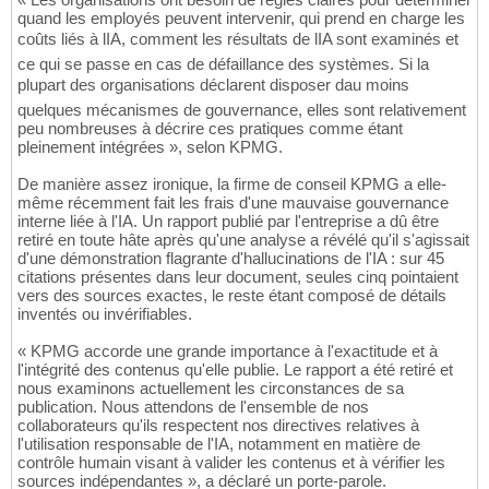
quand les employés peuvent intervenir, qui prend en charge les
coûts liés à lIA, comment les résultats de lIA sont examinés et
ce qui se passe en cas de défaillance des systèmes. Si la
plupart des organisations déclarent disposer dau moins
quelques mécanismes de gouvernance, elles sont relativement
peu nombreuses à décrire ces pratiques comme étant
pleinement intégrées », selon KPMG.
De manière assez ironique, la firme de conseil KPMG a elle-
même récemment fait les frais d'une mauvaise gouvernance
interne liée à l'IA. Un rapport publié par l'entreprise a dû être
retiré en toute hâte après qu'une analyse a révélé qu'il s'agissait
d'une démonstration flagrante d'hallucinations de l'IA : sur 45
citations présentes dans leur document, seules cinq pointaient
vers des sources exactes, le reste étant composé de détails
inventés ou invérifiables.
« KPMG accorde une grande importance à l'exactitude et à
l'intégrité des contenus qu'elle publie. Le rapport a été retiré et
nous examinons actuellement les circonstances de sa
publication. Nous attendons de l'ensemble de nos
collaborateurs qu'ils respectent nos directives relatives à
l'utilisation responsable de l'IA, notamment en matière de
contrôle humain visant à valider les contenus et à vérifier les
sources indépendantes », a déclaré un porte-parole.