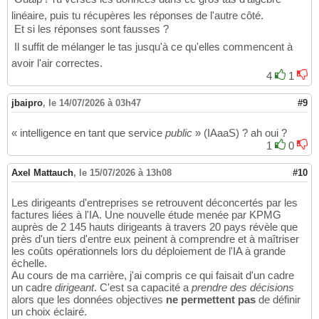
linéaire, puis tu récupères les réponses de l'autre côté.
 Et si les réponses sont fausses ?
 Il suffit de mélanger le tas jusqu'à ce qu'elles commencent à
avoir l'air correctes.
4
1
jbaipro
,
le 14/07/2026 à 03h47
#9
« intelligence en tant que service
public
» (IAaaS) ? ah oui ?
1
0
Axel Mattauch
,
le 15/07/2026 à 13h08
#10
Les dirigeants d'entreprises se retrouvent déconcertés par les
factures liées à l'IA. Une nouvelle étude menée par KPMG
auprès de 2 145 hauts dirigeants à travers 20 pays révèle que
près d'un tiers d'entre eux peinent à comprendre et à maîtriser
les coûts opérationnels lors du déploiement de l'IA à grande
échelle.
Au cours de ma carrière, j'ai compris ce qui faisait d'un cadre
un cadre
dirigeant
. C'est sa capacité a
prendre des décisions
alors que les données objectives
ne permettent pas
de définir
un choix éclairé.