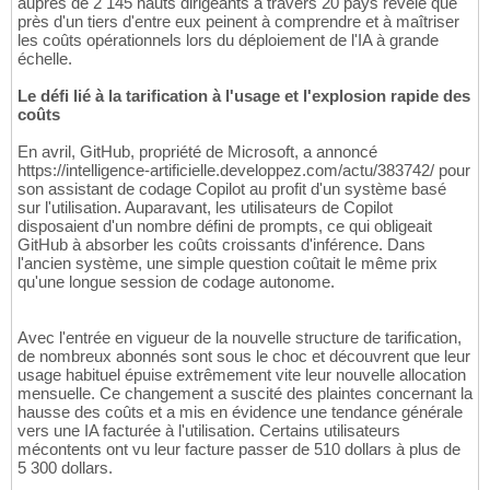
auprès de 2 145 hauts dirigeants à travers 20 pays révèle que
près d'un tiers d'entre eux peinent à comprendre et à maîtriser
les coûts opérationnels lors du déploiement de l'IA à grande
échelle.
Le défi lié à la tarification à l'usage et l'explosion rapide des
coûts
En avril, GitHub, propriété de Microsoft, a annoncé
https://intelligence-artificielle.developpez.com/actu/383742/ pour
son assistant de codage Copilot au profit d'un système basé
sur l'utilisation. Auparavant, les utilisateurs de Copilot
disposaient d'un nombre défini de prompts, ce qui obligeait
GitHub à absorber les coûts croissants d'inférence. Dans
l'ancien système, une simple question coûtait le même prix
qu'une longue session de codage autonome.
Avec l'entrée en vigueur de la nouvelle structure de tarification,
de nombreux abonnés sont sous le choc et découvrent que leur
usage habituel épuise extrêmement vite leur nouvelle allocation
mensuelle. Ce changement a suscité des plaintes concernant la
hausse des coûts et a mis en évidence une tendance générale
vers une IA facturée à l'utilisation. Certains utilisateurs
mécontents ont vu leur facture passer de 510 dollars à plus de
5 300 dollars.