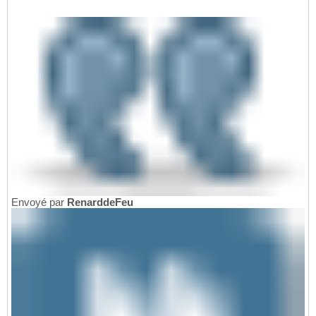
Envoyé par
RenarddeFeu