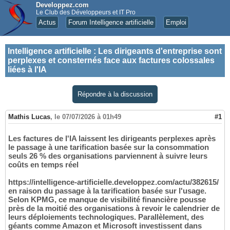
Developpez.com
Le Club des Développeurs et IT Pro
Actus
Forum Intelligence artificielle
Emploi
Intelligence artificielle
:
Les dirigeants d'entreprise sont
perplexes et consternés face aux factures colossales
liées à l'IA
Répondre à la discussion
Mathis Lucas
,
le 07/07/2026 à 01h49
#1
Les factures de l'IA laissent les dirigeants perplexes après
le passage à une tarification basée sur la consommation
seuls 26 % des organisations parviennent à suivre leurs
coûts en temps réel
https://intelligence-artificielle.developpez.com/actu/382615/
en raison du passage à la tarification basée sur l'usage.
Selon KPMG, ce manque de visibilité financière pousse
près de la moitié des organisations à revoir le calendrier de
leurs déploiements technologiques. Parallèlement, des
géants comme Amazon et Microsoft investissent dans