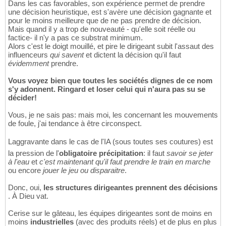
Dans les cas favorables, son expérience permet de prendre
une décision heuristique, est s'avère une décision gagnante et
pour le moins meilleure que de ne pas prendre de décision.
Mais quand il y a trop de nouveauté - qu'elle soit réelle ou
factice- il n'y a pas ce substrat minimum.
Alors c'est le doigt mouillé, et pire le dirigeant subit l'assaut des
influenceurs
qui savent
et dictent la décision qu'il faut
évidemment
prendre.
Vous voyez bien que toutes les sociétés dignes de ce nom
s'y adonnent. Ringard et loser celui qui n'aura pas su se
décider!
Vous, je ne sais pas: mais moi, les concernant les mouvements
de foule, j'ai tendance à être circonspect.
Laggravante dans le cas de l'IA (sous toutes ses coutures) est
la pression de l'
obligatoire précipitation
: il faut
savoir se jeter
à l'eau
et
c'est maintenant qu'il faut prendre le train en marche
ou encore
jouer le jeu ou disparaitre
.
Donc, oui,
les structures dirigeantes prennent des décisions
. À Dieu vat.
Cerise sur le gâteau, les équipes dirigeantes sont de moins en
moins
industrielles
(avec des produits réels) et de plus en plus