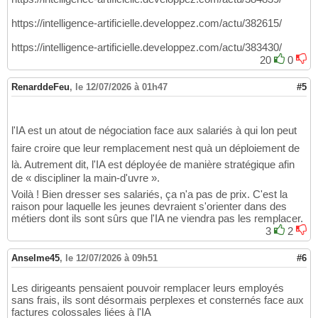
https://intelligence-artificielle.developpez.com/actu/382615/
https://intelligence-artificielle.developpez.com/actu/383430/
20
0
RenarddeFeu
,
le 12/07/2026 à 01h47
#5
l'IA est un atout de négociation face aux salariés à qui lon peut
faire croire que leur remplacement nest quà un déploiement de
là. Autrement dit, l'IA est déployée de manière stratégique afin
de « discipliner la main-d'uvre ».
Voilà ! Bien dresser ses salariés, ça n'a pas de prix. C'est la
raison pour laquelle les jeunes devraient s'orienter dans des
métiers dont ils sont sûrs que l'IA ne viendra pas les remplacer.
3
2
Anselme45
,
le 12/07/2026 à 09h51
#6
Les dirigeants pensaient pouvoir remplacer leurs employés
sans frais, ils sont désormais perplexes et consternés face aux
factures colossales liées à l'IA