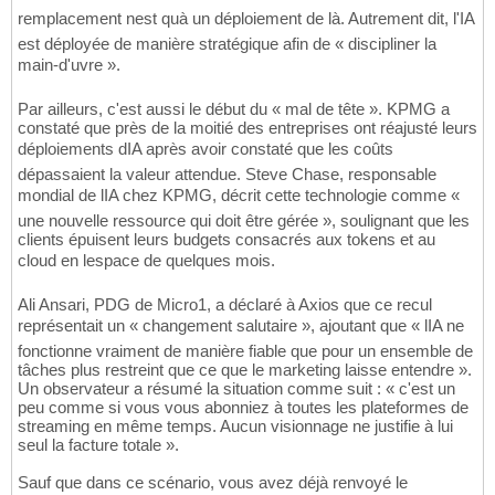
remplacement nest quà un déploiement de là. Autrement dit, l'IA
est déployée de manière stratégique afin de « discipliner la
main-d'uvre ».
Par ailleurs, c'est aussi le début du « mal de tête ». KPMG a
constaté que près de la moitié des entreprises ont réajusté leurs
déploiements dIA après avoir constaté que les coûts
dépassaient la valeur attendue. Steve Chase, responsable
mondial de lIA chez KPMG, décrit cette technologie comme «
une nouvelle ressource qui doit être gérée », soulignant que les
clients épuisent leurs budgets consacrés aux tokens et au
cloud en lespace de quelques mois.
Ali Ansari, PDG de Micro1, a déclaré à Axios que ce recul
représentait un « changement salutaire », ajoutant que « lIA ne
fonctionne vraiment de manière fiable que pour un ensemble de
tâches plus restreint que ce que le marketing laisse entendre ».
Un observateur a résumé la situation comme suit : « c'est un
peu comme si vous vous abonniez à toutes les plateformes de
streaming en même temps. Aucun visionnage ne justifie à lui
seul la facture totale ».
Sauf que dans ce scénario, vous avez déjà renvoyé le