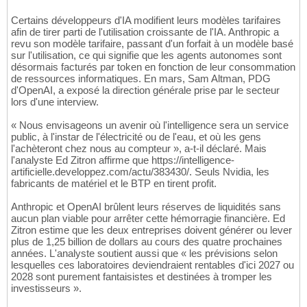
Certains développeurs d'IA modifient leurs modèles tarifaires
afin de tirer parti de l'utilisation croissante de l'IA. Anthropic a
revu son modèle tarifaire, passant d'un forfait à un modèle basé
sur l'utilisation, ce qui signifie que les agents autonomes sont
désormais facturés par token en fonction de leur consommation
de ressources informatiques. En mars, Sam Altman, PDG
d'OpenAI, a exposé la direction générale prise par le secteur
lors d'une interview.
« Nous envisageons un avenir où l'intelligence sera un service
public, à l'instar de l'électricité ou de l'eau, et où les gens
l'achèteront chez nous au compteur », a-t-il déclaré. Mais
l'analyste Ed Zitron affirme que https://intelligence-
artificielle.developpez.com/actu/383430/. Seuls Nvidia, les
fabricants de matériel et le BTP en tirent profit.
Anthropic et OpenAI brûlent leurs réserves de liquidités sans
aucun plan viable pour arrêter cette hémorragie financière. Ed
Zitron estime que les deux entreprises doivent générer ou lever
plus de 1,25 billion de dollars au cours des quatre prochaines
années. L'analyste soutient aussi que « les prévisions selon
lesquelles ces laboratoires deviendraient rentables d'ici 2027 ou
2028 sont purement fantaisistes et destinées à tromper les
investisseurs ».