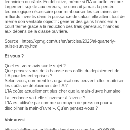
technicien du câble. En définitive, même si l'IA actuelle, encore
largement sujette aux erreurs, ne connaît jamais la percée
technologique nécessaire pour rembourser les centaines de
milliards investis dans la puissance de calcul, elle atteint tout de
même son véritable objectif : générer des gains financiers à
court terme grâce à la réduction des frais généraux, financés
aux dépens de la classe ouvrière.
Source : https://kpmg.com/us/en/articles/2025/ai-quarterly-
pulse-survey.html
Et vous ?
Quel est votre avis sur le sujet ?
Que pensez-vous de la hausse des coûts du déploiement de
l'IA pour les entreprises ?
Selon vous, comment les organisations peuvent-elles maîtriser
les coûts de déploiement de l'IA ?
L'IA coûte actuellement plus cher que la main-d'uvre humaine.
La tendance va-t-elle s'inverser à l'avenir ?
L'IA est utilisée par comme un moyen de pression pour «
discipliner la main-d'uvre ». Qu'en pensez-vous ?
Voir aussi
https://intelligence-artificielle.developpez.com/actu/384839/