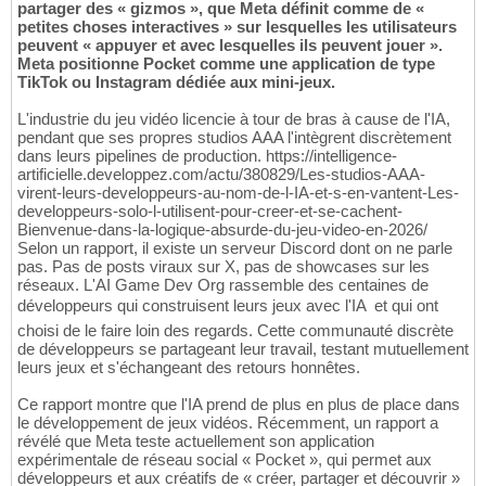
partager des « gizmos », que Meta définit comme de «
petites choses interactives » sur lesquelles les utilisateurs
peuvent « appuyer et avec lesquelles ils peuvent jouer ».
Meta positionne Pocket comme une application de type
TikTok ou Instagram dédiée aux mini-jeux.
L'industrie du jeu vidéo licencie à tour de bras à cause de l'IA,
pendant que ses propres studios AAA l'intègrent discrètement
dans leurs pipelines de production. https://intelligence-
artificielle.developpez.com/actu/380829/Les-studios-AAA-
virent-leurs-developpeurs-au-nom-de-l-IA-et-s-en-vantent-Les-
developpeurs-solo-l-utilisent-pour-creer-et-se-cachent-
Bienvenue-dans-la-logique-absurde-du-jeu-video-en-2026/
Selon un rapport, il existe un serveur Discord dont on ne parle
pas. Pas de posts viraux sur X, pas de showcases sur les
réseaux. L'AI Game Dev Org rassemble des centaines de
développeurs qui construisent leurs jeux avec l'IA  et qui ont
choisi de le faire loin des regards. Cette communauté discrète
de développeurs se partageant leur travail, testant mutuellement
leurs jeux et s'échangeant des retours honnêtes.
Ce rapport montre que l'IA prend de plus en plus de place dans
le développement de jeux vidéos. Récemment, un rapport a
révélé que Meta teste actuellement son application
expérimentale de réseau social « Pocket », qui permet aux
développeurs et aux créatifs de « créer, partager et découvrir »