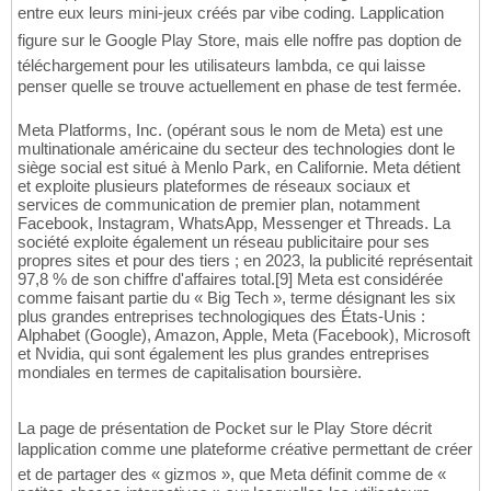
entre eux leurs mini-jeux créés par vibe coding. Lapplication
figure sur le Google Play Store, mais elle noffre pas doption de
téléchargement pour les utilisateurs lambda, ce qui laisse
penser quelle se trouve actuellement en phase de test fermée.
Meta Platforms, Inc. (opérant sous le nom de Meta) est une
multinationale américaine du secteur des technologies dont le
siège social est situé à Menlo Park, en Californie. Meta détient
et exploite plusieurs plateformes de réseaux sociaux et
services de communication de premier plan, notamment
Facebook, Instagram, WhatsApp, Messenger et Threads. La
société exploite également un réseau publicitaire pour ses
propres sites et pour des tiers ; en 2023, la publicité représentait
97,8 % de son chiffre d'affaires total.[9] Meta est considérée
comme faisant partie du « Big Tech », terme désignant les six
plus grandes entreprises technologiques des États-Unis :
Alphabet (Google), Amazon, Apple, Meta (Facebook), Microsoft
et Nvidia, qui sont également les plus grandes entreprises
mondiales en termes de capitalisation boursière.
La page de présentation de Pocket sur le Play Store décrit
lapplication comme une plateforme créative permettant de créer
et de partager des « gizmos », que Meta définit comme de «