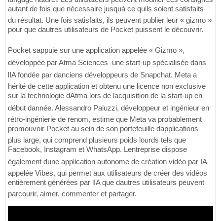
autant de fois que nécessaire jusquà ce quils soient satisfaits
du résultat. Une fois satisfaits, ils peuvent publier leur « gizmo »
pour que dautres utilisateurs de Pocket puissent le découvrir.
Pocket sappuie sur une application appelée « Gizmo »,
développée par Atma Sciences  une start-up spécialisée dans
lIA fondée par danciens développeurs de Snapchat. Meta a
hérité de cette application et obtenu une licence non exclusive
sur la technologie dAtma lors de lacquisition de la start-up en
début dannée. Alessandro Paluzzi, développeur et ingénieur en
rétro-ingénierie de renom, estime que Meta va probablement
promouvoir Pocket au sein de son portefeuille dapplications
plus large, qui comprend plusieurs poids lourds tels que
Facebook, Instagram et WhatsApp. Lentreprise dispose
également dune application autonome de création vidéo par IA
appelée Vibes, qui permet aux utilisateurs de créer des vidéos
entièrement générées par lIA que dautres utilisateurs peuvent
parcourir, aimer, commenter et partager.