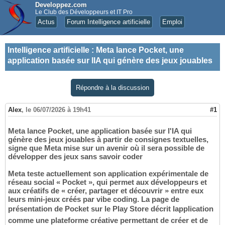
Developpez.com
Le Club des Développeurs et IT Pro
Actus
Forum Intelligence artificielle
Emploi
Intelligence artificielle
:
Meta lance Pocket, une
application basée sur lIA qui génère des jeux jouables
Répondre à la discussion
Alex
,
le 06/07/2026 à 19h41
#1
Meta lance Pocket, une application basée sur l'IA qui
génère des jeux jouables à partir de consignes textuelles,
signe que Meta mise sur un avenir où il sera possible de
développer des jeux sans savoir coder
Meta teste actuellement son application expérimentale de
réseau social « Pocket », qui permet aux développeurs et
aux créatifs de « créer, partager et découvrir » entre eux
leurs mini-jeux créés par vibe coding. La page de
présentation de Pocket sur le Play Store décrit lapplication
comme une plateforme créative permettant de créer et de