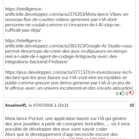
https://intelligence-
artificielle.developpez.com/actu/376353/Meta-lance-Vibes-un-
nouveau-flux-de-courtes-videos-generees-par-l-IA-dont-
personne-ne-voulait-comme-si-l-invasion-de-l-AI-slop-ne-
suffisait-pas-deja/
https://intelligence-
artificielle.developpez.com/actu/381423/Google-AI-Studio-vous-
permet-desormais-de-creer-des-jeux-multijoueurs-en-temps-
reel-a-l-aide-de-l-agent-de-codage-Antigravity-avec-des-
integrations-backend-Firebase/
https://jeux.developpez.com/actu/377137/Un-investisseur-tech-
declare-que-les-jeux-bases-sur-l-IA-vont-etre-incroyables-et-
publie-comme-preuve-une-demo-generee-par-l-IA-d-un-jeu-de-
tir-affreux-avec-un-univers-incoherent-et-des-visuels-absurdes/
6
0
Anselme45
,
le 07/07/2026 à 11h31
#2
Meta lance Pocket, une application basée sur l'IA qui génère
des jeux jouables à partir de consignes textuelles, ... où il sera
possible de développer des jeux sans savoir coder
Alors que le développement d'app nécessite encore des