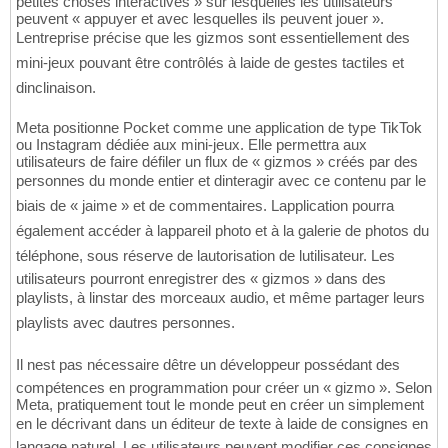
petites choses interactives » sur lesquelles les utilisateurs
peuvent « appuyer et avec lesquelles ils peuvent jouer ».
Lentreprise précise que les gizmos sont essentiellement des
mini-jeux pouvant être contrôlés à laide de gestes tactiles et
dinclinaison.
Meta positionne Pocket comme une application de type TikTok
ou Instagram dédiée aux mini-jeux. Elle permettra aux
utilisateurs de faire défiler un flux de « gizmos » créés par des
personnes du monde entier et dinteragir avec ce contenu par le
biais de « jaime » et de commentaires. Lapplication pourra
également accéder à lappareil photo et à la galerie de photos du
téléphone, sous réserve de lautorisation de lutilisateur. Les
utilisateurs pourront enregistrer des « gizmos » dans des
playlists, à linstar des morceaux audio, et même partager leurs
playlists avec dautres personnes.
Il nest pas nécessaire dêtre un développeur possédant des
compétences en programmation pour créer un « gizmo ». Selon
Meta, pratiquement tout le monde peut en créer un simplement
en le décrivant dans un éditeur de texte à laide de consignes en
langage naturel. Les utilisateurs peuvent modifier ces consignes