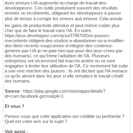
leurs-erreurs-l-IA-augmente-la-charge-de-travail-des-
developpeurs/. Ces outils produisent souvent des résultats
erronés ou incohérents, obligeant les développeurs à passer
plus de temps à corriger les erreurs quà innover. Cela annule
les gains de productivité attendus et peut même coûter plus
cher que de faire le travail sans l'IA. En outre,
https://jeux.developpez.com/actu/379670/Des-joueurs-
mecontents-obligent-des-studios-a-abandonner-ou-a-modifier-
des-titres-recents-soupconnes-d-integrer-des-contenus-
generes-par-l-IA-je-ne-paie-rien-que-pour-des-jeux-crees-par-
des-humains/, ce qui freine l'adoption de l'IA. Plusieurs
entreprises ont récemment fait marche arrière ou se sont
engagées à limiter leur utilisation de l'IA. Ce revirement fait suite
à une vive réaction des joueurs : ils ont déclaré que l'IA menace
ce qu'ils aiment dans les jeux si elle remplace le travail créatif
des humains.
Source
: https://play.google.com/store/apps/details?
id=com.facebook.gizmo&pli=1
Et vous ?
Pensez-vous que cette application est crédible ou pertinente ?
Quel est votre avis sur le sujet ?
Voir aussi :