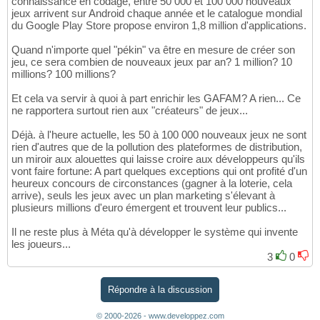
connaissance en codage, entre 50 000 et 100 000 nouveaux
jeux arrivent sur Android chaque année et le catalogue mondial
du Google Play Store propose environ 1,8 million d'applications.
Quand n'importe quel "pékin" va être en mesure de créer son
jeu, ce sera combien de nouveaux jeux par an? 1 million? 10
millions? 100 millions?
Et cela va servir à quoi à part enrichir les GAFAM? A rien... Ce
ne rapportera surtout rien aux "créateurs" de jeux...
Déjà. à l'heure actuelle, les 50 à 100 000 nouveaux jeux ne sont
rien d'autres que de la pollution des plateformes de distribution,
un miroir aux alouettes qui laisse croire aux développeurs qu'ils
vont faire fortune: A part quelques exceptions qui ont profité d'un
heureux concours de circonstances (gagner à la loterie, cela
arrive), seuls les jeux avec un plan marketing s'élevant à
plusieurs millions d'euro émergent et trouvent leur publics...
Il ne reste plus à Méta qu'à développer le système qui invente
les joueurs...
3
0
Répondre à la discussion
© 2000-2026 - www.developpez.com