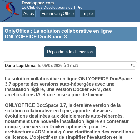
Developpez.com
Le Club des Développeurs et IT Pro
Actus
Forum OnlyOffice
Emploi
OnlyOffice
:
La solution collaborative en ligne
ONLYOFFICE DocSpace 3.
Répondre à la discussion
Daria Lapikhina
,
le 06/07/2026 à 17h39
#1
La solution collaborative en ligne ONLYOFFICE DocSpace
3.7 apporte des versions auto-hébergées avec une
installation légère, une version Docker ARM, des
améliorations IA et une mise à jour de licence
ONLYOFFICE DocSpace 3.7, la dernière version de la
solution collaborative en ligne, apporte plusieurs
évolutions destinées aux déploiements auto-hébergés,
notamment une nouvelle installation légère en conteneur
unique, une version Docker optimisée pour les
architectures ARM ainsi qu'une clarification des conditions
de licence. L'objectif est de simplifier l'évaluation et le