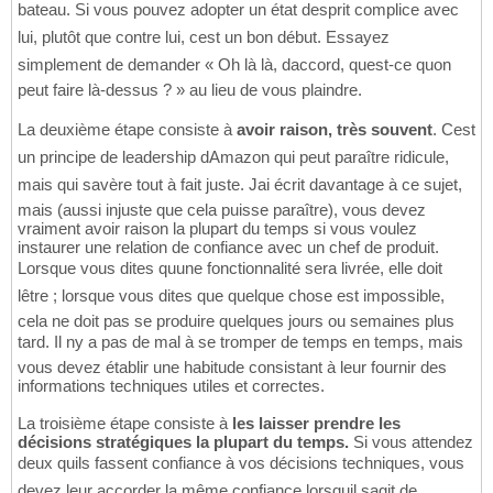
bateau. Si vous pouvez adopter un état desprit complice avec
lui, plutôt que contre lui, cest un bon début. Essayez
simplement de demander « Oh là là, daccord, quest-ce quon
peut faire là-dessus ? » au lieu de vous plaindre.
La deuxième étape consiste à
avoir raison, très souvent
. Cest
un principe de leadership dAmazon qui peut paraître ridicule,
mais qui savère tout à fait juste. Jai écrit davantage à ce sujet,
mais (aussi injuste que cela puisse paraître), vous devez
vraiment avoir raison la plupart du temps si vous voulez
instaurer une relation de confiance avec un chef de produit.
Lorsque vous dites quune fonctionnalité sera livrée, elle doit
lêtre ; lorsque vous dites que quelque chose est impossible,
cela ne doit pas se produire quelques jours ou semaines plus
tard. Il ny a pas de mal à se tromper de temps en temps, mais
vous devez établir une habitude consistant à leur fournir des
informations techniques utiles et correctes.
La troisième étape consiste à
les laisser prendre les
décisions stratégiques la plupart du temps.
Si vous attendez
deux quils fassent confiance à vos décisions techniques, vous
devez leur accorder la même confiance lorsquil sagit de