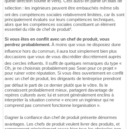
quelle direction souffle le vent). Cest aussi en partie un biais de
sélection : les ingénieurs peuvent être embauchés même sils
ont des compétences sociales relativement limitées, car ils sont
principalement évalués sur leurs compétences techniques,
alors que les compétences sociales constituent un élément
essentiel du rôle de chef de produit³.
Si vous êtes en conflit avec un chef de produit, vous
perdrez probablement.
À moins que vous ne disposiez dune
influence hors du commun, il aura tout simplement bien plus
doccasions que vous de vous discréditer discrètement auprès
des cercles influents. Il suffit de quelques remarques du type «
Oh, je ne choisirais probablement pas Sean pour ce projet »
pour ruiner votre réputation. Si vous êtes ouvertement en conflit
avec un chef de produit, les dirigeants de lentreprise prendront
par défaut le parti de ce dernier plutôt que le vôtre. Ils le
connaissent probablement mieux, partagent davantage de
repères culturels avec lui et seront généralement enclins à
interpréter la situation comme « encore un ingénieur qui ne
comprend pas comment fonctionne lorganisation ».
Gagner la confiance dun chef de produit présente dénormes
avantages. Les chefs de produit veulent livrer des produits, et
comprennent généralement assez bien tous les obstacles non