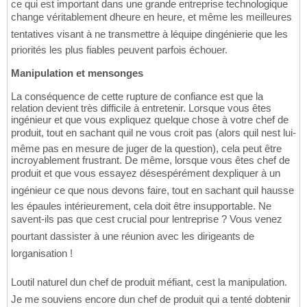
ce qui est important dans une grande entreprise technologique
change véritablement dheure en heure, et même les meilleures
tentatives visant à ne transmettre à léquipe dingénierie que les
priorités les plus fiables peuvent parfois échouer.
Manipulation et mensonges
La conséquence de cette rupture de confiance est que la
relation devient très difficile à entretenir. Lorsque vous êtes
ingénieur et que vous expliquez quelque chose à votre chef de
produit, tout en sachant quil ne vous croit pas (alors quil nest lui-
même pas en mesure de juger de la question), cela peut être
incroyablement frustrant. De même, lorsque vous êtes chef de
produit et que vous essayez désespérément dexpliquer à un
ingénieur ce que nous devons faire, tout en sachant quil hausse
les épaules intérieurement, cela doit être insupportable. Ne
savent-ils pas que cest crucial pour lentreprise ? Vous venez
pourtant dassister à une réunion avec les dirigeants de
lorganisation !
Loutil naturel dun chef de produit méfiant, cest la manipulation.
Je me souviens encore dun chef de produit qui a tenté dobtenir