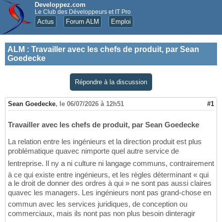
Developpez.com
Le Club des Développeurs et IT Pro
Actus
Forum ALM
Emploi
ALM
:
Travailler avec les chefs de produit, par Sean
Goedecke
Répondre à la discussion
Sean Goedecke
,
le 06/07/2026 à 12h51
#1
Travailler avec les chefs de produit, par Sean Goedecke
La relation entre les ingénieurs et la direction produit est plus
problématique quavec nimporte quel autre service de
lentreprise. Il ny a ni culture ni langage communs, contrairement
à ce qui existe entre ingénieurs, et les règles déterminant « qui
a le droit de donner des ordres à qui » ne sont pas aussi claires
quavec les managers. Les ingénieurs nont pas grand-chose en
commun avec les services juridiques, de conception ou
commerciaux, mais ils nont pas non plus besoin dinteragir