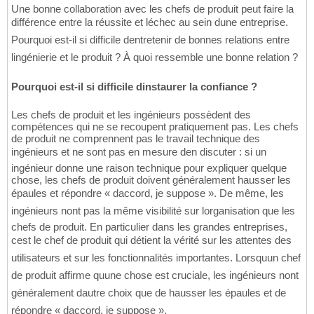
Une bonne collaboration avec les chefs de produit peut faire la
différence entre la réussite et léchec au sein dune entreprise.
Pourquoi est-il si difficile dentretenir de bonnes relations entre
lingénierie et le produit ? À quoi ressemble une bonne relation ?
Pourquoi est-il si difficile dinstaurer la confiance ?
Les chefs de produit et les ingénieurs possèdent des
compétences qui ne se recoupent pratiquement pas. Les chefs
de produit ne comprennent pas le travail technique des
ingénieurs et ne sont pas en mesure den discuter : si un
ingénieur donne une raison technique pour expliquer quelque
chose, les chefs de produit doivent généralement hausser les
épaules et répondre « daccord, je suppose ». De même, les
ingénieurs nont pas la même visibilité sur lorganisation que les
chefs de produit. En particulier dans les grandes entreprises,
cest le chef de produit qui détient la vérité sur les attentes des
utilisateurs et sur les fonctionnalités importantes. Lorsquun chef
de produit affirme quune chose est cruciale, les ingénieurs nont
généralement dautre choix que de hausser les épaules et de
répondre « daccord, je suppose ».