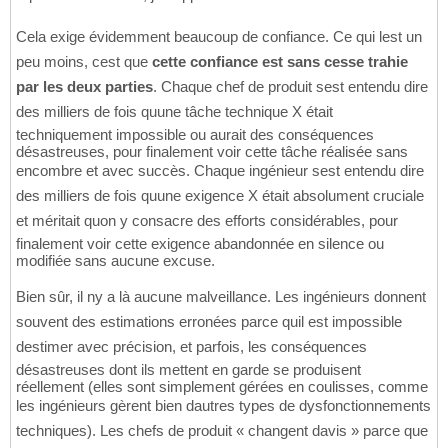
Cela exige évidemment beaucoup de confiance. Ce qui lest un
peu moins, cest que
cette confiance est sans cesse trahie
par les deux parties
. Chaque chef de produit sest entendu dire
des milliers de fois quune tâche technique X était
techniquement impossible ou aurait des conséquences
désastreuses, pour finalement voir cette tâche réalisée sans
encombre et avec succès. Chaque ingénieur sest entendu dire
des milliers de fois quune exigence X était absolument cruciale
et méritait quon y consacre des efforts considérables, pour
finalement voir cette exigence abandonnée en silence ou
modifiée sans aucune excuse.
Bien sûr, il ny a là aucune malveillance. Les ingénieurs donnent
souvent des estimations erronées parce quil est impossible
destimer avec précision, et parfois, les conséquences
désastreuses dont ils mettent en garde se produisent
réellement (elles sont simplement gérées en coulisses, comme
les ingénieurs gèrent bien dautres types de dysfonctionnements
techniques). Les chefs de produit « changent davis » parce que