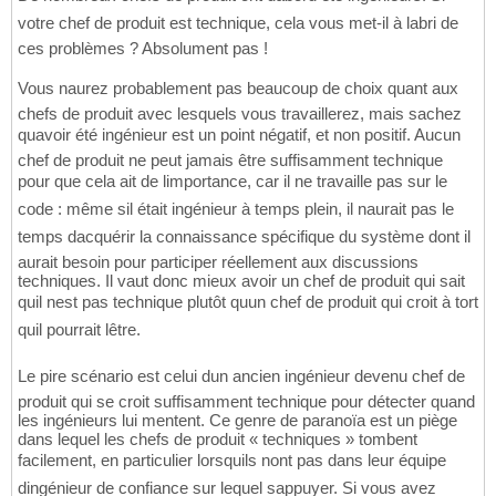
votre chef de produit est technique, cela vous met-il à labri de
ces problèmes ? Absolument pas !
Vous naurez probablement pas beaucoup de choix quant aux
chefs de produit avec lesquels vous travaillerez, mais sachez
quavoir été ingénieur est un point négatif, et non positif. Aucun
chef de produit ne peut jamais être suffisamment technique
pour que cela ait de limportance, car il ne travaille pas sur le
code : même sil était ingénieur à temps plein, il naurait pas le
temps dacquérir la connaissance spécifique du système dont il
aurait besoin pour participer réellement aux discussions
techniques. Il vaut donc mieux avoir un chef de produit qui sait
quil nest pas technique plutôt quun chef de produit qui croit à tort
quil pourrait lêtre.
Le pire scénario est celui dun ancien ingénieur devenu chef de
produit qui se croit suffisamment technique pour détecter quand
les ingénieurs lui mentent. Ce genre de paranoïa est un piège
dans lequel les chefs de produit « techniques » tombent
facilement, en particulier lorsquils nont pas dans leur équipe
dingénieur de confiance sur lequel sappuyer. Si vous avez