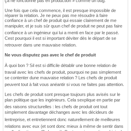
ça ne fonctionne pas en production » comme un bug.
Une fois que cela commence, il est presque impossible de
réparer la relation. Je ne peux pas me résoudre à faire
confiance à un chef de produit qui essaie clairement de me
manipuler, et je suis sûr quun chef de produit ne peut pas faire
confiance à un ingénieur qui lui a menti en face par le passé.
Cest pourquoi il est si important déviter dès le départ de se
retrouver dans une mauvaise relation.
Ne vous disputez pas avec le chef de produit
À quoi bon ? Sil est si difficile détablir une bonne relation de
travail avec les chefs de produit, pourquoi ne pas simplement
se contenter dune mauvaise relation ? Les chefs de produit
peuvent tout à fait vous anéantir si vous ne faites pas attention.
Les chefs de produit sont presque toujours plus avisés sur le
plan politique que les ingénieurs. Cela sexplique en partie par
des raisons structurelles : les chefs de produit ont tout
simplement davantage déchanges avec les décideurs de
lentreprise, et entretiennent donc naturellement de meilleures
relations avec eux (et sont donc mieux à même de sentir dans