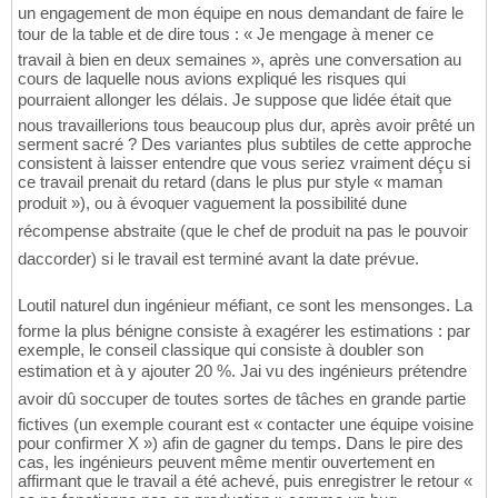
un engagement de mon équipe en nous demandant de faire le
tour de la table et de dire tous : « Je mengage à mener ce
travail à bien en deux semaines », après une conversation au
cours de laquelle nous avions expliqué les risques qui
pourraient allonger les délais. Je suppose que lidée était que
nous travaillerions tous beaucoup plus dur, après avoir prêté un
serment sacré ? Des variantes plus subtiles de cette approche
consistent à laisser entendre que vous seriez vraiment déçu si
ce travail prenait du retard (dans le plus pur style « maman
produit »), ou à évoquer vaguement la possibilité dune
récompense abstraite (que le chef de produit na pas le pouvoir
daccorder) si le travail est terminé avant la date prévue.
Loutil naturel dun ingénieur méfiant, ce sont les mensonges. La
forme la plus bénigne consiste à exagérer les estimations : par
exemple, le conseil classique qui consiste à doubler son
estimation et à y ajouter 20 %. Jai vu des ingénieurs prétendre
avoir dû soccuper de toutes sortes de tâches en grande partie
fictives (un exemple courant est « contacter une équipe voisine
pour confirmer X ») afin de gagner du temps. Dans le pire des
cas, les ingénieurs peuvent même mentir ouvertement en
affirmant que le travail a été achevé, puis enregistrer le retour «