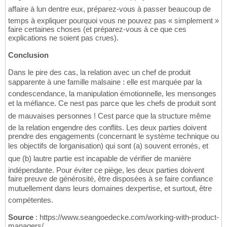
affaire à lun dentre eux, préparez-vous à passer beaucoup de
temps à expliquer pourquoi vous ne pouvez pas « simplement »
faire certaines choses (et préparez-vous à ce que ces
explications ne soient pas crues).
Conclusion
Dans le pire des cas, la relation avec un chef de produit
sapparente à une famille malsaine : elle est marquée par la
condescendance, la manipulation émotionnelle, les mensonges
et la méfiance. Ce nest pas parce que les chefs de produit sont
de mauvaises personnes ! Cest parce que la structure même
de la relation engendre des conflits. Les deux parties doivent
prendre des engagements (concernant le système technique ou
les objectifs de lorganisation) qui sont (a) souvent erronés, et
que (b) lautre partie est incapable de vérifier de manière
indépendante. Pour éviter ce piège, les deux parties doivent
faire preuve de générosité, être disposées à se faire confiance
mutuellement dans leurs domaines dexpertise, et surtout, être
compétentes.
Source
: https://www.seangoedecke.com/working-with-product-
managers/