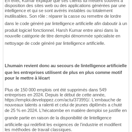
En effet, Kumar explique que ses clients lui mettent souvent à
disposition des sites web ou des applications générées par une
intelligence et qui se sont avérés instables ou totalement
inutilisables. Son rôle : réparer la casse ou remettre de lordre
dans le code généré par lintelligence artificielle afin daboutir à un
produit logiciel fonctionnel. Harsh Kumar entre ainsi dans la
nouvelle catégorie de titre demploi dénommée spécialiste en
nettoyage de code généré par lintelligence artificielle.
Lhumain revient donc au secours de lintelligence artificielle
que les entreprises utilisent de plus en plus comme motif
pour le mettre à lécart
Plus de 150 000 emplois ont été supprimés dans 549
entreprises en 2024. Depuis le début de cette année,
https://emploi.developpez.com/actu/373991/. L'embauche de
nouveaux talents a ralenti et celui de jeunes diplômés a chuté
de 25 % en 2024. L'hécatombe en matière demploi se justifie en
grande partie en raison de la disponibilité de lintelligence
artificielle qui redéfinit les exigences de l'industrie et modifient
les méthodes de travail classiques.