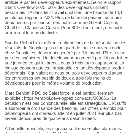
artificielle par les développeurs eux-mêmes. Selon le rapport
Stack Overflow 2025, 90% des développeurs utilisent
désormais l'IA dans leur travail quotidien, une hausse de 14,1
points par rapport à 2024. Plus de la moitié passent au moins
deux heures par jour sur des outils comme GitHub Copilot,
ChatGPT, Claude ou Cursor. Pour 80% d'entre eux, ces outils
améliorent leur productivité.
Sundar Pichai l'a lui-même confirmé lors de la présentation des
résultats de Google : plus d'un quart de tout le nouveau code
chez Google est désormais généré par l'IA, avant d'être révisé
par des ingénieurs. Un développeur augmenté par l'IA produit en
une journée ce qui lui prenait deux à trois jours auparavant. La
logique économique est implacable : si un développeur produit
désormais l'équivalent de deux ou trois développeurs d'avant,
les entreprises ont besoin de deux à trois fois moins de
développeurs pour le même volume de production.
Marc Benioff, PDG de Salesforce, a été particulièrement
explicite : https://emploi.developpez.com/actu/369861/. La
décision n'est pas conjoncturelle, elle est stratégique. L'IA suffit
à absorber la croissance des besoins. Les offres d'emploi pour
développeurs ont d'ailleurs atteint en juillet 2024 leur plus bas
niveau depuis près de quatre ans selon Indeed.
À l'échelle mondiale, les signaux sont encore plus alarmants.