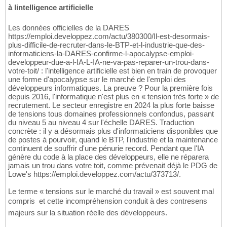
à lintelligence artificielle
Les données officielles de la DARES
https://emploi.developpez.com/actu/380300/Il-est-desormais-
plus-difficile-de-recruter-dans-le-BTP-et-l-industrie-que-des-
informaticiens-la-DARES-confirme-l-apocalypse-emploi-
developpeur-due-a-l-IA-L-IA-ne-va-pas-reparer-un-trou-dans-
votre-toit/ : l'intelligence artificielle est bien en train de provoquer
une forme d'apocalypse sur le marché de l'emploi des
développeurs informatiques. La preuve ? Pour la première fois
depuis 2016, l'informatique n'est plus en « tension très forte » de
recrutement. Le secteur enregistre en 2024 la plus forte baisse
de tensions tous domaines professionnels confondus, passant
du niveau 5 au niveau 4 sur l'échelle DARES. Traduction
concrète : il y a désormais plus d'informaticiens disponibles que
de postes à pourvoir, quand le BTP, l'industrie et la maintenance
continuent de souffrir d'une pénurie record. Pendant que l'IA
génère du code à la place des développeurs, elle ne réparera
jamais un trou dans votre toit, comme prévenait déjà le PDG de
Lowe's https://emploi.developpez.com/actu/373713/.
Le terme « tensions sur le marché du travail » est souvent mal
compris  et cette incompréhension conduit à des contresens
majeurs sur la situation réelle des développeurs.