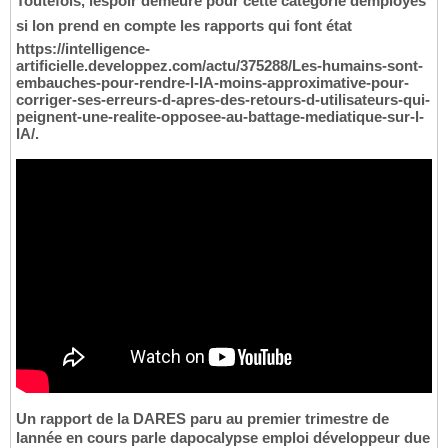
Toutefois, lespoir demeure pour cette catégorie demployés
si lon prend en compte les rapports qui font état
https://intelligence-
artificielle.developpez.com/actu/375288/Les-humains-sont-
embauches-pour-rendre-l-IA-moins-approximative-pour-
corriger-ses-erreurs-d-apres-des-retours-d-utilisateurs-qui-
peignent-une-realite-opposee-au-battage-mediatique-sur-l-
IA/.
Un rapport de la DARES paru au premier trimestre de
lannée en cours parle dapocalypse emploi développeur due