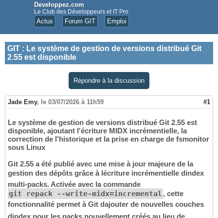
Developpez.com
Le Club des Développeurs et IT Pro
Actus
Forum GIT
Emploi
GIT
:
Le système de gestion de versions distribué Git
2.55 est disponible
Répondre à la discussion
Jade Emy
,
le 03/07/2026 à 11h59
#1
Le système de gestion de versions distribué Git 2.55 est
disponible, ajoutant l'écriture MIDX incrémentielle, la
correction de l'historique et la prise en charge de fsmonitor
sous Linux
Git 2.55 a été publié avec une mise à jour majeure de la
gestion des dépôts grâce à lécriture incrémentielle dindex
multi-packs. Activée avec la commande
git repack --write-midx=incremental
, cette
fonctionnalité permet à Git dajouter de nouvelles couches
dindex pour les packs nouvellement créés au lieu de