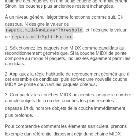
fusionne ces couches en une seule couche de remplacement.
Sinon, les couches plus anciennes restent inchangées.
À un niveau général, lalgorithme fonctionne comme suit. Ci-
dessous, N désigne la valeur de
repack.midxNewLayerThreshold
, et f désigne la valeur
de
repack.midxSplitFactor
:
1. Sélectionnez les paquets non MIDX comme candidats au
reconditionnement géométrique. Si la couche MIDX de pointe
comporte au moins N paquets, incluez-les également parmi les
candidats.
2. Appliquez la règle habituelle de regroupement géométrique à
cet ensemble de candidats, puis écrivez une nouvelle couche
MIDX de pointe couvrant les paquets obtenus.
3. Compactez les couches MIDX adjacentes lorsque le nombre
cumulé dobjets de la ou des couches les plus récentes
dépasse 1/f du nombre dobjets de la couche immédiatement
plus profonde.
Pour comprendre comment les éléments sarticulent, prenons
lexemple dun référentiel disposant déjà dune chaîne MIDX