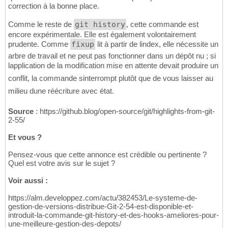
correction à la bonne place.
Comme le reste de
git history
, cette commande est
encore expérimentale. Elle est également volontairement
prudente. Comme
fixup
lit à partir de lindex, elle nécessite un
arbre de travail et ne peut pas fonctionner dans un dépôt nu ; si
lapplication de la modification mise en attente devait produire un
conflit, la commande sinterrompt plutôt que de vous laisser au
milieu dune réécriture avec état.
Source
: https://github.blog/open-source/git/highlights-from-git-
2-55/
Et vous ?
Pensez-vous que cette annonce est crédible ou pertinente ?
Quel est votre avis sur le sujet ?
Voir aussi :
https://alm.developpez.com/actu/382453/Le-systeme-de-
gestion-de-versions-distribue-Git-2-54-est-disponible-et-
introduit-la-commande-git-history-et-des-hooks-ameliores-pour-
une-meilleure-gestion-des-depots/