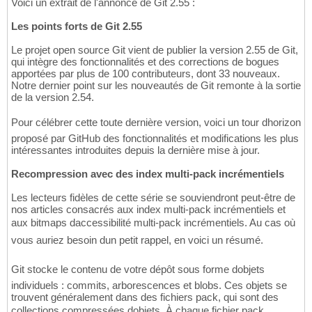
Voici un extrait de l'annonce de Git 2.55 :
Les points forts de Git 2.55
Le projet open source Git vient de publier la version 2.55 de Git,
qui intègre des fonctionnalités et des corrections de bogues
apportées par plus de 100 contributeurs, dont 33 nouveaux.
Notre dernier point sur les nouveautés de Git remonte à la sortie
de la version 2.54.
Pour célébrer cette toute dernière version, voici un tour dhorizon
proposé par GitHub des fonctionnalités et modifications les plus
intéressantes introduites depuis la dernière mise à jour.
Recompression avec des index multi-pack incrémentiels
Les lecteurs fidèles de cette série se souviendront peut-être de
nos articles consacrés aux index multi-pack incrémentiels et
aux bitmaps daccessibilité multi-pack incrémentiels. Au cas où
vous auriez besoin dun petit rappel, en voici un résumé.
Git stocke le contenu de votre dépôt sous forme dobjets
individuels : commits, arborescences et blobs. Ces objets se
trouvent généralement dans des fichiers pack, qui sont des
collections compressées dobjets. À chaque fichier pack