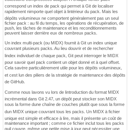
correspond un index de pack qui permet à Git de localiser
rapidement nimporte quel objet à lintérieur du pack. Mais les
dépôts volumineux ne comportent généralement pas un seul
fichier pack : au fil du temps, les opérations de récupération, de
push, les tâches de maintenance et les reconditionnements
peuvent laisser derrière eux de nombreux packs.
Un index multi-pack (ou MIDX) fournit à Git un index unique
couvrant plusieurs packs. Au lieu douvrir et de rechercher
lindex individuel de chaque pack, Git peut interroger le MIDX
pour savoir quel pack contient un objet donné et à quel offset.
Cela savère particulièrement utile pour les dépôts volumineux,
et cest lun des piliers de la stratégie de maintenance des dépôts
de GitHub.
Comme nous lavons vu lors de lintroduction du format MIDX
incrémental dans Git 2.47, un dépôt peut stocker son MIDX
sous la forme dune chaîne de couches plutôt que sous la forme
dun MIDX unique couvrant tous les packs. Un MIDX à fichier
unique est simple et efficace à lire, mais il présente un coût de
maintenance important ; comme ce fichier inclut tous les packs
quil couvre, même une petite mise à jour peut nécessiter une