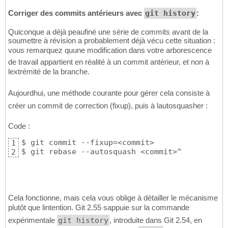
Corriger des commits antérieurs avec
git history
:
Quiconque a déjà peaufiné une série de commits avant de la
soumettre à révision a probablement déjà vécu cette situation :
vous remarquez quune modification dans votre arborescence
de travail appartient en réalité à un commit antérieur, et non à
lextrémité de la branche.
Aujourdhui, une méthode courante pour gérer cela consiste à
créer un commit de correction (fixup), puis à lautosquasher :
Code :
$ git commit --fixup=<commit> 

1
$ git rebase --autosquash <commit>^
2
Cela fonctionne, mais cela vous oblige à détailler le mécanisme
plutôt que lintention. Git 2.55 sappuie sur la commande
expérimentale
git history
, introduite dans Git 2.54, en