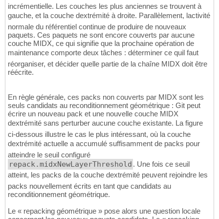
incrémentielle. Les couches les plus anciennes se trouvent à
gauche, et la couche dextrémité à droite. Parallèlement, lactivité
normale du référentiel continue de produire de nouveaux
paquets. Ces paquets ne sont encore couverts par aucune
couche MIDX, ce qui signifie que la prochaine opération de
maintenance comporte deux tâches : déterminer ce quil faut
réorganiser, et décider quelle partie de la chaîne MIDX doit être
réécrite.
En règle générale, ces packs non couverts par MIDX sont les
seuls candidats au reconditionnement géométrique : Git peut
écrire un nouveau pack et une nouvelle couche MIDX
dextrémité sans perturber aucune couche existante. La figure
ci-dessous illustre le cas le plus intéressant, où la couche
dextrémité actuelle a accumulé suffisamment de packs pour
atteindre le seuil configuré
repack.midxNewLayerThreshold
. Une fois ce seuil
atteint, les packs de la couche dextrémité peuvent rejoindre les
packs nouvellement écrits en tant que candidats au
reconditionnement géométrique.
Le « repacking géométrique » pose alors une question locale