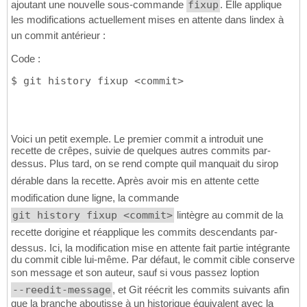
ajoutant une nouvelle sous-commande
fixup
. Elle applique
les modifications actuellement mises en attente dans lindex à
un commit antérieur :
Code :
$ git history fixup <commit>
Voici un petit exemple. Le premier commit a introduit une
recette de crêpes, suivie de quelques autres commits par-
dessus. Plus tard, on se rend compte quil manquait du sirop
dérable dans la recette. Après avoir mis en attente cette
modification dune ligne, la commande
git history fixup <commit>
lintègre au commit de la
recette dorigine et réapplique les commits descendants par-
dessus. Ici, la modification mise en attente fait partie intégrante
du commit cible lui-même. Par défaut, le commit cible conserve
son message et son auteur, sauf si vous passez loption
--reedit-message
, et Git réécrit les commits suivants afin
que la branche aboutisse à un historique équivalent avec la