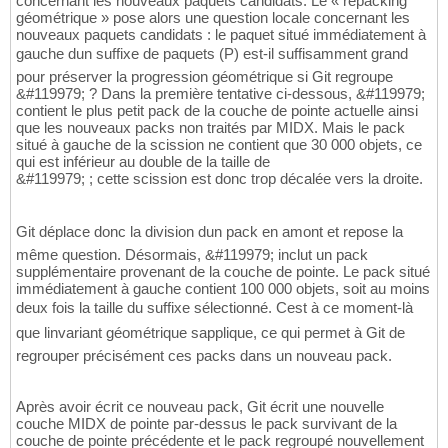
concernant les nouveaux paquets candidats. Le « repacking
géométrique » pose alors une question locale concernant les
nouveaux paquets candidats : le paquet situé immédiatement à
gauche dun suffixe de paquets (P) est-il suffisamment grand
pour préserver la progression géométrique si Git regroupe
&#119979; ? Dans la première tentative ci-dessous, &#119979;
contient le plus petit pack de la couche de pointe actuelle ainsi
que les nouveaux packs non traités par MIDX. Mais le pack
situé à gauche de la scission ne contient que 30 000 objets, ce
qui est inférieur au double de la taille de
&#119979; ; cette scission est donc trop décalée vers la droite.
Git déplace donc la division dun pack en amont et repose la
même question. Désormais, &#119979; inclut un pack
supplémentaire provenant de la couche de pointe. Le pack situé
immédiatement à gauche contient 100 000 objets, soit au moins
deux fois la taille du suffixe sélectionné. Cest à ce moment-là
que linvariant géométrique sapplique, ce qui permet à Git de
regrouper précisément ces packs dans un nouveau pack.
Après avoir écrit ce nouveau pack, Git écrit une nouvelle
couche MIDX de pointe par-dessus le pack survivant de la
couche de pointe précédente et le pack regroupé nouvellement