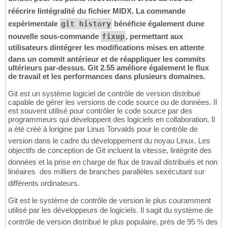
réécrire lintégralité du fichier MIDX. La commande
expérimentale
git history
bénéficie également dune
nouvelle sous-commande
fixup
, permettant aux
utilisateurs dintégrer les modifications mises en attente
dans un commit antérieur et de réappliquer les commits
ultérieurs par-dessus. Git 2.55 améliore également le flux
de travail et les performances dans plusieurs domaines.
Git est un système logiciel de contrôle de version distribué
capable de gérer les versions de code source ou de données. Il
est souvent utilisé pour contrôler le code source par des
programmeurs qui développent des logiciels en collaboration. Il
a été créé à lorigine par Linus Torvalds pour le contrôle de
version dans le cadre du développement du noyau Linux. Les
objectifs de conception de Git incluent la vitesse, lintégrité des
données et la prise en charge de flux de travail distribués et non
linéaires  des milliers de branches parallèles sexécutant sur
différents ordinateurs.
Git est le système de contrôle de version le plus couramment
utilisé par les développeurs de logiciels. Il sagit du système de
contrôle de version distribué le plus populaire, près de 95 % des