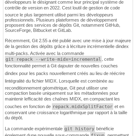
développeurs le désignant comme leur principal système de
contrôle de version en 2022. Cest loutil de gestion de code
source le plus largement utilisé parmi les développeurs
professionnels. Plusieurs plateformes de développement
proposent des services de dépôts Git, notamment GitHub,
SourceForge, Bitbucket et GitLab.
Récemment, Git 2.55 a été publié avec une mise à jour majeure
de la gestion des dépôts grâce à lécriture incrémentielle dindex
multi-packs. Activée avec la commande
git repack --write-midx=incremental
, cette
fonctionnalité permet à Git dajouter de nouvelles couches
dindex pour les packs nouvellement créés au lieu de réécrire
lintégralité du fichier MIDX. Lorsquelle est combinée au
reconditionnement géométrique, Git peut utiliser une
compaction basée uniquement sur les métadonnées pour
maintenir lefficacité des chaînes MIDX, en compactant les
couches en fonction de
repack.midxSplitFactor
et en
conservant une croissance logarithmique par rapport à la taille
du dépôt.
La commande expérimentale
git history
bénéficie
également dune nouvelle sous-commande
fixup
, permettant