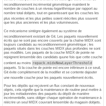
reconditionnement incrémental géométrique maintient le
nombre de couches à un niveau logarithmique par rapport au
nombre total dobjets, tout en garantissant que les couches les
plus récentes et les plus petites soient réécrites plus souvent
que les plus anciennes et les plus volumineuses.
Ce mécanisme sintègre également au système de
reconditionnement existant de Git. Les paquets nouvellement
écrits qui ne sont pas encore couverts par la chaîne MIDX sont
toujours candidats au reconditionnement géométrique ; les
paquets situés dans les couches MIDX plus profondes ne sont
pas modifiés. Les paquets de la couche MIDX de pointe ne
rejoignent lensemble des candidats quune fois que cette couche
contient au moins
repack.midxNewLayerThreshold
paquets. Si la couche de pointe est encore inférieure à ce seuil,
Git évite complètement de la modifier et se contente dajouter
une nouvelle couche pour les paquets nouvellement écrits.
Pour les dépôts qui reçoivent un flux constant de nouveaux
objets, cela signifie que la maintenance de routine peut mettre à
jour les métadonnées des paquets du dépôt de manière
incrémentielle, sans obliger chaque opération de maintenance à
réécrire un seul MIDX couvrant lensemble du magasin dobjets.