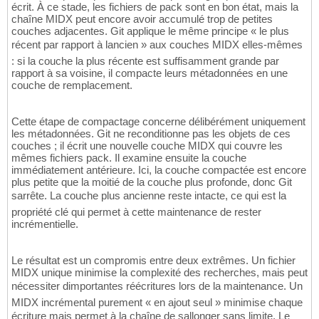
écrit. À ce stade, les fichiers de pack sont en bon état, mais la
chaîne MIDX peut encore avoir accumulé trop de petites
couches adjacentes. Git applique le même principe « le plus
récent par rapport à lancien » aux couches MIDX elles-mêmes
: si la couche la plus récente est suffisamment grande par
rapport à sa voisine, il compacte leurs métadonnées en une
couche de remplacement.
Cette étape de compactage concerne délibérément uniquement
les métadonnées. Git ne reconditionne pas les objets de ces
couches ; il écrit une nouvelle couche MIDX qui couvre les
mêmes fichiers pack. Il examine ensuite la couche
immédiatement antérieure. Ici, la couche compactée est encore
plus petite que la moitié de la couche plus profonde, donc Git
sarrête. La couche plus ancienne reste intacte, ce qui est la
propriété clé qui permet à cette maintenance de rester
incrémentielle.
Le résultat est un compromis entre deux extrêmes. Un fichier
MIDX unique minimise la complexité des recherches, mais peut
nécessiter dimportantes réécritures lors de la maintenance. Un
MIDX incrémental purement « en ajout seul » minimise chaque
écriture mais permet à la chaîne de sallonger sans limite. Le