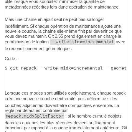
utile lorsque vous souhaitez minimiser la quantité de
métadonnées réécrites lors dune opération de maintenance.
Mais une chaîne en ajout seul ne peut pas sallonger
indéfiniment. Si chaque opération de maintenance ajoute une
nouvelle couche, la chaîne elle-même finit par devenir ce que
vous devez maintenir. Git 2.55 prend également en charge la
combinaison de loption
--write-midx=incremental
avec
le reconditionnement géométrique :
Code :
$ git repack --write-midx=incremental --geometri
Lorsque ces modes sont utilisés conjointement, chaque repack
crée une nouvelle couche dextrémité, puis détermine si les
couches adjacentes doivent être compactées ensemble. La
règle par défaut est contrôlée par
repack.midxSplitFactor
: si le nombre cumulé dobjets
dans les couches les plus récentes devient suffisamment
important par rapport à la couche immédiatement antérieure, Git