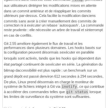
aux utilisateurs dintégrer les modifications mises en attente
dans un commit antérieur et de réappliquer les commits
ultérieurs par-dessus. Cela facilite la modification danciens
commits sans avoir à créer manuellement des commits de
correction ni à exécuter un rebase `autosquash`. La commande
reste prudente : elle nécessite un arbre de travail et sinterrompt
en cas de conflits.
Git 2.55 améliore également le flux de travail et les
performances dans plusieurs domaines. Les hooks basés sur
la configuration peuvent désormais sexécuter en parallèle
lorsquils sont activés, tandis que les hooks qui dépendent dun
état partagé continuent de sexécuter en série. La génération du
bitmap daccessibilité est plus rapide : un benchmark sur un
grand dépôt est passé denviron 612 secondes à 294 secondes.
De plus, Linux prend désormais en charge le moniteur de
système de fichiers intégré à Git via
inotify
, ce qui contribue
à accélérer des commandes telles que
git status
lorsque
les limites de surveillance du système sont suffisantes.