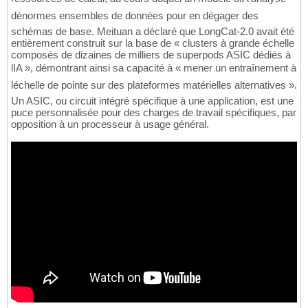
dénormes ensembles de données pour en dégager des
schémas de base. Meituan a déclaré que LongCat-2.0 avait été
entièrement construit sur la base de « clusters à grande échelle
composés de dizaines de milliers de superpods ASIC dédiés à
lIA », démontrant ainsi sa capacité à « mener un entraînement à
léchelle de pointe sur des plateformes matérielles alternatives ».
Un ASIC, ou circuit intégré spécifique à une application, est une
puce personnalisée pour des charges de travail spécifiques, par
opposition à un processeur à usage général.