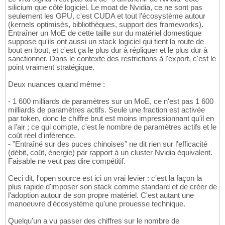
silicium que côté logiciel. Le moat de Nvidia, ce ne sont pas
seulement les GPU, c'est CUDA et tout l'écosystème autour
(kernels optimisés, bibliothèques, support des frameworks).
Entraîner un MoE de cette taille sur du matériel domestique
suppose qu'ils ont aussi un stack logiciel qui tient la route de
bout en bout, et c'est ça le plus dur à répliquer et le plus dur à
sanctionner. Dans le contexte des restrictions à l'export, c'est le
point vraiment stratégique.
Deux nuances quand même :
- 1 600 milliards de paramètres sur un MoE, ce n'est pas 1 600
milliards de paramètres actifs. Seule une fraction est activée
par token, donc le chiffre brut est moins impressionnant qu'il en
a l'air ; ce qui compte, c'est le nombre de paramètres actifs et le
coût réel d'inférence.
- "Entraîné sur des puces chinoises" ne dit rien sur l'efficacité
(débit, coût, énergie) par rapport à un cluster Nvidia équivalent.
Faisable ne veut pas dire compétitif.
Ceci dit, l'open source est ici un vrai levier : c'est la façon la
plus rapide d'imposer son stack comme standard et de créer de
l'adoption autour de son propre matériel. C'est autant une
manoeuvre d'écosystème qu'une prouesse technique.
Quelqu'un a vu passer des chiffres sur le nombre de