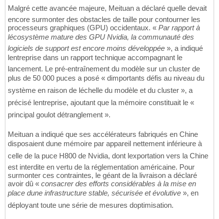
Malgré cette avancée majeure, Meituan a déclaré quelle devait
encore surmonter des obstacles de taille pour contourner les
processeurs graphiques (GPU) occidentaux. «
Par rapport à
lécosystème mature des GPU Nvidia, la communauté des
logiciels de support est encore moins développée
», a indiqué
lentreprise dans un rapport technique accompagnant le
lancement. Le pré-entraînement du modèle sur un cluster de
plus de 50 000 puces a posé « dimportants défis au niveau du
système en raison de léchelle du modèle et du cluster », a
précisé lentreprise, ajoutant que la mémoire constituait le «
principal goulot détranglement ».
Meituan a indiqué que ses accélérateurs fabriqués en Chine
disposaient dune mémoire par appareil nettement inférieure à
celle de la puce H800 de Nvidia, dont lexportation vers la Chine
est interdite en vertu de la réglementation américaine. Pour
surmonter ces contraintes, le géant de la livraison a déclaré
avoir dû «
consacrer des efforts considérables à la mise en
place dune infrastructure stable, sécurisée et évolutive
», en
déployant toute une série de mesures doptimisation.