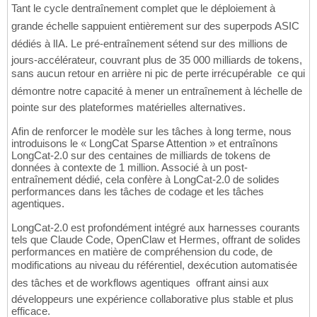
Tant le cycle dentraînement complet que le déploiement à
grande échelle sappuient entièrement sur des superpods ASIC
dédiés à lIA. Le pré-entraînement sétend sur des millions de
jours-accélérateur, couvrant plus de 35 000 milliards de tokens,
sans aucun retour en arrière ni pic de perte irrécupérable  ce qui
démontre notre capacité à mener un entraînement à léchelle de
pointe sur des plateformes matérielles alternatives.
Afin de renforcer le modèle sur les tâches à long terme, nous
introduisons le « LongCat Sparse Attention » et entraînons
LongCat-2.0 sur des centaines de milliards de tokens de
données à contexte de 1 million. Associé à un post-
entraînement dédié, cela confère à LongCat-2.0 de solides
performances dans les tâches de codage et les tâches
agentiques.
LongCat-2.0 est profondément intégré aux harnesses courants
tels que Claude Code, OpenClaw et Hermes, offrant de solides
performances en matière de compréhension du code, de
modifications au niveau du référentiel, dexécution automatisée
des tâches et de workflows agentiques  offrant ainsi aux
développeurs une expérience collaborative plus stable et plus
efficace.