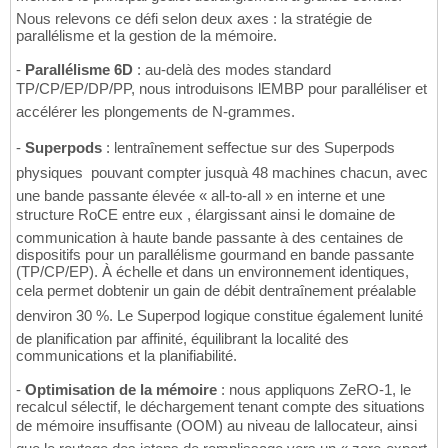
Nous relevons ce défi selon deux axes : la stratégie de
parallélisme et la gestion de la mémoire.
-
Parallélisme 6D
: au-delà des modes standard
TP/CP/EP/DP/PP, nous introduisons lEMBP pour paralléliser et
accélérer les plongements de N-grammes.
-
Superpods
: lentraînement seffectue sur des Superpods
physiques  pouvant compter jusquà 48 machines chacun, avec
une bande passante élevée « all-to-all » en interne et une
structure RoCE entre eux , élargissant ainsi le domaine de
communication à haute bande passante à des centaines de
dispositifs pour un parallélisme gourmand en bande passante
(TP/CP/EP). À échelle et dans un environnement identiques,
cela permet dobtenir un gain de débit dentraînement préalable
denviron 30 %. Le Superpod logique constitue également lunité
de planification par affinité, équilibrant la localité des
communications et la planifiabilité.
-
Optimisation de la mémoire
: nous appliquons ZeRO-1, le
recalcul sélectif, le déchargement tenant compte des situations
de mémoire insuffisante (OOM) au niveau de lallocateur, ainsi