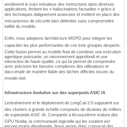
améliorent le suivi minutieux des instructions dans diverses
applications, limitent les « hallucinations factuelles » grâce à
des techniques dalignement avancées et mettent en place des
mécanismes de sécurité bien délimités sans compromettre
lutilité du modèle.
Enfin, nous adoptons larchitecture MOPD pour intégrer les
capacités les plus performantes de ces trois groupes dexperts.
Cette fusion permet au modèle final de combiner une exécution
agentique puissante, un raisonnement approfondi et une
interaction de haute qualité, ce qui lui permet de comprendre
avec précision les besoins complexes des utilisateurs et
daccomplir de manière fiable des tâches difficiles issues du
monde réel.
Infrastructure évolutive sur des superpods ASIC IA
Lentraînement et le déploiement de LongCat-2.0 sappuient sur
des clusters à grande échelle composés de dizaines de milliers
de superpods ASIC IA. Comparée à lécosystème mature des
GPU Nvidia, la communauté logicielle qui les soutient est
encore moins développée. Nous avons donc consacré des