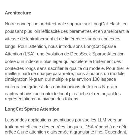
Architecture
Notre conception architecturale sappuie sur LongCat-Flash, en
poussant plus loin lefficacité des paramètres et en améliorant la
vitesse de lentraînement et de linférence sur des contextes
longs. Pour lattention, nous introduisons LongCat Sparse
Attention (LSA)  une évolution de DeepSeek Sparse Attention
dotée dun indexeur plus léger qui accélère le traitement des
contextes longs sans sacrifier la qualité du modèle. Pour tirer le
meilleur parti de chaque paramètre, nous ajoutons un module
dintégration N-gram qui multiplie par environ 100 lespace
dintégration grâce à des combinaisons de tokens N-gram,
capturant ainsi un contexte local plus riche et renforçant les
représentations au niveau des tokens.
LongCat Sparse Attention
Lessor des applications agentiques pousse les LLM vers un
traitement efficace des entrées longues. DSA répond à ce défi
grâce à une attention clairsemée à granularité fine. Cependant,