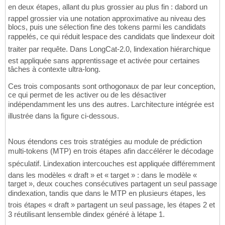
en deux étapes, allant du plus grossier au plus fin : dabord un
rappel grossier via une notation approximative au niveau des
blocs, puis une sélection fine des tokens parmi les candidats
rappelés, ce qui réduit lespace des candidats que lindexeur doit
traiter par requête. Dans LongCat-2.0, lindexation hiérarchique
est appliquée sans apprentissage et activée pour certaines
tâches à contexte ultra-long.
Ces trois composants sont orthogonaux de par leur conception,
ce qui permet de les activer ou de les désactiver
indépendamment les uns des autres. Larchitecture intégrée est
illustrée dans la figure ci-dessous.
Nous étendons ces trois stratégies au module de prédiction
multi-tokens (MTP) en trois étapes afin daccélérer le décodage
spéculatif. Lindexation intercouches est appliquée différemment
dans les modèles « draft » et « target » : dans le modèle «
target », deux couches consécutives partagent un seul passage
dindexation, tandis que dans le MTP en plusieurs étapes, les
trois étapes « draft » partagent un seul passage, les étapes 2 et
3 réutilisant lensemble dindex généré à létape 1.