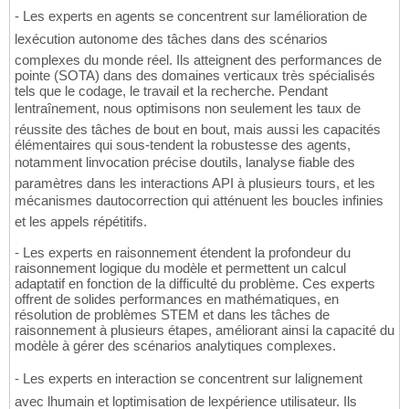
- Les experts en agents se concentrent sur lamélioration de
lexécution autonome des tâches dans des scénarios
complexes du monde réel. Ils atteignent des performances de
pointe (SOTA) dans des domaines verticaux très spécialisés
tels que le codage, le travail et la recherche. Pendant
lentraînement, nous optimisons non seulement les taux de
réussite des tâches de bout en bout, mais aussi les capacités
élémentaires qui sous-tendent la robustesse des agents,
notamment linvocation précise doutils, lanalyse fiable des
paramètres dans les interactions API à plusieurs tours, et les
mécanismes dautocorrection qui atténuent les boucles infinies
et les appels répétitifs.
- Les experts en raisonnement étendent la profondeur du
raisonnement logique du modèle et permettent un calcul
adaptatif en fonction de la difficulté du problème. Ces experts
offrent de solides performances en mathématiques, en
résolution de problèmes STEM et dans les tâches de
raisonnement à plusieurs étapes, améliorant ainsi la capacité du
modèle à gérer des scénarios analytiques complexes.
- Les experts en interaction se concentrent sur lalignement
avec lhumain et loptimisation de lexpérience utilisateur. Ils