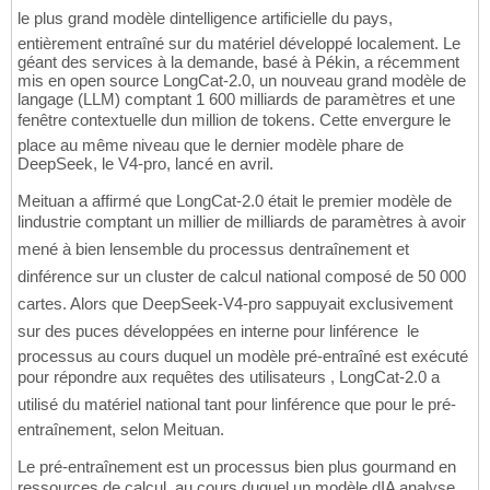
le plus grand modèle dintelligence artificielle du pays,
entièrement entraîné sur du matériel développé localement. Le
géant des services à la demande, basé à Pékin, a récemment
mis en open source LongCat-2.0, un nouveau grand modèle de
langage (LLM) comptant 1 600 milliards de paramètres et une
fenêtre contextuelle dun million de tokens. Cette envergure le
place au même niveau que le dernier modèle phare de
DeepSeek, le V4-pro, lancé en avril.
Meituan a affirmé que LongCat-2.0 était le premier modèle de
lindustrie comptant un millier de milliards de paramètres à avoir
mené à bien lensemble du processus dentraînement et
dinférence sur un cluster de calcul national composé de 50 000
cartes. Alors que DeepSeek-V4-pro sappuyait exclusivement
sur des puces développées en interne pour linférence  le
processus au cours duquel un modèle pré-entraîné est exécuté
pour répondre aux requêtes des utilisateurs , LongCat-2.0 a
utilisé du matériel national tant pour linférence que pour le pré-
entraînement, selon Meituan.
Le pré-entraînement est un processus bien plus gourmand en
ressources de calcul, au cours duquel un modèle dIA analyse