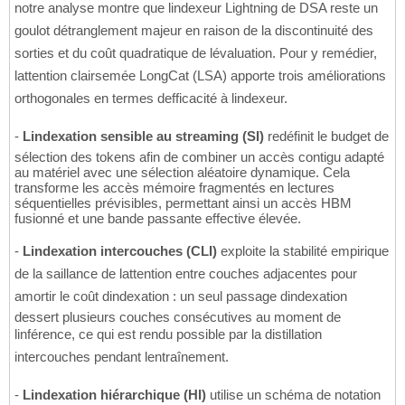
notre analyse montre que lindexeur Lightning de DSA reste un
goulot détranglement majeur en raison de la discontinuité des
sorties et du coût quadratique de lévaluation. Pour y remédier,
lattention clairsemée LongCat (LSA) apporte trois améliorations
orthogonales en termes defficacité à lindexeur.
-
Lindexation sensible au streaming (SI)
redéfinit le budget de
sélection des tokens afin de combiner un accès contigu adapté
au matériel avec une sélection aléatoire dynamique. Cela
transforme les accès mémoire fragmentés en lectures
séquentielles prévisibles, permettant ainsi un accès HBM
fusionné et une bande passante effective élevée.
-
Lindexation intercouches (CLI)
exploite la stabilité empirique
de la saillance de lattention entre couches adjacentes pour
amortir le coût dindexation : un seul passage dindexation
dessert plusieurs couches consécutives au moment de
linférence, ce qui est rendu possible par la distillation
intercouches pendant lentraînement.
-
Lindexation hiérarchique (HI)
utilise un schéma de notation