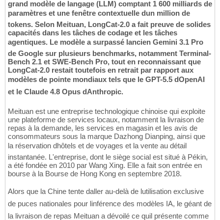
grand modèle de langage (LLM) comptant 1 600 milliards de
paramètres et une fenêtre contextuelle dun million de
tokens. Selon Meituan, LongCat-2.0 a fait preuve de solides
capacités dans les tâches de codage et les tâches
agentiques. Le modèle a surpassé lancien Gemini 3.1 Pro
de Google sur plusieurs benchmarks, notamment Terminal-
Bench 2.1 et SWE-Bench Pro, tout en reconnaissant que
LongCat-2.0 restait toutefois en retrait par rapport aux
modèles de pointe mondiaux tels que le GPT-5.5 dOpenAI
et le Claude 4.8 Opus dAnthropic.
Meituan est une entreprise technologique chinoise qui exploite
une plateforme de services locaux, notamment la livraison de
repas à la demande, les services en magasin et les avis de
consommateurs sous la marque Dazhong Dianping, ainsi que
la réservation dhôtels et de voyages et la vente au détail
instantanée. L'entreprise, dont le siège social est situé à Pékin,
a été fondée en 2010 par Wang Xing. Elle a fait son entrée en
bourse à la Bourse de Hong Kong en septembre 2018.
Alors que la Chine tente daller au-delà de lutilisation exclusive
de puces nationales pour linférence des modèles IA, le géant de
la livraison de repas Meituan a dévoilé ce quil présente comme