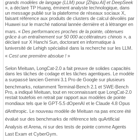
grands modèles de langage (LLM) pour [Zhipu AI] et DeepSeek
», a déclaré TP Huang, éminent analyste technologique, dans
un message publié sur la plateforme de réseaux sociaux X,
faisant référence aux produits de clusters de calcul dévoilés par
Huawei sur le marché national lannée dernière et à létranger en
mars. «
Des performances proches de la pointe, obtenues
grâce à un entraînement sur 50 000 accélérateurs chinois
», a
déclaré sur X Hanchi Sun, doctorant en informatique à
luniversité de Lehigh spécialisé dans la recherche sur les LLM.
«
Cest une première absolue !
»
Selon Meituan, LongCat-2.0 a fait preuve de solides capacités
dans les tâches de codage et les tâches agentiques. Le modèle
a surpassé lancien Gemini 3.1 Pro de Google sur plusieurs
benchmarks, notamment Terminal-Bench 2.1 et SWE-Bench
Pro, a indiqué Meituan, tout en reconnaissant que LongCat-2.0
restait toutefois en retrait par rapport aux modèles de pointe
mondiaux tels que le GPT-5.5 dOpenAI et le Claude 4.8 Opus
dAnthropic. Le nouveau modèle de Meituan na pas encore été
évalué sur des benchmarks de référence tels quArtificial
Analysis et Arena, ni sur des tests de pointe comme Agents
Last Exam et CyberGym.