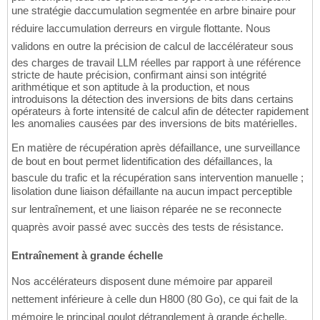
une stratégie daccumulation segmentée en arbre binaire pour
réduire laccumulation derreurs en virgule flottante. Nous
validons en outre la précision de calcul de laccélérateur sous
des charges de travail LLM réelles par rapport à une référence
stricte de haute précision, confirmant ainsi son intégrité
arithmétique et son aptitude à la production, et nous
introduisons la détection des inversions de bits dans certains
opérateurs à forte intensité de calcul afin de détecter rapidement
les anomalies causées par des inversions de bits matérielles.
En matière de récupération après défaillance, une surveillance
de bout en bout permet lidentification des défaillances, la
bascule du trafic et la récupération sans intervention manuelle ;
lisolation dune liaison défaillante na aucun impact perceptible
sur lentraînement, et une liaison réparée ne se reconnecte
quaprès avoir passé avec succès des tests de résistance.
Entraînement à grande échelle
Nos accélérateurs disposent dune mémoire par appareil
nettement inférieure à celle dun H800 (80 Go), ce qui fait de la
mémoire le principal goulot détranglement à grande échelle.