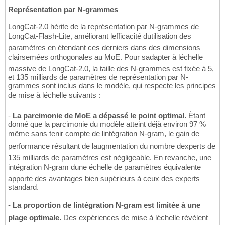
Représentation par N-grammes
LongCat-2.0 hérite de la représentation par N-grammes de
LongCat-Flash-Lite, améliorant lefficacité dutilisation des
paramètres en étendant ces derniers dans des dimensions
clairsemées orthogonales au MoE. Pour sadapter à léchelle
massive de LongCat-2.0, la taille des N-grammes est fixée à 5,
et 135 milliards de paramètres de représentation par N-
grammes sont inclus dans le modèle, qui respecte les principes
de mise à léchelle suivants :
-
La parcimonie de MoE a dépassé le point optimal.
Étant
donné que la parcimonie du modèle atteint déjà environ 97 %
même sans tenir compte de lintégration N-gram, le gain de
performance résultant de laugmentation du nombre dexperts de
135 milliards de paramètres est négligeable. En revanche, une
intégration N-gram dune échelle de paramètres équivalente
apporte des avantages bien supérieurs à ceux des experts
standard.
-
La proportion de lintégration N-gram est limitée à une
plage optimale.
Des expériences de mise à léchelle révèlent