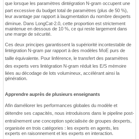
que lorsque les paramètres dintégration N-gram occupent une
part excessive du budget total de paramètres (plus de 50 %),
leur avantage par rapport à laugmentation du nombre dexperts
diminue. Dans LongCat-2.0, cette proportion est strictement
maintenue en dessous de 10 %, ce qui reste largement dans
une marge de sécurité.
Ces deux principes garantissent la supériorité incontestable de
lintégration N-gram par rapport à des modèles MoE purs de
taille équivalente. Pour linférence, le transfert des paramètres
des experts vers lintégration N-gram réduit les E/S mémoire
liées au décodage de lots volumineux, accélérant ainsi la
génération.
Apprendre auprès de plusieurs enseignants
Afin daméliorer les performances globales du modèle et
détendre ses capacités, nous introduisons dans le pipeline post-
entraînement une conception spécialisée de groupes dexperts,
organisée en trois catégories : les experts en agents, les
experts en raisonnement et les experts en interaction.