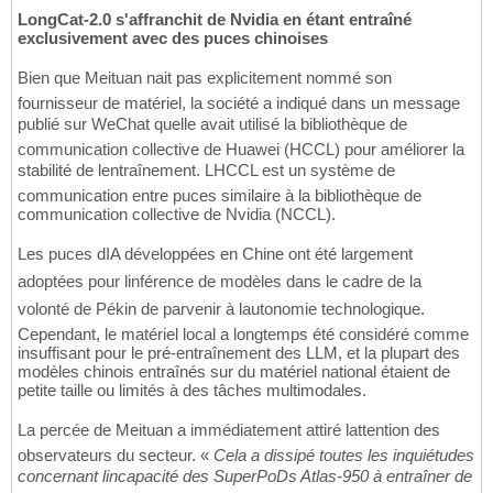
LongCat-2.0 s'affranchit de Nvidia en étant entraîné
exclusivement avec des puces chinoises
Bien que Meituan nait pas explicitement nommé son
fournisseur de matériel, la société a indiqué dans un message
publié sur WeChat quelle avait utilisé la bibliothèque de
communication collective de Huawei (HCCL) pour améliorer la
stabilité de lentraînement. LHCCL est un système de
communication entre puces similaire à la bibliothèque de
communication collective de Nvidia (NCCL).
Les puces dIA développées en Chine ont été largement
adoptées pour linférence de modèles dans le cadre de la
volonté de Pékin de parvenir à lautonomie technologique.
Cependant, le matériel local a longtemps été considéré comme
insuffisant pour le pré-entraînement des LLM, et la plupart des
modèles chinois entraînés sur du matériel national étaient de
petite taille ou limités à des tâches multimodales.
La percée de Meituan a immédiatement attiré lattention des
observateurs du secteur. «
Cela a dissipé toutes les inquiétudes
concernant lincapacité des SuperPoDs Atlas-950 à entraîner de