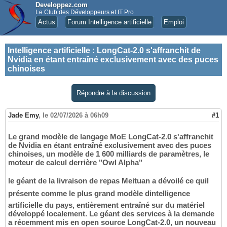
Developpez.com
Le Club des Développeurs et IT Pro
Actus
Forum Intelligence artificielle
Emploi
Intelligence artificielle
:
LongCat-2.0 s'affranchit de
Nvidia en étant entraîné exclusivement avec des puces
chinoises
Répondre à la discussion
Jade Emy
,
le 02/07/2026 à 06h09
#1
Le grand modèle de langage MoE LongCat-2.0 s'affranchit
de Nvidia en étant entraîné exclusivement avec des puces
chinoises, un modèle de 1 600 milliards de paramètres, le
moteur de calcul derrière "Owl Alpha"
le géant de la livraison de repas Meituan a dévoilé ce quil
présente comme le plus grand modèle dintelligence
artificielle du pays, entièrement entraîné sur du matériel
développé localement. Le géant des services à la demande
a récemment mis en open source LongCat-2.0, un nouveau