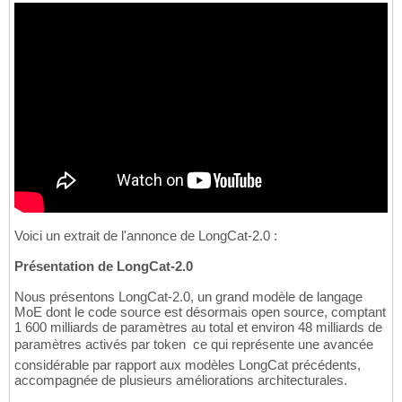
Voici un extrait de l'annonce de LongCat-2.0 :
Présentation de LongCat-2.0
Nous présentons LongCat-2.0, un grand modèle de langage
MoE dont le code source est désormais open source, comptant
1 600 milliards de paramètres au total et environ 48 milliards de
paramètres activés par token  ce qui représente une avancée
considérable par rapport aux modèles LongCat précédents,
accompagnée de plusieurs améliorations architecturales.