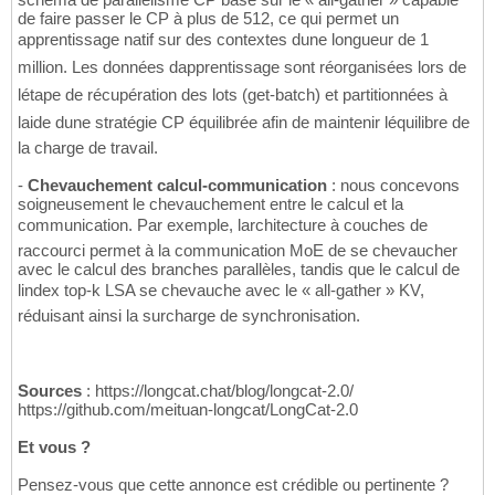
de faire passer le CP à plus de 512, ce qui permet un
apprentissage natif sur des contextes dune longueur de 1
million. Les données dapprentissage sont réorganisées lors de
létape de récupération des lots (get-batch) et partitionnées à
laide dune stratégie CP équilibrée afin de maintenir léquilibre de
la charge de travail.
-
Chevauchement calcul-communication
: nous concevons
soigneusement le chevauchement entre le calcul et la
communication. Par exemple, larchitecture à couches de
raccourci permet à la communication MoE de se chevaucher
avec le calcul des branches parallèles, tandis que le calcul de
lindex top-k LSA se chevauche avec le « all-gather » KV,
réduisant ainsi la surcharge de synchronisation.
Sources
: https://longcat.chat/blog/longcat-2.0/
https://github.com/meituan-longcat/LongCat-2.0
Et vous ?
Pensez-vous que cette annonce est crédible ou pertinente ?