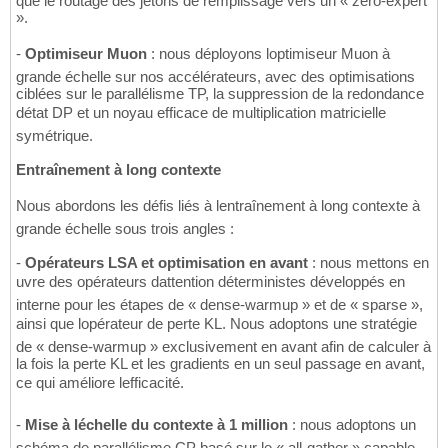
que le routage des jetons de remplissage vers un « zero-expert
».
-
Optimiseur Muon
: nous déployons loptimiseur Muon à
grande échelle sur nos accélérateurs, avec des optimisations
ciblées sur le parallélisme TP, la suppression de la redondance
détat DP et un noyau efficace de multiplication matricielle
symétrique.
Entraînement à long contexte
Nous abordons les défis liés à lentraînement à long contexte à
grande échelle sous trois angles :
-
Opérateurs LSA et optimisation en avant
: nous mettons en
uvre des opérateurs dattention déterministes développés en
interne pour les étapes de « dense-warmup » et de « sparse »,
ainsi que lopérateur de perte KL. Nous adoptons une stratégie
de « dense-warmup » exclusivement en avant afin de calculer à
la fois la perte KL et les gradients en un seul passage en avant,
ce qui améliore lefficacité.
-
Mise à léchelle du contexte à 1 million
: nous adoptons un
schéma de parallélisme CP basé sur le « all-gather » capable