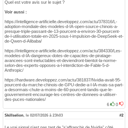
Quel est votre avis sur le sujet ?
Voir aussi :
https://intelligence-artificielle.developpez.com/actu/378316/L-
adoption-mondiale-des-modeles-d-IA-open-source-chinois-a-
presque-triple-passant-de-13-pourcent-a-environ-30-pourcent-
de-l-utilisation-totale-en-2025-sous-l-impulsion-de-DeepSeek-et-
de-Qwen-d-Alibaba/
https://intelligence-artificielle.developpez.com/actu/384330/Les-
modeles-d-IA-dangereux-dotes-de-capacites-de-piratage-
avancees-sont-ineluctables-et-deviendront-bientot-la-norme-
selon-des-experts-opposes-a-l-interdiction-de-Fable-5-d-
Anthropic/
https://hardware.developpez.com/actu/381837/Nvidia-avait-95-
pourcent-du-marche-chinois-de-GPU-dedie-a-l-IA-mais-sa-part-
a-desormais-chute-a-moins-de-60-pourcent-tandis-que-le-
gouvernement-encourage-les-centres-de-donnees-a-utiliser-
des-puces-nationales/
6
0
Skillselion
,
le 02/07/2026 à 23h03
#2
Le vrai signal n'est pas tant de "s'affranchir de Nvidia" côté