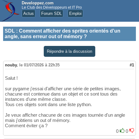
Developpez.com
Le Club des Développeurs et IT Pro
Actus
Forum SDL
Emploi
SDL
:
Comment afficher des sprites orientés d'un
angle, sans erreur out of mémory ?
Répondre à la discussion
nouby
,
le 01/07/2026 à 22h35
#1
Salut !
sur pygame j'essai d'afficher une série de petites images,
chacune est contenue dans un objet et ce sont tous des
instances d'une même classe.
Tous ces objets sont dans une liste python.
Je veux afficher chacune de ces images tournée d'un angle
mais j'obtiens un out of mémory.
Comment éviter ça ?
0
0