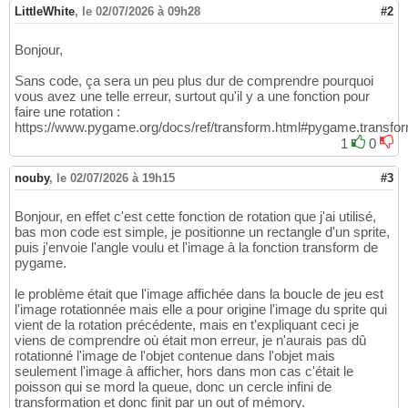
LittleWhite
,
le 02/07/2026 à 09h28
#2
Bonjour,
Sans code, ça sera un peu plus dur de comprendre pourquoi
vous avez une telle erreur, surtout qu'il y a une fonction pour
faire une rotation :
https://www.pygame.org/docs/ref/transform.html#pygame.transfor
1
0
nouby
,
le 02/07/2026 à 19h15
#3
Bonjour, en effet c'est cette fonction de rotation que j'ai utilisé,
bas mon code est simple, je positionne un rectangle d'un sprite,
puis j'envoie l'angle voulu et l'image à la fonction transform de
pygame.
le problème était que l'image affichée dans la boucle de jeu est
l'image rotationnée mais elle a pour origine l'image du sprite qui
vient de la rotation précédente, mais en t'expliquant ceci je
viens de comprendre où était mon erreur, je n'aurais pas dû
rotationné l'image de l'objet contenue dans l'objet mais
seulement l'image à afficher, hors dans mon cas c'était le
poisson qui se mord la queue, donc un cercle infini de
transformation et donc finit par un out of mémory.