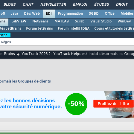
BLOGS
CHAT
NEWSLETTER
EMPLOI
ÉTUDES
DROIT
oft
Java
Dév. Web
EDI
Programmation
SGBD
Office
Mobiles
ains
LabVIEW
NetBeans
MATLAB
Scilab
Visual Studio
WinDev
ités JetBrains
Forum JetBrains
Forum IntelliJ IDEA
Cours et tutoriels JetBr
ent !
Règles
JetBrains
YouTrack 2026.2 : YouTrack Helpdesk inclut désormais les Group
ormais les Groupes de clients