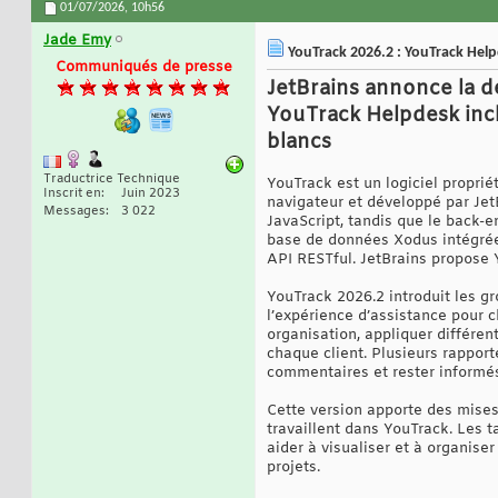
01/07/2026,
10h56
Jade Emy
YouTrack 2026.2 : YouTrack Help
Communiqués de presse
JetBrains annonce la d
YouTrack Helpdesk incl
blancs
Traductrice Technique
YouTrack est un logiciel proprié
Inscrit en
Juin 2023
navigateur et développé par Jet
Messages
3 022
JavaScript, tandis que le back-e
base de données Xodus intégrée 
API RESTful. JetBrains propose Y
YouTrack 2026.2 introduit les g
l’expérience d’assistance pour c
organisation, appliquer différen
chaque client. Plusieurs rapport
commentaires et rester informé
Cette version apporte des mises
travaillent dans YouTrack. Les
aider à visualiser et à organise
projets.