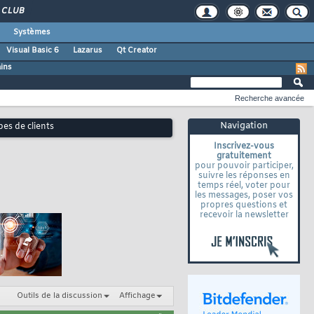
CLUB
Systèmes
Visual Basic 6
Lazarus
Qt Creator
ains
Recherche avancée
Navigation
es de clients
Inscrivez-vous
gratuitement
pour pouvoir participer,
suivre les réponses en
temps réel, voter pour
les messages, poser vos
propres questions et
recevoir la newsletter
Outils de la discussion
Affichage