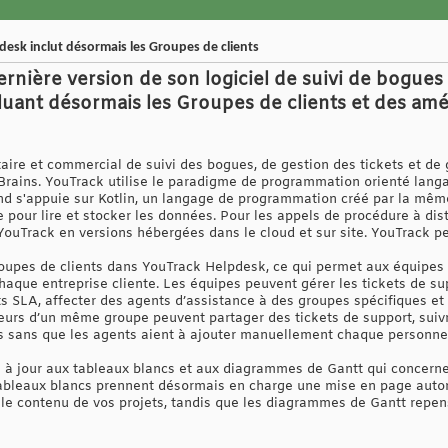
desk inclut désormais les Groupes de clients
ernière version de son logiciel de suivi de bogues
uant désormais les Groupes de clients et des amé
taire et commercial de suivi des bogues, de gestion des tickets et de 
Brains. YouTrack utilise le paradigme de programmation orienté langag
nd s'appuie sur Kotlin, un langage de programmation créé par la même s
pour lire et stocker les données. Pour les appels de procédure à di
ouTrack en versions hébergées dans le cloud et sur site. YouTrack peu
roupes de clients dans YouTrack Helpdesk, ce qui permet aux équipes
haque entreprise cliente. Les équipes peuvent gérer les tickets de su
ts SLA, affecter des agents d’assistance à des groupes spécifiques et
eurs d’un même groupe peuvent partager des tickets de support, suivre
s sans que les agents aient à ajouter manuellement chaque personne
 à jour aux tableaux blancs et aux diagrammes de Gantt qui concerne
 tableaux blancs prennent désormais en charge une mise en page auto
r le contenu de vos projets, tandis que les diagrammes de Gantt repensé