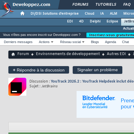
FORUMS
TUTORIELS
FAQ
DI/DSI Solutions d'entreprise
Cloud
IA
ALM
Micros
EDI
4D
Delphi
Eclipse
JetBr
Actual
Vous n'êtes pas encore inscrit sur Developpez.com ?
Inscrivez-vous gratuitem
Derniers messages
Actions
Réseau social
Blogs
Agenda
Chat
Forum
Environnements de développement
Autres EDI
+
Signaler un problème
Répondre à la discussion
Discussion :
YouTrack 2026.2 : YouTrack Helpdesk inclut dés
Sujet :
JetBrains