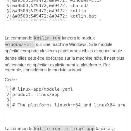
&#9500;&#9472;&#9472; windows-cli/

4
&#9500;&#9472;&#9472; shared/

5
&#9500;&#9472;&#9472; kotlin

6
&#9500;&#9472;&#9472; kotlin.bat

7
&#9492;&#9472;&#9472; project.yaml
8
La commande
kotlin run
lancera le module
windows-cli
sur une machine Windows. Si le module
spécifié comporte plusieurs plateformes cibles et quune seule
dentre elles peut être exécutée sur la machine hôte, il nest plus
nécessaire de spécifier explicitement la plateforme. Par
exemple, considérons le module suivant :
Code :
# linux-app/module.yaml

1
product: linux/app

2
3
# The platforms linuxArm64 and linuxX64 are b
4
La commande
kotlin run -m linux-app
lancera la