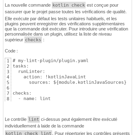
La nouvelle commande
kotlin check
est conçue pour
sassurer que le projet passe toutes les vérifications de qualité.
Elle exécute par défaut les tests unitaires habituels, et les
plugins peuvent enregistrer des vérifications supplémentaires
que la commande doit exécuter. Pour introduire une vérification
personnalisée dans un plugin, utilisez la liste de niveau
supérieur
checks
:
Code :
# my-lint-plugin/plugin.yaml

1
tasks:

2
  runLinter:

3
    action: !kotlinJavaLint

4
      sources: ${module.kotlinJavaSources}

5
6
checks:

7
  - name: lint

8
    performedBy: runLinter
9
Le contrôle
lint
ci-dessus peut également être exécuté
individuellement à laide de la commande
kotlin check lint
. Pour répertorier les contrôles présents