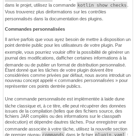
dans le projet, utilisez la commande
kotlin show checks
.
Vous trouverez plus dinformations sur les contrôles
personnalisés dans la documentation des plugins.
Commandes personnalisées
Il arrive parfois que vous ayez besoin de mettre à disposition un
point dentrée public pour les utilisateurs de votre plugin. Par
exemple, vous pourriez vouloir offrir la possibilité de générer un
journal des modifications, dafficher certaines informations à la
demande ou de publier un format de distribution personnalisé.
Étant donné que les tâches de votre plugin doivent être
considérées comme privées par défaut, nous avons introduit un
nouveau concept appelé «
commandes personnalisées
» pour
représenter ces points dentrée publics.
Une commande personnalisée est implémentée à laide dune
tâche classique et, à ce titre, elle peut récupérer des données
issues de la compilation (telles que des fichiers source, des
fichiers JAR compilés ou des informations sur le classpath
dexécution) et dépendre dautres tâches. Pour enregistrer une
commande associée à votre tâche, utilisez la nouvelle section
de premier niveau
commands
dans le fichier
plugin.yaml
: