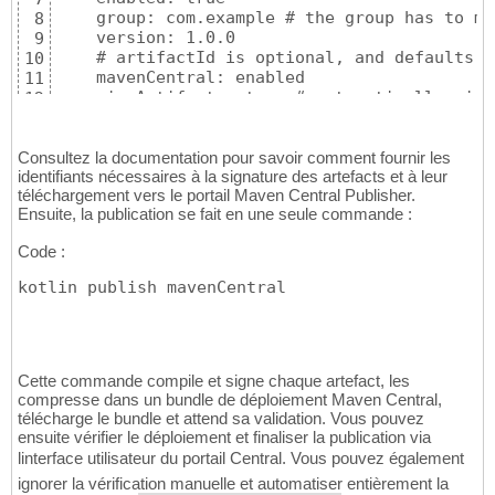
    group: com.example # the group has to ma
8
    version: 1.0.0

9
    # artifactId is optional, and defaults t
10
    mavenCentral: enabled

11
    signArtifacts: true # automatically sign
12
    publishSources: true

13
    pom:

14
      url: https://example.com

Consultez la documentation pour savoir comment fournir les
15
identifiants nécessaires à la signature des artefacts et à leur
      scm: https://github.com/my-org/example
16
téléchargement vers le portail Maven Central Publisher.
      developers:

17
Ensuite, la publication se fait en une seule commande :
        - name: John Doe

18
      licenses:

19
Code :
        - name: MIT

20
          url: https://opensource.org/licens
21
kotlin publish mavenCentral
Cette commande compile et signe chaque artefact, les
compresse dans un bundle de déploiement Maven Central,
télécharge le bundle et attend sa validation. Vous pouvez
ensuite vérifier le déploiement et finaliser la publication via
linterface utilisateur du portail Central. Vous pouvez également
ignorer la vérification manuelle et automatiser entièrement la