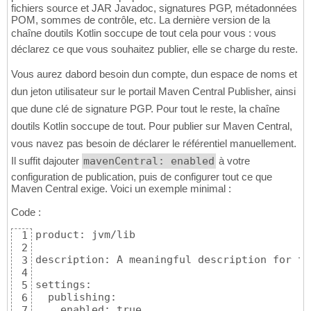
fichiers source et JAR Javadoc, signatures PGP, métadonnées
POM, sommes de contrôle, etc. La dernière version de la
chaîne doutils Kotlin soccupe de tout cela pour vous : vous
déclarez ce que vous souhaitez publier, elle se charge du reste.
Vous aurez dabord besoin dun compte, dun espace de noms et
dun jeton utilisateur sur le portail Maven Central Publisher, ainsi
que dune clé de signature PGP. Pour tout le reste, la chaîne
doutils Kotlin soccupe de tout. Pour publier sur Maven Central,
vous navez pas besoin de déclarer le référentiel manuellement.
Il suffit dajouter
mavenCentral: enabled
à votre
configuration de publication, puis de configurer tout ce que
Maven Central exige. Voici un exemple minimal :
Code :
product: jvm/lib

1
2
description: A meaningful description for th
3
4
settings:

5
  publishing:

6
    enabled: true

7