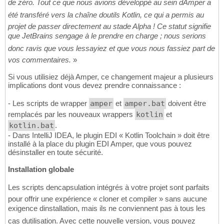
de zéro. Tout ce que nous avions développé au sein dAmper a
été transféré vers la chaîne doutils Kotlin, ce qui a permis au
projet de passer directement au stade Alpha ! Ce statut signifie
que JetBrains sengage à le prendre en charge ; nous serions
donc ravis que vous lessayiez et que vous nous fassiez part de
vos commentaires.
»
Si vous utilisiez déjà Amper, ce changement majeur a plusieurs
implications dont vous devez prendre connaissance :
- Les scripts de wrapper
amper
et
amper.bat
doivent être
remplacés par les nouveaux wrappers
kotlin
et
kotlin.bat
.
- Dans IntelliJ IDEA, le plugin EDI « Kotlin Toolchain » doit être
installé à la place du plugin EDI Amper, que vous pouvez
désinstaller en toute sécurité.
Installation globale
Les scripts dencapsulation intégrés à votre projet sont parfaits
pour offrir une expérience « cloner et compiler » sans aucune
exigence dinstallation, mais ils ne conviennent pas à tous les
cas dutilisation. Avec cette nouvelle version, vous pouvez