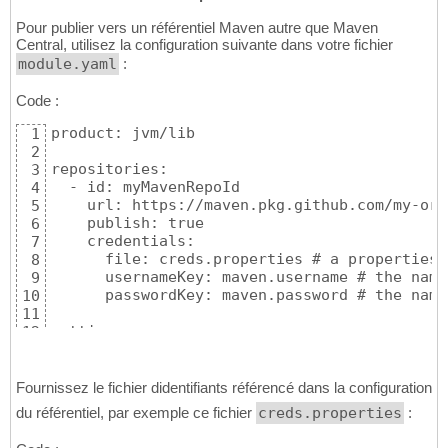
Pour publier vers un référentiel Maven autre que Maven
Central, utilisez la configuration suivante dans votre fichier
module.yaml
:
Code :
product: jvm/lib

1
2
repositories:

3
  - id: myMavenRepoId

4
    url: https://maven.pkg.github.com/my-org
5
    publish: true

6
    credentials:

7
      file: creds.properties # a properties 
8
      usernameKey: maven.username # the name
9
      passwordKey: maven.password # the name
10
11
settings:

12
 publishing:

13
   enabled: true

14
   group: com.example

15
Fournissez le fichier didentifiants référencé dans la configuration
   artifactId: greeter # optional, defaults 
16
du référentiel, par exemple ce fichier
creds.properties
:
   version: 1.0.0
17