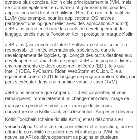
syntaxe plus concise. Kotlin cible principalement la JVM, mais
se compile également en JavaScript (par exemple, pour les
applications web front-end utilisant React) ou en code natif via
LLVM (par exemple, pour les applications iOS natives
partageant une logique métier avec des applications Android).
JetBrains prend en charge les coûts de développement du
langage, tandis que la Fondation Kotlin protège la marque Kotlin.
JetBrains (anciennement IntelliJ Software) est une société à
responsabilité limitée internationale spécialisée dans le
développement de logiciels, qui conçoit des outils destinés aux
développeurs et aux chefs de projet. JetBrains propose divers
environnements de développement intégrés (EDI), tels que
IntelliJ IDEA, PyCharm, Rider, WebStorm et CLion. Elle a
également créé en 2011 le langage de programmation Kotlin, qui
peut s'exécuter dans une machine virtuelle Java (JVM).
JetBrains annonce que Amper 0.11.0 est disponible, et vous
remarquerez immédiatement un changement dans limage de
marque du produit. Si vous avez manqué le discours
douverture de la KotlinConf, voici lessentiel : Amper est devenu
Kotlin Toolchain (chaîne doutils Kotlin) et est désormais en
version Alpha ! Cette version concrétise cette transition, tout en
offrant la possibilité de publier des bibliothèques JVM, de
nouvelles API de développement de plugins et plusieurs