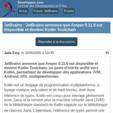
Developpez.com
Le Club des Développeurs et IT Pro
Actus
Forum JetBrains
Emploi
JetBrains
:
JetBrains annonce que Amper 0.11.0 est
disponible et devient Kotlin Toolchain
Répondre à la discussion
Jade Emy
,
le 30/06/2026 à 11h39
#1
JetBrains annonce que Amper 0.11.0 est disponible et
devient Kotlin Toolchain, un point d'entrée unifié vers
Kotlin, permettant de développer des applications JVM,
Android, iOS, multiplateformes
Kotlin est un langage de programmation multiplateforme, à
typage statique, polyvalent et de haut niveau, doté dune
inférence de types. Kotlin est conçu pour interagir pleinement
avec Java, et la version pour la machine virtuelle Java (JVM)
de la bibliothèque standard de Kotlin sappuie sur la bibliothèque
de classes Java. Cependant, l'inférence de types permet une