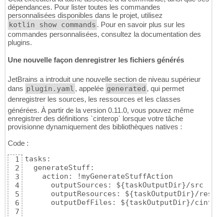
dépendances. Pour lister toutes les commandes
personnalisées disponibles dans le projet, utilisez
kotlin show commands
. Pour en savoir plus sur les
commandes personnalisées, consultez la documentation des
plugins.
Une nouvelle façon denregistrer les fichiers générés
JetBrains a introduit une nouvelle section de niveau supérieur
dans
plugin.yaml
, appelée
generated
, qui permet
denregistrer les sources, les ressources et les classes
générées. À partir de la version 0.11.0, vous pouvez même
enregistrer des définitions `cinterop` lorsque votre tâche
provisionne dynamiquement des bibliothèques natives :
Code :
tasks:

1
  generateStuff:

2
    action: !myGenerateStuffAction

3
      outputSources: ${taskOutputDir}/src

4
      outputResources: ${taskOutputDir}/res

5
      outputDefFiles: ${taskOutputDir}/cinter
6
7