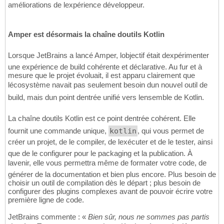
améliorations de lexpérience développeur.
Amper est désormais la chaîne doutils Kotlin
Lorsque JetBrains a lancé Amper, lobjectif était dexpérimenter
une expérience de build cohérente et déclarative. Au fur et à
mesure que le projet évoluait, il est apparu clairement que
lécosystème navait pas seulement besoin dun nouvel outil de
build, mais dun point dentrée unifié vers lensemble de Kotlin.
La chaîne doutils Kotlin est ce point dentrée cohérent. Elle
fournit une commande unique,
kotlin
, qui vous permet de
créer un projet, de le compiler, de lexécuter et de le tester, ainsi
que de le configurer pour le packaging et la publication. À
lavenir, elle vous permettra même de formater votre code, de
générer de la documentation et bien plus encore. Plus besoin de
choisir un outil de compilation dès le départ ; plus besoin de
configurer des plugins complexes avant de pouvoir écrire votre
première ligne de code.
JetBrains commente : «
Bien sûr, nous ne sommes pas partis