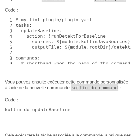
Code :
# my-lint-plugin/plugin.yaml

1
tasks:

2
  updateBaseline:

3
    action: !runDetektForBaseline

4
      sources: ${module.kotlinJavaSources}

5
      outputFile: ${module.rootDir}/detekt/b
6
7
commands:

8
  # shorthand when the name of the command m
9
  - updateBaseline
10
Vous pouvez ensuite exécuter cette commande personnalisée
à laide de la nouvelle commande
kotlin do command
:
Code :
kotlin do updateBaseline
Cela exécutera la tâche associée à la commande, ainsi que ses