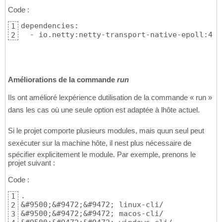
Code :
dependencies:

1
  - io.netty:netty-transport-native-epoll:4.2
2
Améliorations de la commande
run
Ils ont amélioré lexpérience dutilisation de la commande « run »
dans les cas où une seule option est adaptée à lhôte actuel.
Si le projet comporte plusieurs modules, mais quun seul peut
sexécuter sur la machine hôte, il nest plus nécessaire de
spécifier explicitement le module. Par exemple, prenons le
projet suivant :
Code :
.

1
&#9500;&#9472;&#9472; linux-cli/

2
&#9500;&#9472;&#9472; macos-cli/

3