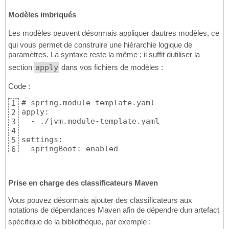
Modèles imbriqués
Les modèles peuvent désormais appliquer dautres modèles, ce
qui vous permet de construire une hiérarchie logique de
paramètres. La syntaxe reste la même ; il suffit dutiliser la
section
apply
dans vos fichiers de modèles :
Code :
# spring.module-template.yaml

1
apply:

2
  - ./jvm.module-template.yaml

3
4
settings:

5
  springBoot: enabled
6
Prise en charge des classificateurs Maven
Vous pouvez désormais ajouter des classificateurs aux
notations de dépendances Maven afin de dépendre dun artefact
spécifique de la bibliothèque, par exemple :