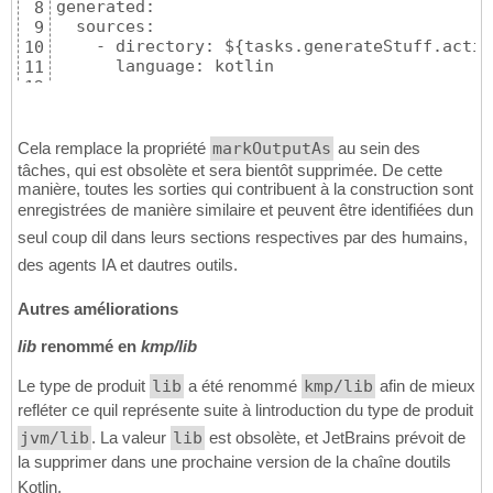
generated:

8
  sources:

9
    - directory: ${tasks.generateStuff.actio
10
      language: kotlin

11
  resources:

12
    - directory: ${tasks.generateStuff.actio
13
  cinteropDefinitions:

14
    - directory: ${tasks.generateStuff.actio
15
Cela remplace la propriété
markOutputAs
au sein des
tâches, qui est obsolète et sera bientôt supprimée. De cette
manière, toutes les sorties qui contribuent à la construction sont
enregistrées de manière similaire et peuvent être identifiées dun
seul coup dil dans leurs sections respectives par des humains,
des agents IA et dautres outils.
Autres améliorations
lib
renommé en
kmp/lib
Le type de produit
lib
a été renommé
kmp/lib
afin de mieux
refléter ce quil représente suite à lintroduction du type de produit
jvm/lib
. La valeur
lib
est obsolète, et JetBrains prévoit de
la supprimer dans une prochaine version de la chaîne doutils
Kotlin.