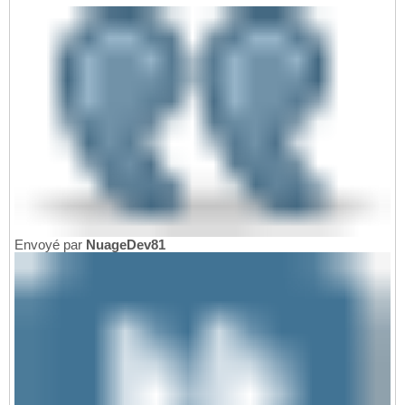
Envoyé par
NuageDev81