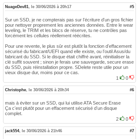
NuageDev81
,
le 30/06/2026 à 20h17
#5
Sur un SSD, je ne compterais pas sur l'écriture d'un gros fichier
pour nettoyer proprement les anciennes données. Entre le wear
leveling, le TRIM et les blocs de réserve, tu ne contrôles pas
forcément les cellules réellement réécrites.
Pour une revente, le plus sûr est plutôt la fonction d'effacement
sécurisé du fabricant/UEFI quand elle existe, ou l'outil Asus/du
fabricant du SSD. Si le disque était chiffré avant, réinitialiser la
clé suffit souvent ; sinon je ferais une sauvegarde, secure erase
du SSD, puis réinstallation propre. SDelete reste utile pour un
vieux disque dur, moins pour ce cas.
1
0
Christophe
,
le 30/06/2026 à 20h34
#6
mais à éviter sur un SSD, qui lui utilise ATA Secure Erase
Ça c'est plutôt pour un effacement sécurisé d'un disque
complet.
2
0
jack554
,
le 30/06/2026 à 21h46
#7