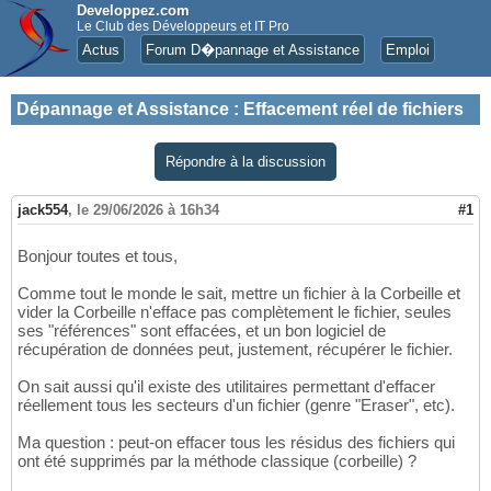
Developpez.com
Le Club des Développeurs et IT Pro
Actus
Forum D�pannage et Assistance
Emploi
Dépannage et Assistance
:
Effacement réel de fichiers
Répondre à la discussion
jack554
,
le 29/06/2026 à 16h34
#1
Bonjour toutes et tous,
Comme tout le monde le sait, mettre un fichier à la Corbeille et
vider la Corbeille n'efface pas complètement le fichier, seules
ses "références" sont effacées, et un bon logiciel de
récupération de données peut, justement, récupérer le fichier.
On sait aussi qu'il existe des utilitaires permettant d'effacer
réellement tous les secteurs d'un fichier (genre "Eraser", etc).
Ma question : peut-on effacer tous les résidus des fichiers qui
ont été supprimés par la méthode classique (corbeille) ?