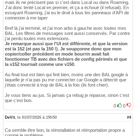
mais ils ne précisent pas si c'est dans Local ou dans Roaming.
J'ai donc tenté Local en premier, et ça a échoué (il refusait). En
essayant Roaming, j'ai eu le droit à tous les panneaux d'API de
connexion à me taper
Bref là j'ai terminé, et j'ai mon arbo à gauche avec toutes mes
BAL. Les filtres de messages sont aussi conservés. Par contre
j'ai perdu toutes mes extensions.
Je remarque aussi que l'UI est différente, et que la version
est la 152 (et pas la 150 !). Je soupçonne donc que mon
copier/coller précédent en mode bourrin avait fait
fonctionner TB avec des fichiers de config périmés et que
la v152 tournait comme une v150.
Au final tout est bien qui finit bien, moins une des BAL google à
laquelle je n'ai pas pu me connecter car Google a détecté que
j'étais connecté à trop de BAL à la fois (ils font chier).
Je vous tiens au jus. Si jamais ça rebug je repasse, sinon c'est
que c'est bon.
0
0
DeVit
,
le 01/07/2026 à 19h50
#4
Ca semble être bon, la réinstallation et réimportation propre a
corrigé le problème.