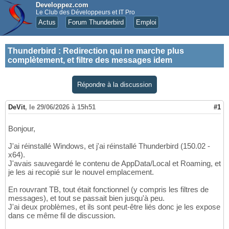
Developpez.com
Le Club des Développeurs et IT Pro
Actus
Forum Thunderbird
Emploi
Thunderbird
:
Redirection qui ne marche plus
complètement, et filtre des messages idem
Répondre à la discussion
DeVit
,
le 29/06/2026 à 15h51
#1
Bonjour,
J'ai réinstallé Windows, et j'ai réinstallé Thunderbird (150.02 -
x64).
J'avais sauvegardé le contenu de AppData/Local et Roaming, et
je les ai recopié sur le nouvel emplacement.
En rouvrant TB, tout était fonctionnel (y compris les filtres de
messages), et tout se passait bien jusqu'à peu.
J'ai deux problèmes, et ils sont peut-être liés donc je les expose
dans ce même fil de discussion.