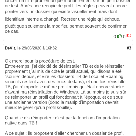
lancez un filtre problématique manuellement sur un petit dossier
de test. Après une recopie de profil, les règles peuvent encore
pointer vers un dossier qui existe visuellement mais dont
lidentifiant interne a changé. Recréer une règle qui échoue,
plutôt que seulement la modifier, permet souvent de confirmer
ce cas.
0
0
DeVit
,
le 29/06/2026 à 16h32
#3
Ok merci pour la procédure de test.
Entre-temps, j'ai décidé de désinstaller TB et de le réinstaller
proprement (j'ai mis de côté le profil actuel, qui disons a été
"souillé" depuis, et viré les dossiers TB de Local et Roaming
sinon ils restent avec des trucs dedans), et une fois réinstallé
TB, j'ai réimporté le même profil mais qui était encore stocké
d'avant ma réinstallation de Windows. Là au moins je suis sûr
de réimporter un profil qui fonctionnait à l'époque, et ce sous
une ancienne version (donc la manip d'importation devrait
mieux le gérer qu'un profil souillé).
Quand je dis réimporter : c'est par la fonction d'importation
native dans TB !
A ce sujet : ils proposent d'aller chercher un dossier de profil,