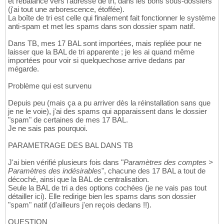
et rebalance vers l'adresse de tri, dans les bons sous-dossiers
(j'ai tout une arborescence, étoffée).
La boîte de tri est celle qui finalement fait fonctionner le système
anti-spam et met les spams dans son dossier spam natif.
Dans TB, mes 17 BAL sont importées, mais repliée pour ne
laisser que la BAL de tri apparente ; je les ai quand même
importées pour voir si quelquechose arrive dedans par
mégarde.
Problème qui est survenu
Depuis peu (mais ça a pu arriver dès la réinstallation sans que
je ne le voie), j'ai des spams qui apparaissent dans le dossier
"spam" de certaines de mes 17 BAL.
Je ne sais pas pourquoi.
PARAMETRAGE DES BAL DANS TB
J'ai bien vérifié plusieurs fois dans "
Paramètres des comptes >
Paramètres des indésirables
", chacune des 17 BAL a tout de
décoché, ainsi que la BAL de centralisation.
Seule la BAL de tri a des options cochées (je ne vais pas tout
détailler ici). Elle redirige bien les spams dans son dossier
"spam" natif (d'ailleurs j'en reçois dedans !!).
QUESTION