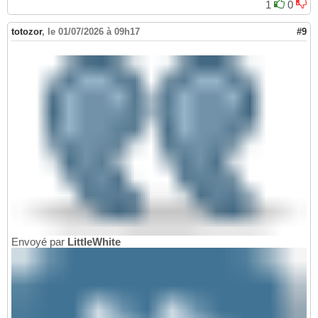
1
0
totozor
,
le 01/07/2026 à 09h17
#9
Envoyé par
LittleWhite