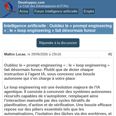
Developpez.com
Le Club des Développeurs et IT Pro
Actus
Forum Intelligence artificielle
Emploi
Intelligence artificielle
:
Oubliez le « prompt engineering
» : le « loop engineering » fait désormais fureur
Répondre à la discussion
Mathis Lucas
,
le 29/06/2026 à 15h16
#1
Oubliez le « prompt engineering » : le « loop engineering »
fait désormais fureur. Plutôt que de dicter chaque
instruction à l'agent IA, vous concevez une boucle
autonome qui s'en charge à votre place
Le loop engineering est une évolution majeure de l'IA
agentique. Il consiste à concevoir des systèmes autonomes
récursifs capables de s'autopiloter, remplaçant ainsi
l'interaction manuelle par des cycles itératifs de
planification, d'action et de vérification. Une boucle efficace
repose sur des piliers essentiels tels que les
automatisations, l'isolation des tâches via des worktrees, et