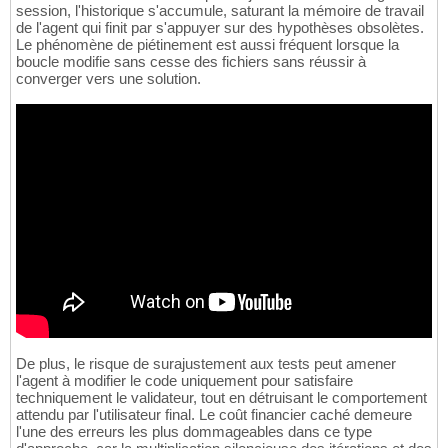
session, l'historique s'accumule, saturant la mémoire de travail
de l'agent qui finit par s'appuyer sur des hypothèses obsolètes.
Le phénomène de piétinement est aussi fréquent lorsque la
boucle modifie sans cesse des fichiers sans réussir à
converger vers une solution.
De plus, le risque de surajustement aux tests peut amener
l'agent à modifier le code uniquement pour satisfaire
techniquement le validateur, tout en détruisant le comportement
attendu par l'utilisateur final. Le coût financier caché demeure
l'une des erreurs les plus dommageables dans ce type