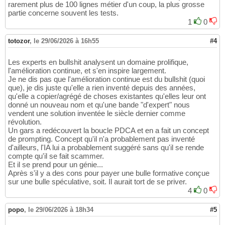
rarement plus de 100 lignes métier d'un coup, la plus grosse
partie concerne souvent les tests.
1
0
totozor
,
le 29/06/2026 à 16h55
#4
Les experts en bullshit analysent un domaine prolifique,
l'amélioration continue, et s'en inspire largement.
Je ne dis pas que l'amélioration continue est du bullshit (quoi
que), je dis juste qu'elle a rien inventé depuis des années,
qu'elle a copier/agrégé de choses existantes qu'elles leur ont
donné un nouveau nom et qu'une bande "d'expert" nous
vendent une solution inventée le siècle dernier comme
révolution.
Un gars a redécouvert la boucle PDCA et en a fait un concept
de prompting. Concept qu'il n'a probablement pas inventé
d'ailleurs, l'IA lui a probablement suggéré sans qu'il se rende
compte qu'il se fait scammer.
Et il se prend pour un génie...
Après s'il y a des cons pour payer une bulle formative conçue
sur une bulle spéculative, soit. Il aurait tort de se priver.
4
0
popo
,
le 29/06/2026 à 18h34
#5