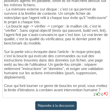
plusieurs agents en parallèle, sinon ils se marchent dessus sur
les mêmes fichiers.
- La mémoire externe sur disque : c'est ce qui permet de
survivre à la fenêtre de contexte. Un simple fichier de
notes/plan que l'agent relit à chaque tour évite qu'il "redécouvre"
le projet à chaque fois.
- La boucle agir -> vérifier -> corriger : le maillon clé, c'est le
"vérifier". Sans signal objectif (tests qui passent, build vert, lint),
l'agent finit par s'auto-convaincre que c'est bon. Le vrai levier de
qualité, c'est la qualité du vérificateur, pas le dernier point de
benchmark du modèle.
Sur la partie sécu évoquée dans l'article : le risque principal,
c'est la boucle qui exécute des commandes ou suit des
instructions trouvées dans des données (un fichier, une page
web) au lieu de l'utilisateur. Un garde-fou simple : séparer
nettement "instructions" et "données", et exiger une validation
humaine sur les actions irréversibles (push, suppression,
déploiement).
Ceux qui font tourner ce genre de boucles en prod, vous mettez
la limite d'itérations à combien avant intervention humaine ?
2
0
Répondre à la discussion