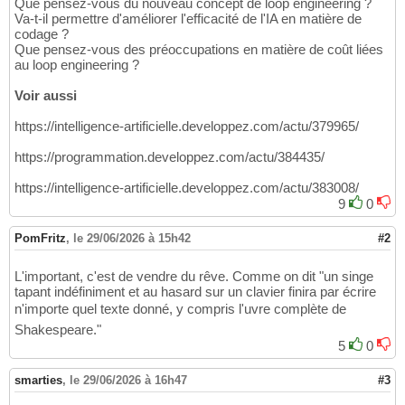
Que pensez-vous du nouveau concept de loop engineering ?
Va-t-il permettre d'améliorer l'efficacité de l'IA en matière de
codage ?
Que pensez-vous des préoccupations en matière de coût liées
au loop engineering ?
Voir aussi
https://intelligence-artificielle.developpez.com/actu/379965/
https://programmation.developpez.com/actu/384435/
https://intelligence-artificielle.developpez.com/actu/383008/
9
0
PomFritz
,
le 29/06/2026 à 15h42
#2
L'important, c'est de vendre du rêve. Comme on dit "un singe
tapant indéfiniment et au hasard sur un clavier finira par écrire
n'importe quel texte donné, y compris l'uvre complète de
Shakespeare."
5
0
smarties
,
le 29/06/2026 à 16h47
#3