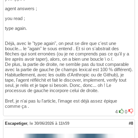
agent answers ;
you read ;
type again.
Déjà, avec le "type again", on peut se dire que c'est une
boucle... le "again" le sous entend . Et si on s'abstrait des
flèches qui sont erronées (ou je ne comprends pas ce qu'il y a
lire après avoir taper), alors, on a bien une boucle \ o /.
De plus, la partie de droite, ne semble pas du tout comparable
avec la partie de gauche (le champs lexical est 100 % différent).
Habituellement, avec les outils d'Anthropic ou de Github), je
tape, l'agent réfléchit et fait le discover, implement, verify tout
seul, je relis et je tape si besoin. Donc, donc... oh ! Le
processus de gauche incorpore celui de droite.
Bref, je n'ai pas lu l'article, l'image est déjà assez épique
comme ça .
4
0
Escapetiger
,
le 30/06/2026 à 11h59
#8