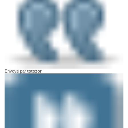
Envoyé par
totozor