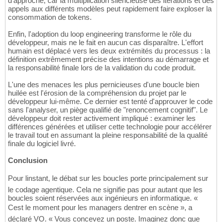
d'approche, car la multiplication silencieuse des itérations et des
appels aux différents modèles peut rapidement faire exploser la
consommation de tokens.
Enfin, l'adoption du loop engineering transforme le rôle du
développeur, mais ne le fait en aucun cas disparaître. L'effort
humain est déplacé vers les deux extrémités du processus : la
définition extrêmement précise des intentions au démarrage et
la responsabilité finale lors de la validation du code produit.
L'une des menaces les plus pernicieuses d'une boucle bien
huilée est l'érosion de la compréhension du projet par le
développeur lui-même. Ce dernier est tenté d'approuver le code
sans l'analyser, un piège qualifié de "renoncement cognitif". Le
développeur doit rester activement impliqué : examiner les
différences générées et utiliser cette technologie pour accélérer
le travail tout en assumant la pleine responsabilité de la qualité
finale du logiciel livré.
Conclusion
Pour linstant, le débat sur les boucles porte principalement sur
le codage agentique. Cela ne signifie pas pour autant que les
boucles soient réservées aux ingénieurs en informatique. «
Cest le moment pour les managers dentrer en scène », a
déclaré VO. « Vous concevez un poste. Imaginez donc que