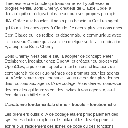
Il nécessite une boucle qui transforme les hypothèses en
progrès vérifié. Boris Cherny, créateur de Claude Code, a
déclaré quil ne rédigeait plus beaucoup ses propres prompts
dIA. Grâce aux boucles, il nen a plus besoin. « Cest un agent
qui fournit les consignes à Claude. Je nécris plus les consignes.
Cest Claude qui les rédige, et désormais, je communique avec
ce nouveau Claude qui assure en quelque sorte la coordination
», a expliqué Boris Cherny.
Boris Cherny n'est pas le seul à adopter ce concept. Peter
Steinberger, ingénieur chez OpenAI et créateur du projet viral
OpenClaw, a publié un rappel à lintention des utilisateurs qui
continuent à rédiger eux-mêmes des prompts pour les agents
IA. « Voici votre rappel mensuel : vous ne devriez plus donner
dinstructions aux agents IA de codage. Vous devriez concevoir
des boucles qui fournissent des invites à vos agents », a-t-il
écrit dans un billet sur X.
L'anatomie fondamentale d'une « boucle » fonctionnelle
Les premiers outils d'IA de codage étaient principalement des
systèmes dautocomplétion. Ils aidaient les développeurs à
écrire plus rapidement des lignes de code ou des fonctions