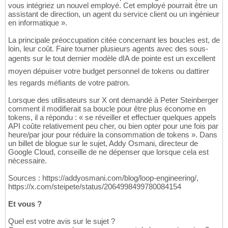
vous intégriez un nouvel employé. Cet employé pourrait être un
assistant de direction, un agent du service client ou un ingénieur
en informatique ».
La principale préoccupation citée concernant les boucles est, de
loin, leur coût. Faire tourner plusieurs agents avec des sous-
agents sur le tout dernier modèle dIA de pointe est un excellent
moyen dépuiser votre budget personnel de tokens ou dattirer
les regards méfiants de votre patron.
Lorsque des utilisateurs sur X ont demandé à Peter Steinberger
comment il modifierait sa boucle pour être plus économe en
tokens, il a répondu : « se réveiller et effectuer quelques appels
API coûte relativement peu cher, ou bien opter pour une fois par
heure/par jour pour réduire la consommation de tokens ». Dans
un billet de blogue sur le sujet, Addy Osmani, directeur de
Google Cloud, conseille de ne dépenser que lorsque cela est
nécessaire.
Sources : https://addyosmani.com/blog/loop-engineering/,
https://x.com/steipete/status/2064998499780084154
Et vous ?
Quel est votre avis sur le sujet ?