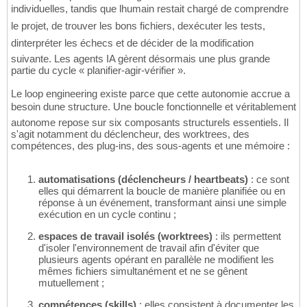
individuelles, tandis que lhumain restait chargé de comprendre
le projet, de trouver les bons fichiers, dexécuter les tests,
dinterpréter les échecs et de décider de la modification
suivante. Les agents IA gèrent désormais une plus grande
partie du cycle « planifier-agir-vérifier ».
Le loop engineering existe parce que cette autonomie accrue a
besoin dune structure. Une boucle fonctionnelle et véritablement
autonome repose sur six composants structurels essentiels. Il
s'agit notamment du déclencheur, des worktrees, des
compétences, des plug-ins, des sous-agents et une mémoire :
automatisations (déclencheurs / heartbeats)
: ce sont
elles qui démarrent la boucle de manière planifiée ou en
réponse à un événement, transformant ainsi une simple
exécution en un cycle continu ;
espaces de travail isolés (worktrees)
: ils permettent
d'isoler l'environnement de travail afin d'éviter que
plusieurs agents opérant en parallèle ne modifient les
mêmes fichiers simultanément et ne se gênent
mutuellement ;
compétences (skills)
: elles consistent à documenter les