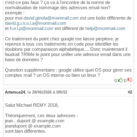
n'est-ce pas faux ? ça va à l'encontre de la norme de
normalisation de nommage des adresses email non?
exemple :
pour moi
david.ginola@monmail.com
est une boîte différente de
david.g.i.n.o.l.a@monmail.com
et
h.e.l.p@monmail.com
est différent de
help@monmail.com
Ce traitement du point chez google me laisse perplexe. je
repense à tous ces traitements en code pour identifier les
doublons par comparaison alphabétique.... Donc maintenant il
faudrait TRIMé le point pour unifier une adresse email dans une
base de données ?
Question supplémentaire : google utilise quel OS pour gérer ses
comptes mail ? un OS interne ou bien un linux ?
0
0
Artemus24
,
le 28/06/2026 à 08h52
#2
Salut Michael REMY 2018,
Théoriquement, ces deux adresses :
jean
.
dupont @ example.com
jeandupont @ example.com
sont bien différentes.