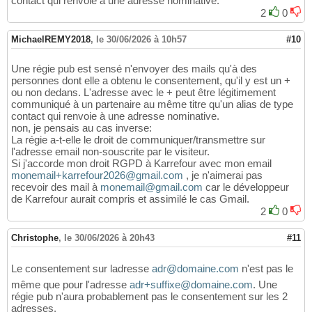
contact qui renvoie à une adresse nominative.
2
0
MichaelREMY2018
,
le 30/06/2026 à 10h57
#10
Une régie pub est sensé n'envoyer des mails qu'à des
personnes dont elle a obtenu le consentement, qu'il y est un +
ou non dedans. L'adresse avec le + peut être légitimement
communiqué à un partenaire au même titre qu'un alias de type
contact qui renvoie à une adresse nominative.
non, je pensais au cas inverse:
La régie a-t-elle le droit de communiquer/transmettre sur
l'adresse email non-souscrite par le visiteur.
Si j'accorde mon droit RGPD à Karrefour avec mon email
monemail+karrefour2026@gmail.com
, je n'aimerai pas
recevoir des mail à
monemail@gmail.com
car le développeur
de Karrefour aurait compris et assimilé le cas Gmail.
2
0
Christophe
,
le 30/06/2026 à 20h43
#11
Le consentement sur ladresse
adr@domaine.com
n'est pas le
même que pour l'adresse
adr+suffixe@domaine.com
. Une
régie pub n'aura probablement pas le consentement sur les 2
adresses.