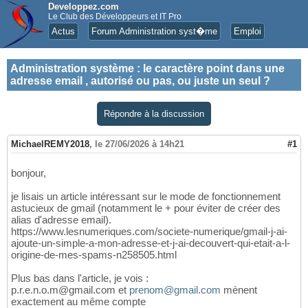
Developpez.com
Le Club des Développeurs et IT Pro
Actus
Forum Administration syst�me
Emploi
Administration système
:
le caractère point dans une
adresse email , autorisé ou pas, ou juste un seul ?
Répondre à la discussion
MichaelREMY2018
,
le 27/06/2026 à 14h21
#1
bonjour,
je lisais un article intéressant sur le mode de fonctionnement
astucieux de gmail (notamment le + pour éviter de créer des
alias d'adresse email).
https://www.lesnumeriques.com/societe-numerique/gmail-j-ai-
ajoute-un-simple-a-mon-adresse-et-j-ai-decouvert-qui-etait-a-l-
origine-de-mes-spams-n258505.html
Plus bas dans l'article, je vois :
p.r.e.n.o.m@gmail.com et
prenom@gmail.com
mènent
exactement au même compte