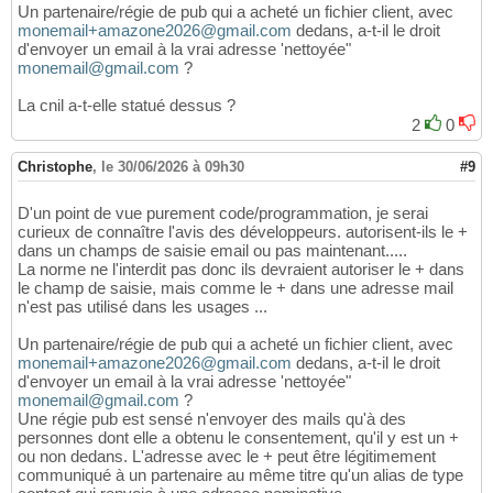
Un partenaire/régie de pub qui a acheté un fichier client, avec
monemail+amazone2026@gmail.com
dedans, a-t-il le droit
d'envoyer un email à la vrai adresse 'nettoyée"
monemail@gmail.com
?
La cnil a-t-elle statué dessus ?
2
0
Christophe
,
le 30/06/2026 à 09h30
#9
D'un point de vue purement code/programmation, je serai
curieux de connaître l'avis des développeurs. autorisent-ils le +
dans un champs de saisie email ou pas maintenant.....
La norme ne l'interdit pas donc ils devraient autoriser le + dans
le champ de saisie, mais comme le + dans une adresse mail
n'est pas utilisé dans les usages ...
Un partenaire/régie de pub qui a acheté un fichier client, avec
monemail+amazone2026@gmail.com
dedans, a-t-il le droit
d'envoyer un email à la vrai adresse 'nettoyée"
monemail@gmail.com
?
Une régie pub est sensé n'envoyer des mails qu'à des
personnes dont elle a obtenu le consentement, qu'il y est un +
ou non dedans. L'adresse avec le + peut être légitimement
communiqué à un partenaire au même titre qu'un alias de type