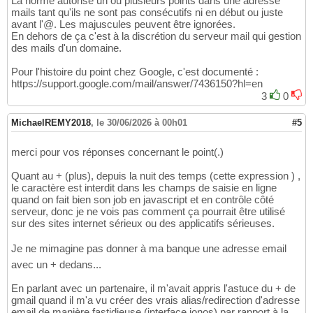
La norme autorise un ou plusieurs points dans une adresse
mails tant qu'ils ne sont pas consécutifs ni en début ou juste
avant l'@. Les majuscules peuvent être ignorées.
En dehors de ça c'est à la discrétion du serveur mail qui gestion
des mails d'un domaine.
Pour l'histoire du point chez Google, c'est documenté :
https://support.google.com/mail/answer/7436150?hl=en
3
0
MichaelREMY2018
,
le 30/06/2026 à 00h01
#5
merci pour vos réponses concernant le point(.)
Quant au + (plus), depuis la nuit des temps (cette expression ) ,
le caractère est interdit dans les champs de saisie en ligne
quand on fait bien son job en javascript et en contrôle côté
serveur, donc je ne vois pas comment ça pourrait être utilisé
sur des sites internet sérieux ou des applicatifs sérieuses.
Je ne mimagine pas donner à ma banque une adresse email
avec un + dedans...
En parlant avec un partenaire, il m'avait appris l'astuce du + de
gmail quand il m'a vu créer des vrais alias/redirection d'adresse
email de manière fastidieuse (interface ionos) par rapport à la