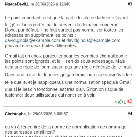
NuageDev81
,
le 28/06/2026 à 12h46
#3
Le point important, cest que la partie locale de ladresse (avant
le @) est interprétée par le serveur du domaine concerné.
Donc, par défaut, il ne faut surtout pas normaliser toutes les
adresses en supprimant les points :
david.ginola@example.com
et
davidginola@example.com
peuvent être deux boîtes différentes.
Gmail fait un choix particulier pour les comptes @gmail.com :
les points sont ignorés, et le + sert de sous-adressage. Mais
cest une règle de fournisseur, pas une règle générale de le-mail.
Dans une base de données, je garderais ladresse saisie/validée
telle quelle, et je nappliquerais une normalisation spéciale Gmail
que si le besoin fonctionnel est très clair. Sinon on risque de
fusionner deux utilisateurs qui nont rien à voir.
4
0
Christophe
,
le 29/06/2026 à 08h57
#4
ça va à l'encontre de la norme de normalisation de nommage
des adresses email non?