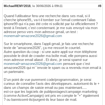
MichaelREMY2018
,
le 30/06/2026 à 09h11
#8
Quand l'utilisateur fera une recherche dans ses mail, si il
cherche iphone99,, va-t-il tomber sur l'email contenant l'alias
iphone99 qui n'a pas été crée ni sollicité par lui officiellement ?
testé à l'instant, c'est consternant. je me suis envoyé via mon
adresse perso vers mon adresse gmail, un test :
monemail+amazone2026@gmail.com
Sur le smartphone, dans l'appli gmail, je fais une recherche
texte de "amazone2026", ça me ressort le courriel.
Autre question du coup : si une autre appli sur mon téléphone
possède le droit de crawler ma boîte mail, elle pompera aussi
mon adresse email aliasé . Et donc, je serai spamé sur
monemail+amazone2026@gmail.com
pensant que c'est
amazone2026 qui m' 'envoie le spam ou a revendu mon email à
un partenaire.
D'un point de vue purement code/programmation, je serai
curieux de connaître l'avis des développeurs. autorisent-ils le +
dans un champs de saisie email ou pas maintenant.....
est-ce que les logiciels de publipostages/campaign marketing
(comme ActiveCampaign) ont pris en compte le "+" également
? ou bannissent-ils/purgent-ils leur base de mail.