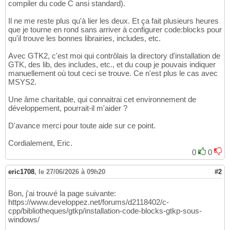
compiler du code C ansi standard).
Il ne me reste plus qu'à lier les deux. Et ça fait plusieurs heures
que je tourne en rond sans arriver à configurer code:blocks pour
qu'il trouve les bonnes librairies, includes, etc.
Avec GTK2, c'est moi qui contrôlais la directory d'installation de
GTK, des lib, des includes, etc., et du coup je pouvais indiquer
manuellement où tout ceci se trouve. Ce n'est plus le cas avec
MSYS2.
Une âme charitable, qui connaitrai cet environnement de
développement, pourrait-il m'aider ?
D'avance merci pour toute aide sur ce point.
Cordialement, Eric.
0
0
eric1708
,
le 27/06/2026 à 09h20
#2
Bon, j'ai trouvé la page suivante:
https://www.developpez.net/forums/d2118402/c-
cpp/bibliotheques/gtkp/installation-code-blocks-gtkp-sous-
windows/