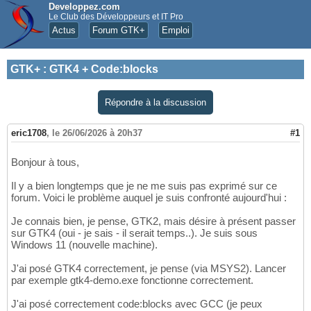
Developpez.com
Le Club des Développeurs et IT Pro
Actus
Forum GTK+
Emploi
GTK+
:
GTK4 + Code:blocks
Répondre à la discussion
eric1708
,
le 26/06/2026 à 20h37
#1
Bonjour à tous,
Il y a bien longtemps que je ne me suis pas exprimé sur ce
forum. Voici le problème auquel je suis confronté aujourd'hui :
Je connais bien, je pense, GTK2, mais désire à présent passer
sur GTK4 (oui - je sais - il serait temps..). Je suis sous
Windows 11 (nouvelle machine).
J'ai posé GTK4 correctement, je pense (via MSYS2). Lancer
par exemple gtk4-demo.exe fonctionne correctement.
J'ai posé correctement code:blocks avec GCC (je peux