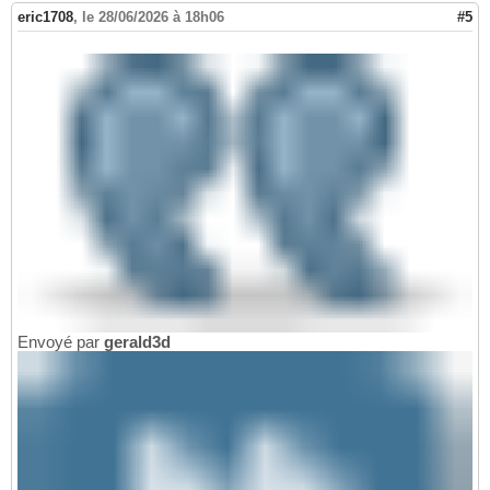
eric1708
,
le 28/06/2026 à 18h06
#5
Envoyé par
gerald3d