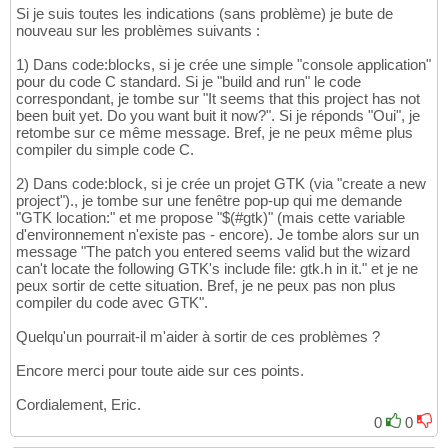
Si je suis toutes les indications (sans problème) je bute de
nouveau sur les problèmes suivants :
1) Dans code:blocks, si je crée une simple "console application"
pour du code C standard. Si je "build and run" le code
correspondant, je tombe sur "It seems that this project has not
been buit yet. Do you want buit it now?". Si je réponds "Oui", je
retombe sur ce même message. Bref, je ne peux même plus
compiler du simple code C.
2) Dans code:block, si je crée un projet GTK (via "create a new
project")., je tombe sur une fenêtre pop-up qui me demande
"GTK location:" et me propose "$(#gtk)" (mais cette variable
d'environnement n'existe pas - encore). Je tombe alors sur un
message "The patch you entered seems valid but the wizard
can't locate the following GTK's include file: gtk.h in it." et je ne
peux sortir de cette situation. Bref, je ne peux pas non plus
compiler du code avec GTK".
Quelqu'un pourrait-il m'aider à sortir de ces problèmes ?
Encore merci pour toute aide sur ces points.
Cordialement, Eric.
0
0