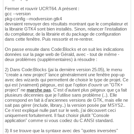
Fermer et rouvrir UCRT64. A présent :
gcc --version
pkg-config --modversion gtk4
devraient renvoyer des résultats montrant que le compilateur et
la librairie GTK4 sont bien installés. Sinon, relancer l'installation
du compilateur, de la librairie et du package de configuration
dans cette fenêtre. Puis ressortir et re-rentrer.
On passe ensuite dans Code:Blocks et on suit les indications
données sur la page web de Gérald, avec - tout de même -
deux problèmes (supplémentaires) à résoudre :
2) Dans Code:Blocks (jai la dernière version 25.05), le menu
"create a new project" lance généralement une fenêtre pop-up
avec des wizards qui permettent de choisir le type de projet. Ce
qui est (vraiment) piégeux, est que l'option d'ouvrir un "GTK+
project" ne
marche pas
. C'est d'autant plus piégeux que ça fait
plusieurs décennies que je l'utilise sans problème (..). Elle
correspond en fait à d'anciennes versions de GTK, mais elle ne
sait pas gérer (include, library..) la version posée par MSYS2..
Ce n'est expliqué nulle part sur le web, j'ai découvert ceci
uniquement fortuitement. Il faut choisir plutôt "Console
application" comme si vous codiez du C ANSI standard.
3) Il se trouve que la syntaxe avec des "quotes inversées"