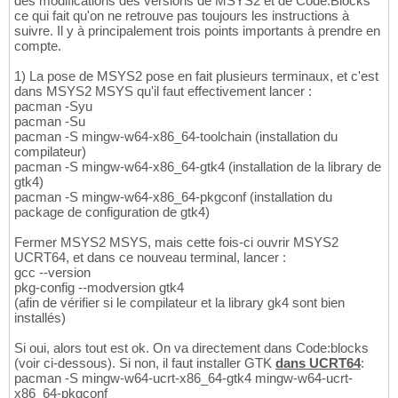
des modifications des versions de MSYS2 et de Code:Blocks
ce qui fait qu'on ne retrouve pas toujours les instructions à
suivre. Il y à principalement trois points importants à prendre en
compte.
1) La pose de MSYS2 pose en fait plusieurs terminaux, et c'est
dans MSYS2 MSYS qu'il faut effectivement lancer :
pacman -Syu
pacman -Su
pacman -S mingw-w64-x86_64-toolchain (installation du
compilateur)
pacman -S mingw-w64-x86_64-gtk4 (installation de la library de
gtk4)
pacman -S mingw-w64-x86_64-pkgconf (installation du
package de configuration de gtk4)
Fermer MSYS2 MSYS, mais cette fois-ci ouvrir MSYS2
UCRT64, et dans ce nouveau terminal, lancer :
gcc --version
pkg-config --modversion gtk4
(afin de vérifier si le compilateur et la library gk4 sont bien
installés)
Si oui, alors tout est ok. On va directement dans Code:blocks
(voir ci-dessous). Si non, il faut installer GTK
dans UCRT64
:
pacman -S mingw-w64-ucrt-x86_64-gtk4 mingw-w64-ucrt-
x86_64-pkgconf