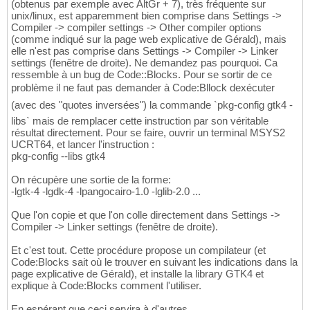
(obtenus par exemple avec AltGr + 7), très fréquente sur
unix/linux, est apparemment bien comprise dans Settings ->
Compiler -> compiler settings -> Other compiler options
(comme indiqué sur la page web explicative de Gérald), mais
elle n'est pas comprise dans Settings -> Compiler -> Linker
settings (fenêtre de droite). Ne demandez pas pourquoi. Ca
ressemble à un bug de Code::Blocks. Pour se sortir de ce
problème il ne faut pas demander à Code:Bllock dexécuter
(avec des "quotes inversées") la commande `pkg-config gtk4 -
libs` mais de remplacer cette instruction par son véritable
résultat directement. Pour se faire, ouvrir un terminal MSYS2
UCRT64, et lancer l'instruction :
pkg-config --libs gtk4
On récupère une sortie de la forme:
-lgtk-4 -lgdk-4 -lpangocairo-1.0 -lglib-2.0 ...
Que l'on copie et que l'on colle directement dans Settings ->
Compiler -> Linker settings (fenêtre de droite).
Et c'est tout. Cette procédure propose un compilateur (et
Code:Blocks sait où le trouver en suivant les indications dans la
page explicative de Gérald), et installe la library GTK4 et
explique à Code:Blocks comment l'utiliser.
En espérant que ceci servira à d'autres...