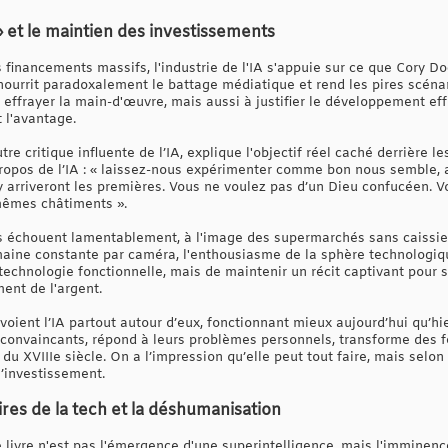
» et le maintien des investissements
 financements massifs, l'industrie de l'IA s'appuie sur ce que Cory Doc
nourrit paradoxalement le battage médiatique et rend les pires scénar
ffrayer la main-d'œuvre, mais aussi à justifier le développement eff
 l'avantage.
re critique influente de l’IA, explique l'objectif réel caché derrière l
propos de l’IA : « laissez-nous expérimenter comme bon nous semble,
y arriveront les premières. Vous ne voulez pas d’un Dieu confucéen. V
mêmes châtiments ».
s échouent lamentablement, à l'image des supermarchés sans caissie
aine constante par caméra, l'enthousiasme de la sphère technologique 
echnologie fonctionnelle, mais de maintenir un récit captivant pour s
ent de l'argent.
voient l’IA partout autour d’eux, fonctionnant mieux aujourd’hui qu’hie
s convaincants, répond à leurs problèmes personnels, transforme des
u XVIIIe siècle. On a l’impression qu’elle peut tout faire, mais selon 
l’investissement.
ires de la tech et la déshumanisation
le livre n'est pas l'émergence d'une superintelligence, mais l'immine