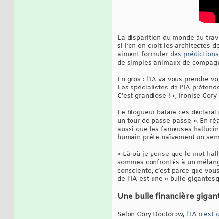
La disparition du monde du trava
si l’on en croit les architectes
aiment formuler
des prédictions
de simples animaux de compagn
En gros : l’IA va vous prendre vot
Les spécialistes de l’IA prétend
C’est grandiose ! », ironise Cory
Le blogueur balaie ces déclarat
un tour de passe-passe ». En réa
aussi que les fameuses hallucina
humain prête naïvement un sens
« Là où je pense que le mot hall
sommes confrontés à un mélange 
consciente, c’est parce que vous
de l'IA est une « bulle gigantesqu
Une bulle financière gigan
Selon Cory Doctorow,
l'IA n'est