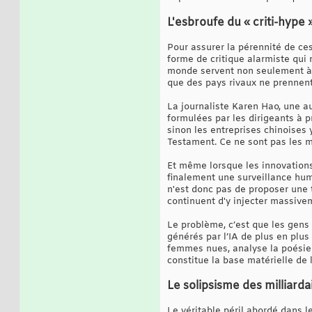
L'esbroufe du « criti-hype 
Pour assurer la pérennité de ces
forme de critique alarmiste qui 
monde servent non seulement à e
que des pays rivaux ne prennent
La journaliste Karen Hao, une aut
formulées par les dirigeants à 
sinon les entreprises chinoises 
Testament. Ce ne sont pas les 
Et même lorsque les innovation
finalement une surveillance hum
n'est donc pas de proposer une t
continuent d'y injecter massivem
Le problème, c’est que les gens 
générés par l’IA de plus en plu
femmes nues, analyse la poésie d
constitue la base matérielle de 
Le solipsisme des milliarda
Le véritable péril abordé dans 