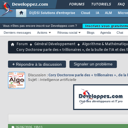
FORUMS
TUTORIELS
FAQ
DI/DSI Solutions d'entreprise
Cloud
IA
ALM
Micros
Vous n'êtes pas encore inscrit sur Developpez.com ?
Inscrivez-vous gratuitem
Derniers messages
Actions
Réseau social
Blogs
Agenda
Chat
Forum
Général Développement
Algorithme & Mathématiqu
Cory Doctorow parle des « trillionaires », de la bulle de l’IA et de
+
Signaler un problème
Répondre à la discussion
Discussion :
Cory Doctorow parle des « trillionaires », de la
Sujet :
Intelligence artificielle
26/06/2026,
19h13