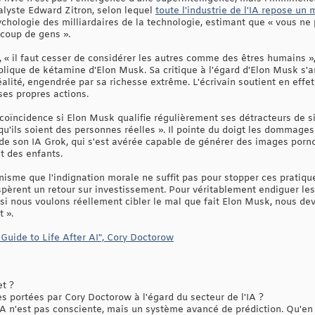
nalyste Edward Zitron, selon lequel
toute l'industrie de l'IA repose u
chologie des milliardaires de la technologie, estimant que « vous ne
ucoup de gens ».
s, « il faut cesser de considérer les autres comme des êtres humains 
lique de kétamine d'Elon Musk. Sa critique à l'égard d'Elon Musk s'a
lité, engendrée par sa richesse extrême. L'écrivain soutient en effet
ses propres actions.
e coïncidence si Elon Musk qualifie régulièrement ses détracteurs de
s qu'ils soient des personnes réelles ». Il pointe du doigt les dommage
de son IA Grok, qui s'est avérée capable de générer des images porn
t des enfants.
sme que l'indignation morale ne suffit pas pour stopper ces pratiques
espèrent un retour sur investissement. Pour véritablement endiguer les
« si nous voulons réellement cibler le mal que fait Elon Musk, nous dev
t ».
Guide to Life After AI", Cory Doctorow
et ?
 portées par Cory Doctorow à l'égard du secteur de l'IA ?
IA n'est pas consciente, mais un système avancé de prédiction. Qu'en