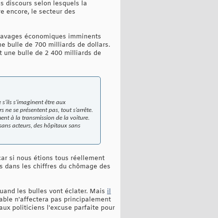
s discours selon lesquels la
re encore, le secteur des
es ravages économiques imminents
ne bulle de 700 milliards de dollars.
t une bulle de 2 400 milliards de
s’ils s’imaginent être aux
 ne se présentent pas, tout s’arrête.
ement à la transmission de la voiture.
s sans acteurs, des hôpitaux sans
 car si nous étions tous réellement
rs dans les chiffres du chômage des
quand les bulles vont éclater. Mais
il
table n'affectera pas principalement
aux politiciens l'excuse parfaite pour