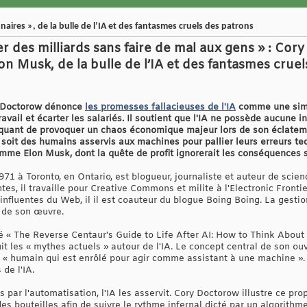
naires », de la bulle de l’IA et des fantasmes cruels des patrons
 des milliards sans faire de mal aux gens » : Cor
Elon Musk, de la bulle de l’IA et des fantasmes crue
ry Doctorow dénonce
les promesses fallacieuses de l'IA
comme une simp
avail et écarter les salariés. Il soutient que l'IA ne possède aucune i
squant de provoquer un chaos économique majeur lors de son éclatem
 soit des humains asservis aux machines pour pallier leurs erreurs tec
omme Elon Musk, dont la quête de profit ignorerait les conséquences s
971 à Toronto, en Ontario, est blogueur, journaliste et auteur de scienc
tes, il travaille pour Creative Commons et milite à l'Electronic Fron
 influentes du Web, il il est coauteur du blogue Boing Boing. La gestio
 de son œuvre.
 « The Reverse Centaur's Guide to Life After AI: How to Think About Ar
t les « mythes actuels » autour de l'IA. Le concept central de son ou
un « humain qui est enrôlé pour agir comme assistant à une machine ».
de l'IA.
s par l'automatisation, l'IA les asservit. Cory Doctorow illustre ce pr
es bouteilles afin de suivre le rythme infernal dicté par un algorithme