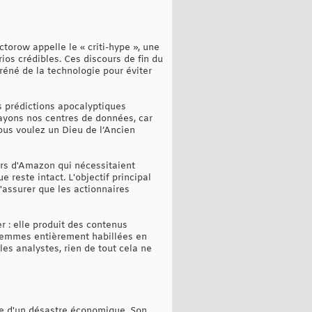
torow appelle le « criti-hype », une
ios crédibles. Ces discours de fin du
réné de la technologie pour éviter
es prédictions apocalyptiques
 ayons nos centres de données, car
ous voulez un Dieu de l’Ancien
rs d'Amazon qui nécessitaient
reste intact. L'objectif principal
'assurer que les actionnaires
r : elle produit des contenus
 femmes entièrement habillées en
les analystes, rien de tout cela ne
nce d'un désastre économique. Son