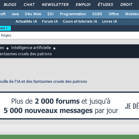
BLOGS
CHAT
NEWSLETTER
EMPLOI
ÉTUDES
DROIT
oft
Java
Dév. Web
EDI
Programmation
SGBD
Office
Mobiles
Actualités IA
Forum IA
Cours et tutoriels IA
Livres IA
ent !
Règles
es
Intelligence artificielle
s fantasmes cruels des patrons
 bulle de l’IA et des fantasmes cruels des patrons