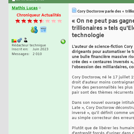
Mathis Lucas
Cory Doctorow parle des « trillio
Chroniqueur Actualités
« On ne peut pas gagner
trillionaires » tels qu'
technologie
Rédacteur technique
L'auteur de science-fiction Co
Inscrit en
Juin 2023
dirigeants pour automatiser le tr
Messages
2 010
une bulle financière massive ri
crée des « centaures inversés »,
l'obsession des milliardaires, c
Cory Doctorow, né le 17 juillet 1
droit d'auteur moins contraignan
l'une des personnalités les plus
pair sont des thèmes récurrents
Dans son nouvel ouvrage intitulé
Late », Cory Doctorow déconstrui
inversé », qu'il définit comme 
au simple correcteur des erreurs 
Plutôt que de libérer les humain
d'entrepôt forcés d'uriner dans d