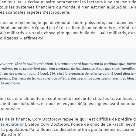
en leur jeu. L'écrivain invite notamment les lecteurs à se souvenir de
ous les systèmes financiers du monde. Il n'en est rien aujourd'hui. Pi
es scandales répétés d'escroquerie.
s dans une technologie qui deviendrait toute-puissante, mais dans l
raisonnables. « Quand j’ai écrit ce livre [l’année dernière], c’était u
00 milliards. La seule chose pire qu’une bulle de 1 400 milliards, c’es
irigeons », affirme-t-il.
eut pas, c’est la codétermination. Les patrons sont hantés par la certitude que, même 
mêmes ne se présentent pas, tout continue de fonctionner. Alors que si les travailleurs
 à l’arrière avec un volant jouet. L’IA, c’est la promesse de relier ce volant jouet direct
teurs. Des lieux de travail sans travailleurs, des scénarios sans scénaristes, des film
t la promesse.
ien sûr, elle alimente un sentiment d’insécurité chez les travailleurs,
aient considérables, et nous en voyons déjà les signes avant-coureu
re-service.
s de la finance, Cory Doctorow rappelle qu'il est difficile de prédire 
les éclateront
. Selon Cory Doctorow, l'onde de choc de ce krach inévi
e la population. Par ailleurs, ce désastre offrira par la même occasion 
d'austérité.