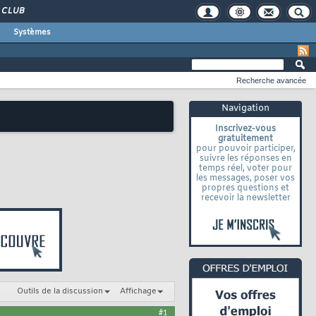
CLUB
Systèmes
Recherche avancée
Navigation
Inscrivez-vous
gratuitement
pour pouvoir participer,
suivre les réponses en
temps réel, voter pour
les messages, poser vos
propres questions et
recevoir la newsletter
Outils de la discussion
Affichage
#1