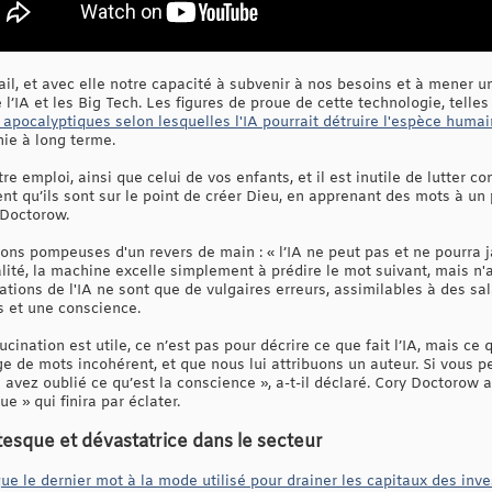
il, et avec elle notre capacité à subvenir à nos besoins et à mener u
 de l’IA et les Big Tech. Les figures de proue de cette technologie, te
 apocalyptiques selon lesquelles l'IA pourrait détruire l'espèce huma
ie à long terme.
re emploi, ainsi que celui de vos enfants, et il est inutile de lutter cont
ent qu’ils sont sur le point de créer Dieu, en apprenant des mots à u
 Doctorow.
ions pompeuses d'un revers de main : « l’IA ne peut pas et ne pourra 
lité, la machine excelle simplement à prédire le mot suivant, mais n'a
tions de l'IA ne sont que de vulgaires erreurs, assimilables à des sa
 et une conscience.
ucination est utile, ce n’est pas pour décrire ce que fait l’IA, mais c
de mots incohérent, et que nous lui attribuons un auteur. Si vous pe
 avez oublié ce qu’est la conscience », a-t-il déclaré. Cory Doctorow a
e » qui finira par éclater.
tesque et dévastatrice dans le secteur
 que le dernier mot à la mode utilisé pour drainer les capitaux des inv