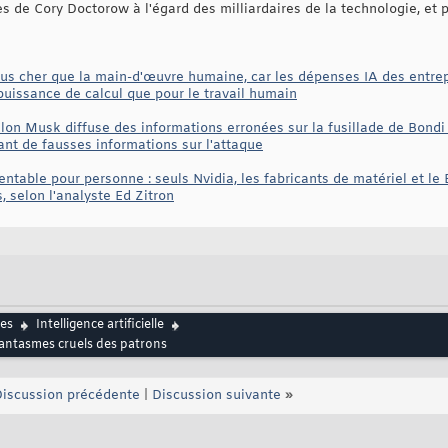
 de Cory Doctorow à l'égard des milliardaires de la technologie, et 
lus cher que la main-d'œuvre humaine, car les dépenses IA des entrep
puissance de calcul que pour le travail humain
lon Musk diffuse des informations erronées sur la fusillade de Bondi 
sant de fausses informations sur l'attaque
rentable pour personne : seuls Nvidia, les fabricants de matériel et le B
 selon l'analyste Ed Zitron
es
Intelligence artificielle
s fantasmes cruels des patrons
iscussion précédente
|
Discussion suivante
»