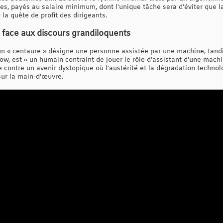
s, payés au salaire minimum, dont l'unique tâche sera d'éviter que 
r la quête de profit des dirigeants.
 face aux discours grandiloquents
 un « centaure » désigne une personne assistée par une machine, tandi
ow, est « un humain contraint de jouer le rôle d’assistant d’une mach
 contre un avenir dystopique où l'austérité et la dégradation techno
 sur la main-d'œuvre.