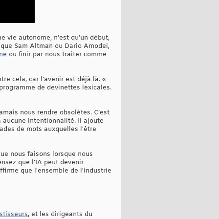
ne vie autonome, n’est qu’un début,
lles que Sam Altman ou Dario Amodei,
ine
ou finir par nous traiter comme
re cela, car l’avenir est déjà là. «
n programme de devinettes lexicales.
jamais nous rendre obsolètes. C’est
 aucune intentionnalité. Il ajoute
lades de mots auxquelles l'être
e que nous faisons lorsque nous
nsez que l’IA peut devenir
ffirme que l'ensemble de l'industrie
estisseurs
, et les dirigeants du