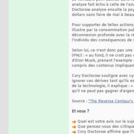
analyse fait écho à celle de l'a
Doctorow analyse ensuite la psy
dollars sans faire de mal à bea
Pour supporter de telles action
illustre par la consommation pub
déconnexion profonde avec la réa
l'individu des conséquences de 
Selon lui, ce n'est donc pas un
(PNJ) : « au fond, il ne croit pa
d'Elon Musk, prenant l'exemple 
compris des contenus impliquan
Cory Doctorow souligne avec cyni
ignorer ces dérives tant qu'ils 
de la technologie, il explique : 
qu'il ne peut pas gagner d'argen
Source :
"The Reverse Centaur's 
Et vous ?
Quel est votre avis sur le suj
Que pensez-vous des critiques
Cory Doctorow affirme que l'