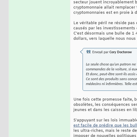
secteur jouent incroyablement bi
cryptomonnaie allait remplacer t
cryptomonnaies est en proie à d
Le véritable péril ne réside pa
causés par les investissements dé
C’est désormais une bulle de 1 4
dollars, vers laquelle nous nous d
Envoyé par
Cory Doctorow
La seule chose qu’un patron ne v
commandes de la voiture, si eux-
Et donc, peut-être sont-ils assis
Ce sont des produits sans concep
médecins ni infirmières. Telle es
Une fois cette promesse faite, b
obsolètes, les conséquences ser
jeunes et dans les caisses en lib
S'appuyant sur les lois immuable
est facile de prédire que les bul
les ultra-riches, mais le reste d
imposer de nouvelles politiques 