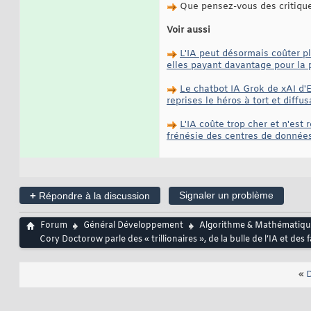
Que pensez-vous des critiques
Voir aussi
L'IA peut désormais coûter p
elles payant davantage pour la 
Le chatbot IA Grok de xAI d'E
reprises le héros à tort et diffu
L'IA coûte trop cher et n'est 
frénésie des centres de données,
+
Signaler un problème
Répondre à la discussion
Forum
Général Développement
Algorithme & Mathématiqu
Cory Doctorow parle des « trillionaires », de la bulle de l’IA et de
«
D