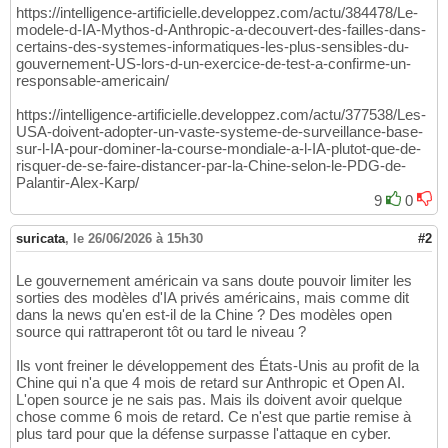
https://intelligence-artificielle.developpez.com/actu/384478/Le-
modele-d-IA-Mythos-d-Anthropic-a-decouvert-des-failles-dans-
certains-des-systemes-informatiques-les-plus-sensibles-du-
gouvernement-US-lors-d-un-exercice-de-test-a-confirme-un-
responsable-americain/
https://intelligence-artificielle.developpez.com/actu/377538/Les-
USA-doivent-adopter-un-vaste-systeme-de-surveillance-base-
sur-l-IA-pour-dominer-la-course-mondiale-a-l-IA-plutot-que-de-
risquer-de-se-faire-distancer-par-la-Chine-selon-le-PDG-de-
Palantir-Alex-Karp/
9
0
suricata
,
le 26/06/2026 à 15h30
#2
Le gouvernement américain va sans doute pouvoir limiter les
sorties des modèles d'IA privés américains, mais comme dit
dans la news qu'en est-il de la Chine ? Des modèles open
source qui rattraperont tôt ou tard le niveau ?
Ils vont freiner le développement des États-Unis au profit de la
Chine qui n'a que 4 mois de retard sur Anthropic et Open AI.
L'open source je ne sais pas. Mais ils doivent avoir quelque
chose comme 6 mois de retard. Ce n'est que partie remise à
plus tard pour que la défense surpasse l'attaque en cyber.