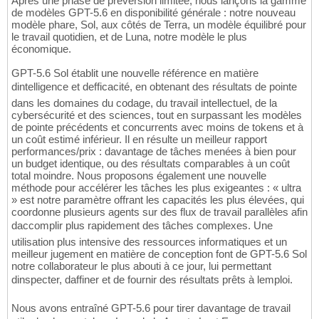
Après une phase de préversion limitée, nous lançons la gamme
de modèles GPT-5.6 en disponibilité générale : notre nouveau
modèle phare, Sol, aux côtés de Terra, un modèle équilibré pour
le travail quotidien, et de Luna, notre modèle le plus
économique.
GPT-5.6 Sol établit une nouvelle référence en matière
dintelligence et defficacité, en obtenant des résultats de pointe
dans les domaines du codage, du travail intellectuel, de la
cybersécurité et des sciences, tout en surpassant les modèles
de pointe précédents et concurrents avec moins de tokens et à
un coût estimé inférieur. Il en résulte un meilleur rapport
performances/prix : davantage de tâches menées à bien pour
un budget identique, ou des résultats comparables à un coût
total moindre. Nous proposons également une nouvelle
méthode pour accélérer les tâches les plus exigeantes : « ultra
» est notre paramètre offrant les capacités les plus élevées, qui
coordonne plusieurs agents sur des flux de travail parallèles afin
daccomplir plus rapidement des tâches complexes. Une
utilisation plus intensive des ressources informatiques et un
meilleur jugement en matière de conception font de GPT-5.6 Sol
notre collaborateur le plus abouti à ce jour, lui permettant
dinspecter, daffiner et de fournir des résultats prêts à lemploi.
Nous avons entraîné GPT-5.6 pour tirer davantage de travail