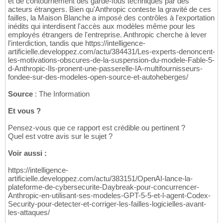
et de contournement des garde-fous techniques par des
acteurs étrangers. Bien qu'Anthropic conteste la gravité de ces
failles, la Maison Blanche a imposé des contrôles à l'exportation
inédits qui interdisent l'accès aux modèles même pour les
employés étrangers de l'entreprise. Anthropic cherche à lever
l'interdiction, tandis que https://intelligence-
artificielle.developpez.com/actu/384431/Les-experts-denoncent-
les-motivations-obscures-de-la-suspension-du-modele-Fable-5-
d-Anthropic-Ils-pronent-une-passerelle-IA-multifournisseurs-
fondee-sur-des-modeles-open-source-et-autoheberges/
Source
: The Information
Et vous ?
Pensez-vous que ce rapport est crédible ou pertinent ?
Quel est votre avis sur le sujet ?
Voir aussi :
https://intelligence-
artificielle.developpez.com/actu/383151/OpenAI-lance-la-
plateforme-de-cybersecurite-Daybreak-pour-concurrencer-
Anthropic-en-utilisant-ses-modeles-GPT-5-5-et-l-agent-Codex-
Security-pour-detecter-et-corriger-les-failles-logicielles-avant-
les-attaques/