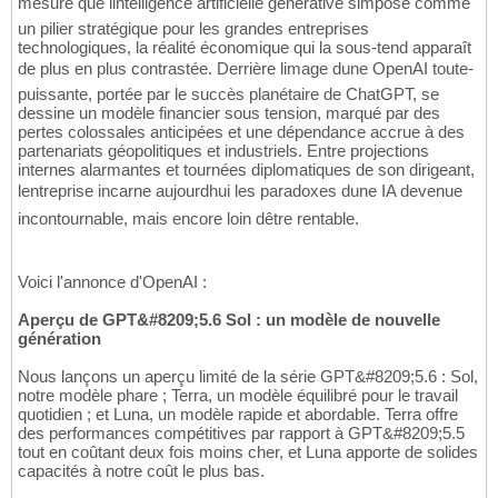
mesure que lintelligence artificielle générative simpose comme
un pilier stratégique pour les grandes entreprises
technologiques, la réalité économique qui la sous-tend apparaît
de plus en plus contrastée. Derrière limage dune OpenAI toute-
puissante, portée par le succès planétaire de ChatGPT, se
dessine un modèle financier sous tension, marqué par des
pertes colossales anticipées et une dépendance accrue à des
partenariats géopolitiques et industriels. Entre projections
internes alarmantes et tournées diplomatiques de son dirigeant,
lentreprise incarne aujourdhui les paradoxes dune IA devenue
incontournable, mais encore loin dêtre rentable.
Voici l'annonce d'OpenAI :
Aperçu de GPT&#8209;5.6 Sol : un modèle de nouvelle
génération
Nous lançons un aperçu limité de la série GPT&#8209;5.6 : Sol,
notre modèle phare ; Terra, un modèle équilibré pour le travail
quotidien ; et Luna, un modèle rapide et abordable. Terra offre
des performances compétitives par rapport à GPT&#8209;5.5
tout en coûtant deux fois moins cher, et Luna apporte de solides
capacités à notre coût le plus bas.