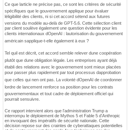
Ce que larticle ne précise pas, ce sont les critères de sécurité
spécifiques que le gouvernement applique pour évaluer
léligibilité des clients, ni si cet accord sétend aux futures
versions du modèle au-delà de GPT-5.6. Cette sélection client
par client soulève également une question évidente pour les
clients internationaux dOpenAI : lautorisation du gouvernement
américain sapplique-t-elle également à eux ?
Tel quil est décrit, cet accord semble relever dune coopération
plutôt que dune obligation légale. Les entreprises ayant déjà
établi des relations avec le gouvernement sont mieux placées
pour passer plus rapidement par tout processus dapprobation
que celles qui nen ont pas. La volonté dOpenAI de coordonner
lordre de lancement renforce sa position pour les contrats
gouvernementaux et tout cadre de déploiement officiel qui
pourrait sensuivre.
Ce rapport intervient alors que l'administration Trump a
interrompu le déploiement de Mythos 5 et Fable 5 d'Anthropic
en invoquant des impératifs de sécurité nationale. Cette
décision repose sur des craintes de cyberattaques potentielles