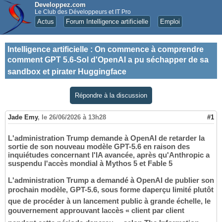
Developpez.com
Le Club des Développeurs et IT Pro
Actus
Forum Intelligence artificielle
Emploi
Intelligence artificielle
:
On commence à comprendre
comment GPT 5.6-Sol d'OpenAI a pu séchapper de sa
sandbox et pirater Huggingface
Répondre à la discussion
Jade Emy
,
le 26/06/2026 à 13h28
#1
L'administration Trump demande à OpenAI de retarder la
sortie de son nouveau modèle GPT-5.6 en raison des
inquiétudes concernant l'IA avancée, après qu'Anthropic a
suspendu l'accès mondial à Mythos 5 et Fable 5
L'administration Trump a demandé à OpenAI de publier son
prochain modèle, GPT-5.6, sous forme daperçu limité plutôt
que de procéder à un lancement public à grande échelle, le
gouvernement approuvant laccès « client par client