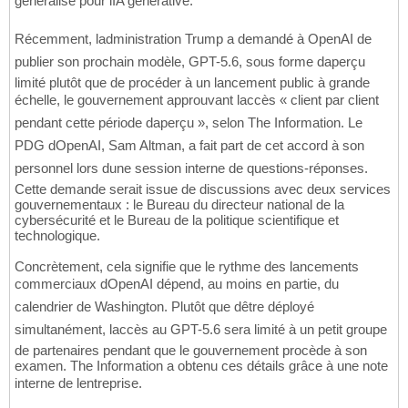
généralisé pour lIA générative.
Récemment, ladministration Trump a demandé à OpenAI de
publier son prochain modèle, GPT-5.6, sous forme daperçu
limité plutôt que de procéder à un lancement public à grande
échelle, le gouvernement approuvant laccès « client par client
pendant cette période daperçu », selon The Information. Le
PDG dOpenAI, Sam Altman, a fait part de cet accord à son
personnel lors dune session interne de questions-réponses.
Cette demande serait issue de discussions avec deux services
gouvernementaux : le Bureau du directeur national de la
cybersécurité et le Bureau de la politique scientifique et
technologique.
Concrètement, cela signifie que le rythme des lancements
commerciaux dOpenAI dépend, au moins en partie, du
calendrier de Washington. Plutôt que dêtre déployé
simultanément, laccès au GPT-5.6 sera limité à un petit groupe
de partenaires pendant que le gouvernement procède à son
examen. The Information a obtenu ces détails grâce à une note
interne de lentreprise.