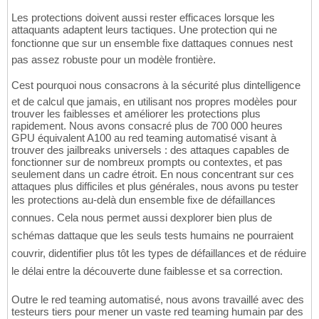
Les protections doivent aussi rester efficaces lorsque les
attaquants adaptent leurs tactiques. Une protection qui ne
fonctionne que sur un ensemble fixe dattaques connues nest
pas assez robuste pour un modèle frontière.
Cest pourquoi nous consacrons à la sécurité plus dintelligence
et de calcul que jamais, en utilisant nos propres modèles pour
trouver les faiblesses et améliorer les protections plus
rapidement. Nous avons consacré plus de 700 000 heures
GPU équivalent A100 au red teaming automatisé visant à
trouver des jailbreaks universels : des attaques capables de
fonctionner sur de nombreux prompts ou contextes, et pas
seulement dans un cadre étroit. En nous concentrant sur ces
attaques plus difficiles et plus générales, nous avons pu tester
les protections au-delà dun ensemble fixe de défaillances
connues. Cela nous permet aussi dexplorer bien plus de
schémas dattaque que les seuls tests humains ne pourraient
couvrir, didentifier plus tôt les types de défaillances et de réduire
le délai entre la découverte dune faiblesse et sa correction.
Outre le red teaming automatisé, nous avons travaillé avec des
testeurs tiers pour mener un vaste red teaming humain par des