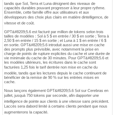
tandis que Sol, Terra et Luna désignent des niveaux de
capacités durables pouvant progresser à leur propre rythme.
Ensemble, cette famille offre aux utilisateurs et aux
développeurs des choix plus clairs en matière dintelligence, de
vitesse et de coût.
GPT&#8209;5.6 est facturé par million de tokens selon trois
tailles de modèles : Sol à 5 $ en entrée / 30 $ en sortie ; Terra à
2,50 $ en entrée / 15 $ en sortie ; et Luna à 1 $ en entrée / 6 $
en sortie. GPT&#8209;5.6 introduit aussi une mise en cache
des prompts plus prévisible, avec notamment la prise en
charge de points de rupture explicites du cache et une durée de
vie minimale du cache de 30 minutes. Pour GPT&#8209;5.6 et
les modèles ultérieurs, les écritures dans le cache sont
facturées 1,25 fois le tarif dentrée non mise en cache du
modèle, tandis que les lectures depuis le cache continuent de
bénéficier de la remise de 90 % sur les entrées mises en
cache.
Nous lançons également GPT&#8209;5.6 Sol sur Cerebras en
juillet, jusquà 750 tokens par seconde, afin dapporter une
intelligence de pointe aux clients à une vitesse sans précédent.
Laccès sera dabord limité à certains clients pendant que nous
augmenterons la capacité.