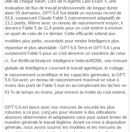
utile de chaque token. Lors de l« Agents Last Exam », une
évaluation de flux de travail professionnels de longue durée
dans 55 domaines, GPT-5.6 Sol établit un nouveau record de
53,6, surpassant Claude Fable 5 (raisonnement adaptatif) de
13,1 points. Même avec un niveau de raisonnement moyen, il
devance Fable 5 de 11,4 points pour un coût estimé à environ
un quart de celui de ce dernier. Cette efficacité sétend aux
modèles plus petits, essentiels pour rendre lintelligence plus
répandue et plus abordable : GPT-5.6 Terra et GPT-5.6 Luna
surpassent Fable 5 pour un coût denviron un seizième de celui-
ci. Sur lArtificial Analysis Intelligence Index&#8288;, une mesure
globale de lintelligence couvrant le travail agentique, le codage,
le raisonnement scientifique et les capacités générales, le GPT-
5.6 Sol avec un niveau de raisonnement maximal se situe à
moins dun point de Fable 5 tout en accomplissant les tâches en
61 % de temps en moins, pour environ la moitié du coût estimé.
GPT-5.6 est lancé avec nos mesures de sécurité les plus
robustes à ce jour, conçues pour résister à des utilisations
abusives déterminées et adaptatives sans pour autant limiter de
manière générale le travail légitime. Avant sa mise à disposition
générale, nous avons soumis les modèles et les mesures de