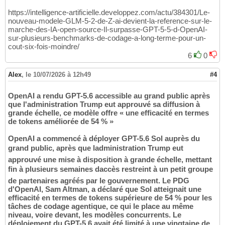
https://intelligence-artificielle.developpez.com/actu/384301/Le-
nouveau-modele-GLM-5-2-de-Z-ai-devient-la-reference-sur-le-
marche-des-IA-open-source-Il-surpasse-GPT-5-5-d-OpenAI-
sur-plusieurs-benchmarks-de-codage-a-long-terme-pour-un-
cout-six-fois-moindre/
6
0
Alex
,
le 10/07/2026 à 12h49
#4
OpenAI a rendu GPT-5.6 accessible au grand public après
que l'administration Trump eut approuvé sa diffusion à
grande échelle, ce modèle offre « une efficacité en termes
de tokens améliorée de 54 % »
OpenAI a commencé à déployer GPT-5.6 Sol auprès du
grand public, après que ladministration Trump eut
approuvé une mise à disposition à grande échelle, mettant
fin à plusieurs semaines daccès restreint à un petit groupe
de partenaires agréés par le gouvernement. Le PDG
d'OpenAI, Sam Altman, a déclaré que Sol atteignait une
efficacité en termes de tokens supérieure de 54 % pour les
tâches de codage agentique, ce qui le place au même
niveau, voire devant, les modèles concurrents. Le
déploiement du GPT-5.6 avait été limité à une vingtaine de