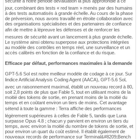
sécurité à notre période dévaluation la plus approfondie à ce
jour, combinant des tests « red team » menés par des humains
à des tests automatisés à grande échelle. Au cours de la phase
de préversion, nous avons travaillé en étroite collaboration avec
des organisations spécialisées et des partenaires de confiance
afin de mettre à lépreuve les défenses et de renforcer les
mesures de sécurité avant un lancement à plus grande échelle.
Le système ainsi obtenu superpose aux protections intégrées
au modèle des contrôles en temps réel, une surveillance et un
accès calibrés en fonction de la confiance et du risque.
Efficace par défaut, performances maximales à la demande
GPT-5.6 Sol est notre meilleur modèle de codage à ce jour. Sur
lindice Artificial Analysis Coding Agent (AACA), GPT-5.6 Sol,
avec un raisonnement maximal, établit un nouveau record à 80,
soit 2,8 points de plus que Fable 5, tout en utilisant moins de la
moitié des tokens de sortie, en prenant moins de la moitié du
temps et en coûtant environ un tiers de moins. Cet avantage
sétend à toute la gamme : Terra affiche des performances
légèrement supérieures à celles de Fable 5, tandis que Luna
surpasse Opus 4.8 ; chacun y parvient en environ un tiers du
temps, avec environ la moitié du nombre de tokens de sortie, et
pour environ un quart du coût estimé. Il établit également de
nouveaux records de performance sur Terminal&#8209;Bench