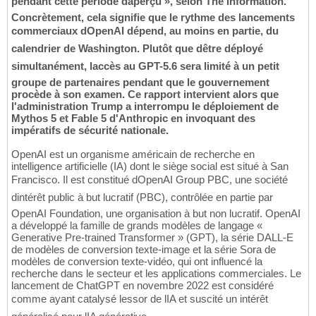
pendant cette période daperçu », selon The Information.
Concrètement, cela signifie que le rythme des lancements
commerciaux dOpenAI dépend, au moins en partie, du
calendrier de Washington. Plutôt que dêtre déployé
simultanément, laccès au GPT-5.6 sera limité à un petit
groupe de partenaires pendant que le gouvernement
procède à son examen. Ce rapport intervient alors que
l'administration Trump a interrompu le déploiement de
Mythos 5 et Fable 5 d'Anthropic en invoquant des
impératifs de sécurité nationale.
OpenAI est un organisme américain de recherche en
intelligence artificielle (IA) dont le siège social est situé à San
Francisco. Il est constitué dOpenAI Group PBC, une société
dintérêt public à but lucratif (PBC), contrôlée en partie par
OpenAI Foundation, une organisation à but non lucratif. OpenAI
a développé la famille de grands modèles de langage «
Generative Pre-trained Transformer » (GPT), la série DALL-E
de modèles de conversion texte-image et la série Sora de
modèles de conversion texte-vidéo, qui ont influencé la
recherche dans le secteur et les applications commerciales. Le
lancement de ChatGPT en novembre 2022 est considéré
comme ayant catalysé lessor de lIA et suscité un intérêt