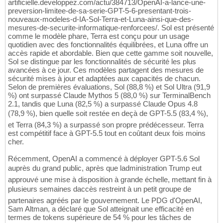
artificielle.developpez.com/actu/384713/OpenAI-a-lance-une-
preversion-limitee-de-sa-serie-GPT-5-6-presentant-trois-
nouveaux-modeles-d-IA-Sol-Terra-et-Luna-ainsi-que-des-
mesures-de-securite-informatique-renforcees/. Sol est présenté
comme le modèle phare, Terra est conçu pour un usage
quotidien avec des fonctionnalités équilibrées, et Luna offre un
accès rapide et abordable. Bien que cette gamme soit nouvelle,
Sol se distingue par les fonctionnalités de sécurité les plus
avancées à ce jour. Ces modèles partagent des mesures de
sécurité mises à jour et adaptées aux capacités de chacun.
Selon de premières évaluations, Sol (88,8 %) et Sol Ultra (91,9
%) ont surpassé Claude Mythos 5 (88,0 %) sur TerminalBench
2.1, tandis que Luna (82,5 %) a surpassé Claude Opus 4.8
(78,9 %), bien quelle soit restée en deçà de GPT-5.5 (83,4 %),
et Terra (84,3 %) a surpassé son propre prédécesseur. Terra
est compétitif face à GPT-5.5 tout en coûtant deux fois moins
cher.
Récemment, OpenAI a commencé à déployer GPT-5.6 Sol
auprès du grand public, après que ladministration Trump eut
approuvé une mise à disposition à grande échelle, mettant fin à
plusieurs semaines daccès restreint à un petit groupe de
partenaires agréés par le gouvernement. Le PDG d'OpenAI,
Sam Altman, a déclaré que Sol atteignait une efficacité en
termes de tokens supérieure de 54 % pour les tâches de