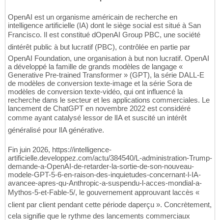
OpenAI est un organisme américain de recherche en
intelligence artificielle (IA) dont le siège social est situé à San
Francisco. Il est constitué dOpenAI Group PBC, une société
dintérêt public à but lucratif (PBC), contrôlée en partie par
OpenAI Foundation, une organisation à but non lucratif. OpenAI
a développé la famille de grands modèles de langage «
Generative Pre-trained Transformer » (GPT), la série DALL-E
de modèles de conversion texte-image et la série Sora de
modèles de conversion texte-vidéo, qui ont influencé la
recherche dans le secteur et les applications commerciales. Le
lancement de ChatGPT en novembre 2022 est considéré
comme ayant catalysé lessor de lIA et suscité un intérêt
généralisé pour lIA générative.
Fin juin 2026, https://intelligence-
artificielle.developpez.com/actu/384540/L-administration-Trump-
demande-a-OpenAI-de-retarder-la-sortie-de-son-nouveau-
modele-GPT-5-6-en-raison-des-inquietudes-concernant-l-IA-
avancee-apres-qu-Anthropic-a-suspendu-l-acces-mondial-a-
Mythos-5-et-Fable-5/, le gouvernement approuvant laccès «
client par client pendant cette période daperçu ». Concrètement,
cela signifie que le rythme des lancements commerciaux