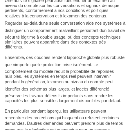
Une activité signalée peut aussi déclencher un examen au
niveau du compte sur les conversations et signaux de risque
pertinents, conformément à nos conditions et politiques
relatives à la conservation et à lexamen des contenus.
Regarder au-delà dune seule conversation aide nos systèmes à
distinguer un comportement malveillant persistant dun travail de
sécurité légitime à double usage, où des concepts techniques
similaires peuvent apparaître dans des contextes très
différents.
Ensemble, ces couches rendent lapproche globale plus robuste
que nimporte quelle protection prise isolément. Le
comportement du modèle réduit la probabilité de réponses
nuisibles, les systèmes en temps réel peuvent intervenir
pendant la génération, lexamen au niveau du compte peut
identifier des schémas plus larges, et laccès différencié
préserve les travaux défensifs importants sans rendre les
capacités les plus sensibles largement disponibles par défaut.
En particulier pendant laperçu, les utilisateurs peuvent
rencontrer des protections qui bloquent ou refusent certaines
demandes. Dautres demandes peuvent prendre plus de temps
parce que la génération est suspendue pour un examen