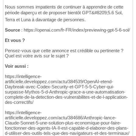
Nous sommes impatients de continuer à apprendre de cette
période daperçu et de proposer bientôt GPT&#8209;5.6 Sol,
Terra et Luna à davantage de personnes.
Source
: https://openai.com/fr-FR/index/previewing-gpt-5-6-sol/
Et vous ?
Pensez-vous que cette annonce est crédible ou pertinente ?
Quel est votre avis sur le sujet ?
Voir aussi :
https://intelligence-
artificielle.developpez.com/actu/384539/OpenAI-etend-
Daybreak-avec-Codex-Security-et-GPT-5-5-Cyber-qui-
surpasse-Mythos-5-d-Anthropic-grace-a-une-automatisation-
complete-de-la-detection-des-vulnerabilites-et-de-l-application-
des-correctifs/
https://intelligence-
artificielle.developpez.com/actu/384686/Anthropic-lance-
Claude-Sonnet-5-une-solution-plus-economique-pour-faire-
fonctionner-des-agents-IA-Il-est-capable-d-elaborer-des-plans-
d-utiliser-des-outils-tels-que-des-navigateurs-et-des-terminaux/