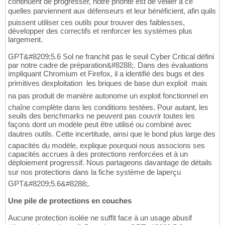
continuent de progresser, notre priorité est de veiller à ce
quelles parviennent aux défenseurs et leur bénéficient, afin quils
puissent utiliser ces outils pour trouver des faiblesses,
développer des correctifs et renforcer les systèmes plus
largement.
GPT&#8209;5.6 Sol ne franchit pas le seuil Cyber Critical défini
par notre cadre de préparation&#8288;. Dans des évaluations
impliquant Chromium et Firefox, il a identifié des bugs et des
primitives dexploitation  les briques de base dun exploit  mais
na pas produit de manière autonome un exploit fonctionnel en
chaîne complète dans les conditions testées. Pour autant, les
seuils des benchmarks ne peuvent pas couvrir toutes les
façons dont un modèle peut être utilisé ou combiné avec
dautres outils. Cette incertitude, ainsi que le bond plus large des
capacités du modèle, explique pourquoi nous associons ses
capacités accrues à des protections renforcées et à un
déploiement progressif. Nous partageons davantage de détails
sur nos protections dans la fiche système de laperçu
GPT&#8209;5.6&#8288;.
Une pile de protections en couches
Aucune protection isolée ne suffit face à un usage abusif