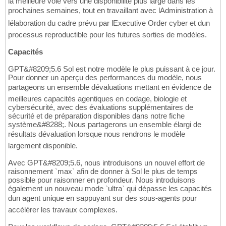
la meilleure voie vers une disponibilité plus large dans les
prochaines semaines, tout en travaillant avec lAdministration à
lélaboration du cadre prévu par lExecutive Order cyber et dun
processus reproductible pour les futures sorties de modèles.
Capacités
GPT&#8209;5.6 Sol est notre modèle le plus puissant à ce jour.
Pour donner un aperçu des performances du modèle, nous
partageons un ensemble dévaluations mettant en évidence de
meilleures capacités agentiques en codage, biologie et
cybersécurité, avec des évaluations supplémentaires de
sécurité et de préparation disponibles dans notre fiche
système&#8288;. Nous partagerons un ensemble élargi de
résultats dévaluation lorsque nous rendrons le modèle
largement disponible.
Avec GPT&#8209;5.6, nous introduisons un nouvel effort de
raisonnement `max` afin de donner à Sol le plus de temps
possible pour raisonner en profondeur. Nous introduisons
également un nouveau mode `ultra` qui dépasse les capacités
dun agent unique en sappuyant sur des sous-agents pour
accélérer les travaux complexes.