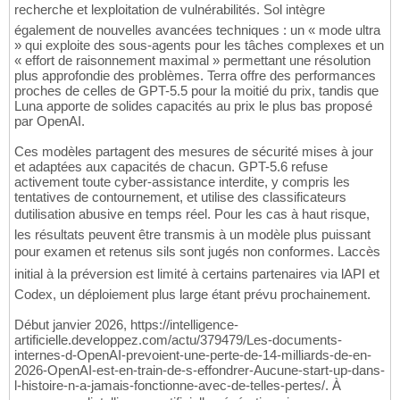
recherche et lexploitation de vulnérabilités. Sol intègre
également de nouvelles avancées techniques : un « mode ultra
» qui exploite des sous-agents pour les tâches complexes et un
« effort de raisonnement maximal » permettant une résolution
plus approfondie des problèmes. Terra offre des performances
proches de celles de GPT-5.5 pour la moitié du prix, tandis que
Luna apporte de solides capacités au prix le plus bas proposé
par OpenAI.
Ces modèles partagent des mesures de sécurité mises à jour
et adaptées aux capacités de chacun. GPT-5.6 refuse
activement toute cyber-assistance interdite, y compris les
tentatives de contournement, et utilise des classificateurs
dutilisation abusive en temps réel. Pour les cas à haut risque,
les résultats peuvent être transmis à un modèle plus puissant
pour examen et retenus sils sont jugés non conformes. Laccès
initial à la préversion est limité à certains partenaires via lAPI et
Codex, un déploiement plus large étant prévu prochainement.
Début janvier 2026, https://intelligence-
artificielle.developpez.com/actu/379479/Les-documents-
internes-d-OpenAI-prevoient-une-perte-de-14-milliards-de-en-
2026-OpenAI-est-en-train-de-s-effondrer-Aucune-start-up-dans-
l-histoire-n-a-jamais-fonctionne-avec-de-telles-pertes/. À