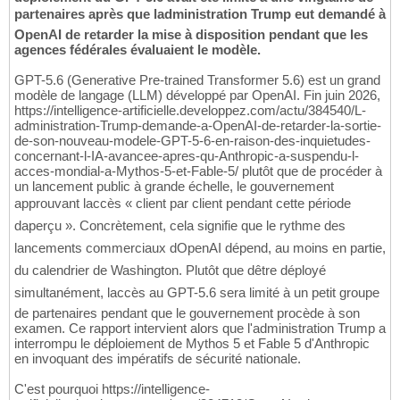
partenaires après que ladministration Trump eut demandé à
OpenAI de retarder la mise à disposition pendant que les
agences fédérales évaluaient le modèle.
GPT-5.6 (Generative Pre-trained Transformer 5.6) est un grand
modèle de langage (LLM) développé par OpenAI. Fin juin 2026,
https://intelligence-artificielle.developpez.com/actu/384540/L-
administration-Trump-demande-a-OpenAI-de-retarder-la-sortie-
de-son-nouveau-modele-GPT-5-6-en-raison-des-inquietudes-
concernant-l-IA-avancee-apres-qu-Anthropic-a-suspendu-l-
acces-mondial-a-Mythos-5-et-Fable-5/ plutôt que de procéder à
un lancement public à grande échelle, le gouvernement
approuvant laccès « client par client pendant cette période
daperçu ». Concrètement, cela signifie que le rythme des
lancements commerciaux dOpenAI dépend, au moins en partie,
du calendrier de Washington. Plutôt que dêtre déployé
simultanément, laccès au GPT-5.6 sera limité à un petit groupe
de partenaires pendant que le gouvernement procède à son
examen. Ce rapport intervient alors que l'administration Trump a
interrompu le déploiement de Mythos 5 et Fable 5 d'Anthropic
en invoquant des impératifs de sécurité nationale.
C'est pourquoi https://intelligence-