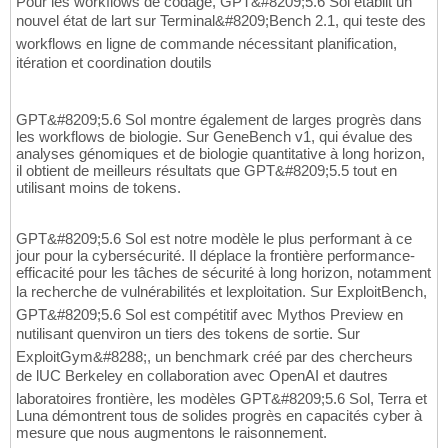
Pour les workflows de codage, GPT&#8209;5.6 Sol établit un
nouvel état de lart sur Terminal&#8209;Bench 2.1, qui teste des
workflows en ligne de commande nécessitant planification,
itération et coordination doutils
GPT&#8209;5.6 Sol montre également de larges progrès dans
les workflows de biologie. Sur GeneBench v1, qui évalue des
analyses génomiques et de biologie quantitative à long horizon,
il obtient de meilleurs résultats que GPT&#8209;5.5 tout en
utilisant moins de tokens.
GPT&#8209;5.6 Sol est notre modèle le plus performant à ce
jour pour la cybersécurité. Il déplace la frontière performance-
efficacité pour les tâches de sécurité à long horizon, notamment
la recherche de vulnérabilités et lexploitation. Sur ExploitBench,
GPT&#8209;5.6 Sol est compétitif avec Mythos Preview en
nutilisant quenviron un tiers des tokens de sortie. Sur
ExploitGym&#8288;, un benchmark créé par des chercheurs
de lUC Berkeley en collaboration avec OpenAI et dautres
laboratoires frontière, les modèles GPT&#8209;5.6 Sol, Terra et
Luna démontrent tous de solides progrès en capacités cyber à
mesure que nous augmentons le raisonnement.