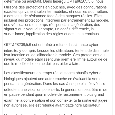
déterminé ou adaptatif. Dans laperçu GPT&#8209;5.6, nous
utilisons des protections en couches, avec des configurations
exactes qui varient selon les modèles, et nous les soumettons
à des tests de résistance face à des attaques réelles. Elles
incluent des protections intégrées par entraînement au modèle,
des vérifications en temps réel pendant la génération, des
signaux au niveau du compte, un accès différencié, la
surveillance, lapplication des règles et des tests continus.
GPT&#8209;5.6 est entraîné à refuser lassistance cyber
interdite, y compris lorsque les utilisateurs tentent de dissimuler
leur intention ou de jailbreaker le modèle. Ces protections au
niveau du modèle établissent une première limite autour de ce
que le modèle doit ou ne doit pas aider à faire.
Les classificateurs en temps réel dusages abusifs cyber et
biologiques ajoutent une autre couche en évaluant la sortie
pendant sa génération. Dans les cas à risque plus élevé, sils
détectent une violation potentielle, la génération peut être mise
en pause pendant quun modèle de raisonnement plus grand
examine la conversation et son contexte. Si la sortie est jugée
non autorisée, elle est retenue avant datteindre lutilisateur.