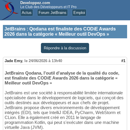
Developpez.com
Le Club des Développeurs et IT Pro
Actus
Forum JetBrains
Emploi
JetBrains
:
Qodana est finaliste des CODiE Awards
2026 dans la catégorie « Meilleur outil DevOps »
Répondre à la discussion
Jade Emy
,
le 24/06/2026 à 13h40
#1
JetBrains Qodana, l'outil d'analyse de la qualité du code,
est finaliste des CODiE Awards 2026 dans la catégorie «
Meilleur outil DevOps »
JetBrains est une société à responsabilité limitée internationale
spécialisée dans le développement de logiciels, qui conçoit des
outils destinés aux développeurs et aux chefs de projet.
JetBrains propose divers environnements de développement
intégrés (EDI), tels que IntelliJ IDEA, PyCharm, WebStorm et
CLion. Elle a également créé en 2011 le langage de
programmation Kotlin, qui peut s'exécuter dans une machine
virtuelle Java (JVM).