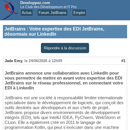
Developpez.com
Le Club des Développeurs et IT Pro
Actus
Forum JetBrains
Emploi
JetBrains
:
Votre expertise des EDI JetBrains,
désormais sur LinkedIn
Répondre à la discussion
Jade Emy
,
le 24/06/2026 à 12h09
#1
JetBrains annonce une collaboration avec LinkedIn pour
vous permettre de mettre en avant votre expertise des EDI
JetBrains sur le réseau professionnel, en connectant votre
EDI à LinkedIn
JetBrains est une société à responsabilité limitée internationale
spécialisée dans le développement de logiciels, qui conçoit des
outils destinés aux développeurs et aux chefs de projet.
JetBrains propose divers environnements de développement
intégrés (EDI), tels que IntelliJ IDEA, PyCharm, WebStorm et
CLion. Elle a également créé en 2011 le langage de
programmation Kotlin, qui peut s'exécuter dans une machine