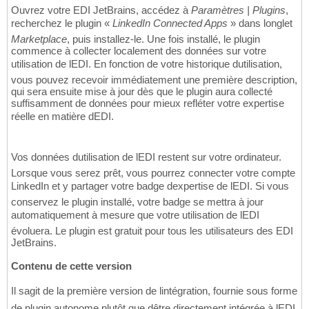
Ouvrez votre EDI JetBrains, accédez à
Paramètres | Plugins
,
recherchez le plugin «
LinkedIn Connected Apps
» dans longlet
Marketplace
, puis installez-le. Une fois installé, le plugin
commence à collecter localement des données sur votre
utilisation de lEDI. En fonction de votre historique dutilisation,
vous pouvez recevoir immédiatement une première description,
qui sera ensuite mise à jour dès que le plugin aura collecté
suffisamment de données pour mieux refléter votre expertise
réelle en matière dEDI.
Vos données dutilisation de lEDI restent sur votre ordinateur.
Lorsque vous serez prêt, vous pourrez connecter votre compte
LinkedIn et y partager votre badge dexpertise de lEDI. Si vous
conservez le plugin installé, votre badge se mettra à jour
automatiquement à mesure que votre utilisation de lEDI
évoluera. Le plugin est gratuit pour tous les utilisateurs des EDI
JetBrains.
Contenu de cette version
Il sagit de la première version de lintégration, fournie sous forme
de plugin autonome plutôt que dêtre directement intégrée à lEDI.