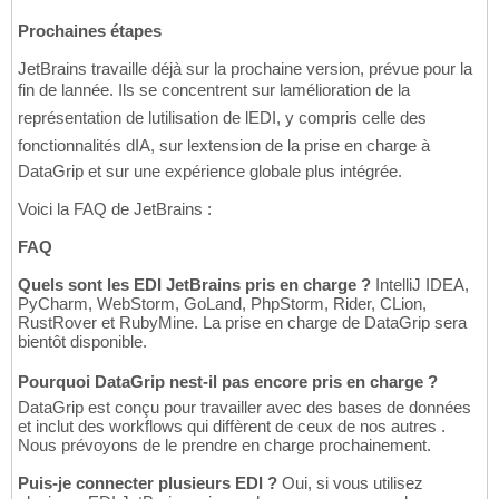
Prochaines étapes
JetBrains travaille déjà sur la prochaine version, prévue pour la
fin de lannée. Ils se concentrent sur lamélioration de la
représentation de lutilisation de lEDI, y compris celle des
fonctionnalités dIA, sur lextension de la prise en charge à
DataGrip et sur une expérience globale plus intégrée.
Voici la FAQ de JetBrains :
FAQ
Quels sont les EDI JetBrains pris en charge ?
IntelliJ IDEA,
PyCharm, WebStorm, GoLand, PhpStorm, Rider, CLion,
RustRover et RubyMine. La prise en charge de DataGrip sera
bientôt disponible.
Pourquoi DataGrip nest-il pas encore pris en charge ?
DataGrip est conçu pour travailler avec des bases de données
et inclut des workflows qui diffèrent de ceux de nos autres .
Nous prévoyons de le prendre en charge prochainement.
Puis-je connecter plusieurs EDI ?
Oui, si vous utilisez