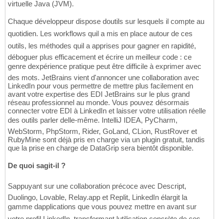
virtuelle Java (JVM).
Chaque développeur dispose doutils sur lesquels il compte au
quotidien. Les workflows quil a mis en place autour de ces
outils, les méthodes quil a apprises pour gagner en rapidité,
déboguer plus efficacement et écrire un meilleur code : ce
genre dexpérience pratique peut être difficile à exprimer avec
des mots. JetBrains vient d'annoncer une collaboration avec
LinkedIn pour vous permettre de mettre plus facilement en
avant votre expertise des EDI JetBrains sur le plus grand
réseau professionnel au monde. Vous pouvez désormais
connecter votre EDI à LinkedIn et laisser votre utilisation réelle
des outils parler delle-même. IntelliJ IDEA, PyCharm,
WebStorm, PhpStorm, Rider, GoLand, CLion, RustRover et
RubyMine sont déjà pris en charge via un plugin gratuit, tandis
que la prise en charge de DataGrip sera bientôt disponible.
De quoi sagit-il ?
Sappuyant sur une collaboration précoce avec Descript,
Duolingo, Lovable, Relay.app et Replit, LinkedIn élargit la
gamme dapplications que vous pouvez mettre en avant sur
votre profil LinkedIn, transformant lutilisation concrète de ces