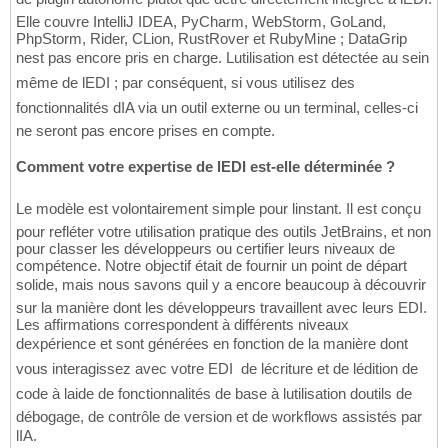
Elle couvre IntelliJ IDEA, PyCharm, WebStorm, GoLand,
PhpStorm, Rider, CLion, RustRover et RubyMine ; DataGrip
nest pas encore pris en charge. Lutilisation est détectée au sein
même de lEDI ; par conséquent, si vous utilisez des
fonctionnalités dIA via un outil externe ou un terminal, celles-ci
ne seront pas encore prises en compte.
Comment votre expertise de lEDI est-elle déterminée ?
Le modèle est volontairement simple pour linstant. Il est conçu
pour refléter votre utilisation pratique des outils JetBrains, et non
pour classer les développeurs ou certifier leurs niveaux de
compétence. Notre objectif était de fournir un point de départ
solide, mais nous savons quil y a encore beaucoup à découvrir
sur la manière dont les développeurs travaillent avec leurs EDI.
Les affirmations correspondent à différents niveaux
dexpérience et sont générées en fonction de la manière dont
vous interagissez avec votre EDI  de lécriture et de lédition de
code à laide de fonctionnalités de base à lutilisation doutils de
débogage, de contrôle de version et de workflows assistés par
lIA.