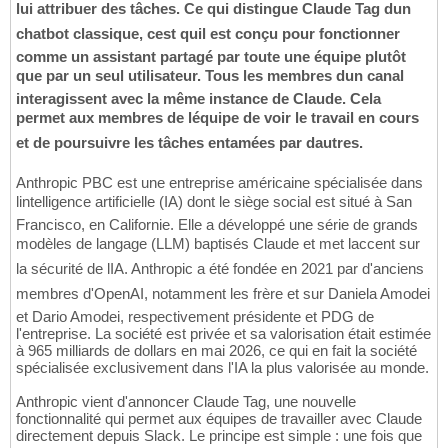
lui attribuer des tâches. Ce qui distingue Claude Tag dun
chatbot classique, cest quil est conçu pour fonctionner
comme un assistant partagé par toute une équipe plutôt
que par un seul utilisateur. Tous les membres dun canal
interagissent avec la même instance de Claude. Cela
permet aux membres de léquipe de voir le travail en cours
et de poursuivre les tâches entamées par dautres.
Anthropic PBC est une entreprise américaine spécialisée dans
lintelligence artificielle (IA) dont le siège social est situé à San
Francisco, en Californie. Elle a développé une série de grands
modèles de langage (LLM) baptisés Claude et met laccent sur
la sécurité de lIA. Anthropic a été fondée en 2021 par d'anciens
membres d'OpenAI, notamment les frère et sur Daniela Amodei
et Dario Amodei, respectivement présidente et PDG de
l'entreprise. La société est privée et sa valorisation était estimée
à 965 milliards de dollars en mai 2026, ce qui en fait la société
spécialisée exclusivement dans l'IA la plus valorisée au monde.
Anthropic vient d'annoncer Claude Tag, une nouvelle
fonctionnalité qui permet aux équipes de travailler avec Claude
directement depuis Slack. Le principe est simple : une fois que