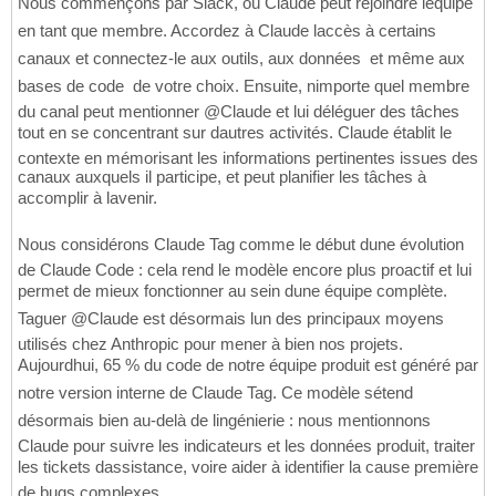
Nous commençons par Slack, où Claude peut rejoindre léquipe
en tant que membre. Accordez à Claude laccès à certains
canaux et connectez-le aux outils, aux données  et même aux
bases de code  de votre choix. Ensuite, nimporte quel membre
du canal peut mentionner @Claude et lui déléguer des tâches
tout en se concentrant sur dautres activités. Claude établit le
contexte en mémorisant les informations pertinentes issues des
canaux auxquels il participe, et peut planifier les tâches à
accomplir à lavenir.
Nous considérons Claude Tag comme le début dune évolution
de Claude Code : cela rend le modèle encore plus proactif et lui
permet de mieux fonctionner au sein dune équipe complète.
Taguer @Claude est désormais lun des principaux moyens
utilisés chez Anthropic pour mener à bien nos projets.
Aujourdhui, 65 % du code de notre équipe produit est généré par
notre version interne de Claude Tag. Ce modèle sétend
désormais bien au-delà de lingénierie : nous mentionnons
Claude pour suivre les indicateurs et les données produit, traiter
les tickets dassistance, voire aider à identifier la cause première
de bugs complexes.