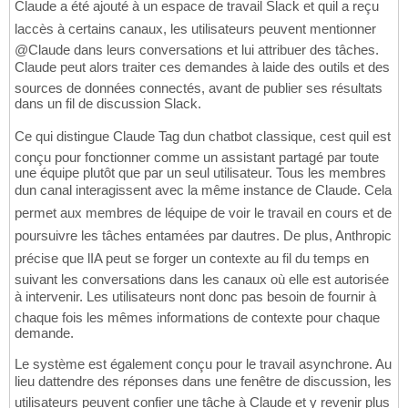
Claude a été ajouté à un espace de travail Slack et quil a reçu
laccès à certains canaux, les utilisateurs peuvent mentionner
@Claude dans leurs conversations et lui attribuer des tâches.
Claude peut alors traiter ces demandes à laide des outils et des
sources de données connectés, avant de publier ses résultats
dans un fil de discussion Slack.
Ce qui distingue Claude Tag dun chatbot classique, cest quil est
conçu pour fonctionner comme un assistant partagé par toute
une équipe plutôt que par un seul utilisateur. Tous les membres
dun canal interagissent avec la même instance de Claude. Cela
permet aux membres de léquipe de voir le travail en cours et de
poursuivre les tâches entamées par dautres. De plus, Anthropic
précise que lIA peut se forger un contexte au fil du temps en
suivant les conversations dans les canaux où elle est autorisée
à intervenir. Les utilisateurs nont donc pas besoin de fournir à
chaque fois les mêmes informations de contexte pour chaque
demande.
Le système est également conçu pour le travail asynchrone. Au
lieu dattendre des réponses dans une fenêtre de discussion, les
utilisateurs peuvent confier une tâche à Claude et y revenir plus