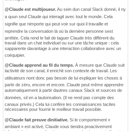
@Claude est multijoueur.
Au sein dun canal Slack donné, il ny
a quun seul Claude qui interagit avec tout le monde. Cela
signifie que nimporte qui peut voir sur quoi il travaille et
reprendre la conversation là où la dernière personne sest
arrêtée. Cela rend le fait de taguer Claude très différent du
travail dans un chat individuel ou sur une tâche unique : cela
sapparente davantage à une interaction collaborative avec un
coéquipier.
@Claude apprend au fil du temps.
À mesure que Claude suit
lactivité de son canal, il enrichit son contexte de travail. Les
utilisateurs nont donc pas besoin de lui expliquer les choses à
partir de zéro, encore et encore. Claude peut même apprendre
automatiquement à partir dautres canaux Slack et sources de
données, sil en a lautorisation. (Il ne rend pas compte des
canaux privés.) Cela lui confère les connaissances tacites
nécessaires pour fournir le meilleur travail possible.
@Claude fait preuve dinitiative.
Si le comportement «
ambiant » est activé, Claude vous tiendra proactivement