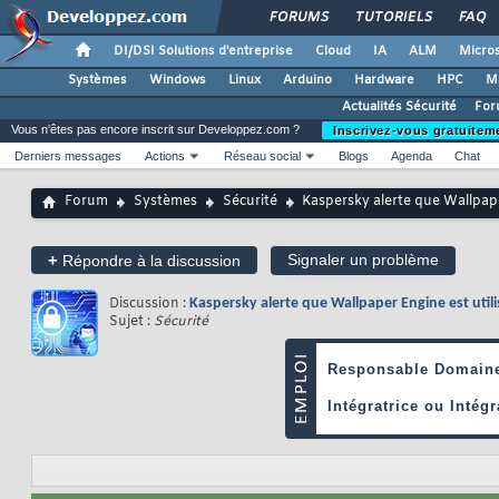
FORUMS
TUTORIELS
FAQ
DI/DSI Solutions d'entreprise
Cloud
IA
ALM
Micros
Systèmes
Windows
Linux
Arduino
Hardware
HPC
M
Actualités Sécurité
For
Vous n'êtes pas encore inscrit sur Developpez.com ?
Inscrivez-vous gratuitem
Derniers messages
Actions
Réseau social
Blogs
Agenda
Chat
Forum
Systèmes
Sécurité
Kaspersky alerte que Wallpaper
+
Signaler un problème
Répondre à la discussion
Discussion :
Kaspersky alerte que Wallpaper Engine est utili
Sujet :
Sécurité