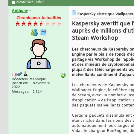
23/06/2026,
14h13
Anthony
Kaspersky alerte que Wallpaper E
Chroniqueur Actualités
Kaspersky avertit que l
auprès de millions d'ut
Steam Workshop
Les chercheurs de Kaspersky ont
Engine par le biais de fonds d’é
partage via Workshop de l’appl
et des mineurs de cryptomonnaie
plupart des téléchargements ay
malveillants continuent d’appar
Rédacteur technique
Inscrit en
Novembre
Les chercheurs de Kaspersky on
2022
Wallpaper Engine, la célèbre app
Messages
2 314
de Steam, avec un nombre d’insta
d'application » de l'applicatio
des paquets malveillants contena
Certains paquets dissimulaient 
étant inclus dans les noms des a
automatiquement les charges uti
Vidar, le chargeur RenEngine, 