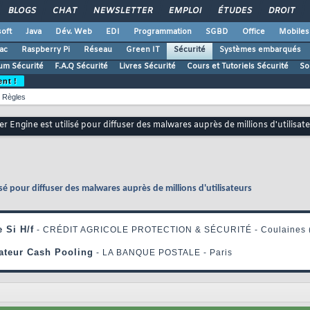
BLOGS
CHAT
NEWSLETTER
EMPLOI
ÉTUDES
DROIT
oft
Java
Dév. Web
EDI
Programmation
SGBD
Office
Mobiles
ac
Raspberry Pi
Réseau
Green IT
Sécurité
Systèmes embarqués
um Sécurité
F.A.Q Sécurité
Livres Sécurité
Cours et Tutoriels Sécurité
So
ent !
Règles
 Engine est utilisé pour diffuser des malwares auprès de millions d'utilisat
sé pour diffuser des malwares auprès de millions d'utilisateurs