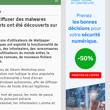
#1
s
diffuser des malwares
ants ont été découverts sur
ons d’utilisateurs de Wallpaper
ues ont exploité la fonctionnalité de
, des infostealers, des ransomwares
tilisateurs du monde entier, la
es connues, de nouveaux fichiers
s.
ntenu de Steam Workshop pour
ation non ludique la plus populaire
onctionnalité « fond d'écran
Windows autonomes, afin de diffuser
iers de fonds d'écran légitimes.
r mot de passe, les mots de passe
ts puissent extraire
rkKomet, les infostealers Lumma et