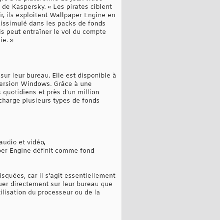
 de Kaspersky. « Les pirates ciblent
r, ils exploitent Wallpaper Engine en
 dissimulé dans les packs de fonds
is peut entraîner le vol du compte
ie. »
ur leur bureau. Elle est disponible à
 version Windows. Grâce à une
 quotidiens et près d’un million
 charge plusieurs types de fonds
udio et vidéo,
per Engine définit comme fond
isquées, car il s'agit essentiellement
uer directement sur leur bureau que
ilisation du processeur ou de la