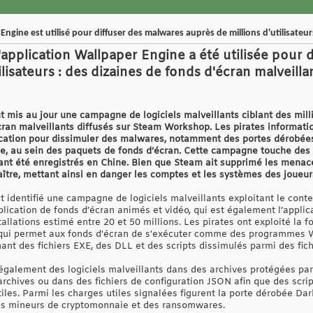
ngine est utilisé pour diffuser des malwares auprès de millions d'utilisateur
'application Wallpaper Engine a été utilisée pour 
ilisateurs : des dizaines de fonds d'écran malveill
 mis au jour une campagne de logiciels malveillants ciblant des milli
cran malveillants diffusés sur Steam Workshop. Les pirates informatiq
ication pour dissimuler des malwares, notamment des portes dérobées
, au sein des paquets de fonds d’écran. Cette campagne touche des u
ant été enregistrés en Chine. Bien que Steam ait supprimé les menac
aître, mettant ainsi en danger les comptes et les systèmes des joueur
t identifié une campagne de logiciels malveillants exploitant le co
lication de fonds d’écran animés et vidéo, qui est également l’applic
llations estimé entre 20 et 50 millions. Les pirates ont exploité la f
n, qui permet aux fonds d'écran de s'exécuter comme des programmes 
nt des fichiers EXE, des DLL et des scripts dissimulés parmi des fich
également des logiciels malveillants dans des archives protégées pa
rchives ou dans des fichiers de configuration JSON afin que des scrip
les. Parmi les charges utiles signalées figurent la porte dérobée Da
des mineurs de cryptomonnaie et des ransomwares.