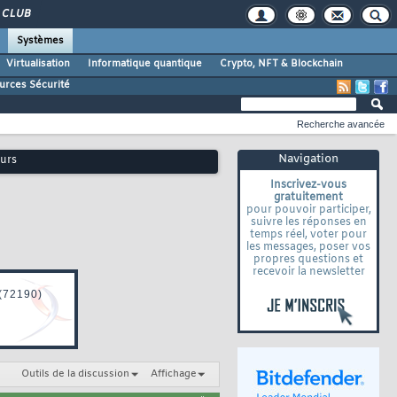
CLUB
Systèmes
Virtualisation
Informatique quantique
Crypto, NFT & Blockchain
urces Sécurité
Recherche avancée
Navigation
eurs
Inscrivez-vous
gratuitement
pour pouvoir participer,
suivre les réponses en
temps réel, voter pour
les messages, poser vos
propres questions et
recevoir la newsletter
Outils de la discussion
Affichage