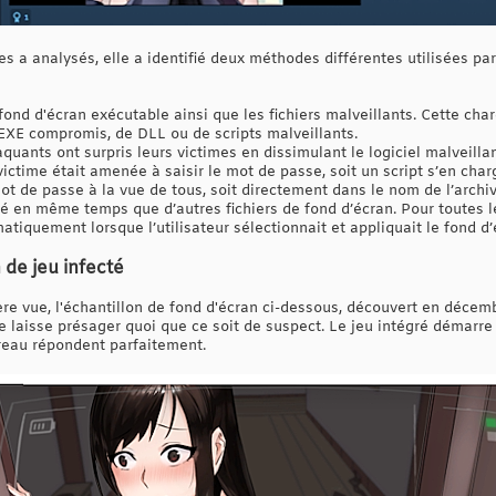
s a analysés, elle a identifié deux méthodes différentes utilisées par
ond d'écran exécutable ainsi que les fichiers malveillants. Cette cha
EXE compromis, de DLL ou de scripts malveillants.
aquants ont surpris leurs victimes en dissimulant le logiciel malveill
victime était amenée à saisir le mot de passe, soit un script s’en ch
t de passe à la vue de tous, soit directement dans le nom de l’archive
lé en même temps que d’autres fichiers de fond d’écran. Pour toutes le
atiquement lorsque l’utilisateur sélectionnait et appliquait le fond d’
 de jeu infecté
re vue, l'échantillon de fond d'écran ci-dessous, découvert en décemb
 ne laisse présager quoi que ce soit de suspect. Le jeu intégré démar
eau répondent parfaitement.