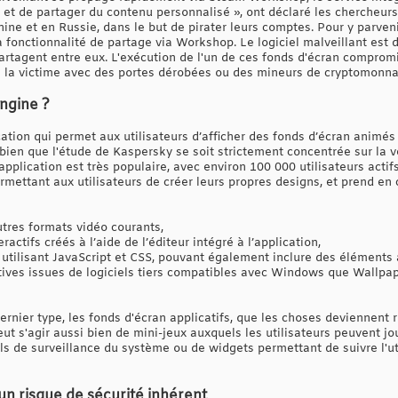
et de partager du contenu personnalisé », ont déclaré les chercheurs
ine et en Russie, dans le but de pirater leurs comptes. Pour y parveni
a fonctionnalité de partage via Workshop. Le logiciel malveillant est
partagent entre eux. L'exécution de l'un de ces fonds d'écran comprom
 la victime avec des portes dérobées ou des mineurs de cryptomonna
ngine ?
tion qui permet aux utilisateurs d’afficher des fonds d’écran animés s
 bien que l'étude de Kaspersky se soit strictement concentrée sur la
ication est très populaire, avec environ 100 000 utilisateurs actifs
permettant aux utilisateurs de créer leurs propres designs, et prend en
tres formats vidéo courants,
ractifs créés à l’aide de l’éditeur intégré à l’application,
ilisant JavaScript et CSS, pouvant également inclure des éléments a
ctives issues de logiciels tiers compatibles avec Windows que Wallpa
ernier type, les fonds d'écran applicatifs, que les choses deviennent r
t s'agir aussi bien de mini-jeux auxquels les utilisateurs peuvent jo
ils de surveillance du système ou de widgets permettant de suivre l'ut
 un risque de sécurité inhérent