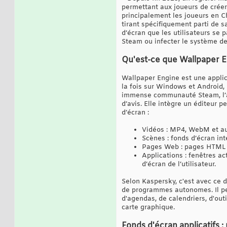
permettant aux joueurs de créer 
principalement les joueurs en Ch
tirant spécifiquement parti de s
d’écran que les utilisateurs se 
Steam ou infecter le système de
Qu'est-ce que Wallpaper E
Wallpaper Engine est une applica
la fois sur Windows et Android,
immense communauté Steam, l’appl
d’avis. Elle intègre un éditeur 
d’écran :
Vidéos : MP4, WebM et au
Scènes : fonds d’écran inte
Pages Web : pages HTML ut
Applications : fenêtres a
d’écran de l’utilisateur.
Selon Kaspersky, c'est avec ce d
de programmes autonomes. Il peu
d'agendas, de calendriers, d'out
carte graphique.
Fonds d'écran applicatifs :