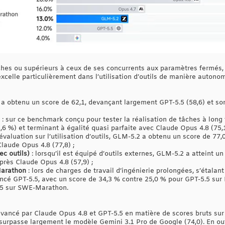
hes ou supérieurs à ceux de ses concurrents aux paramètres fermés, 
excelle particulièrement dans l’utilisation d’outils de manière autono
a obtenu un score de 62,1, devançant largement GPT-5.5 (58,6) et so
: sur ce benchmark conçu pour tester la réalisation de tâches à long
,6 %) et terminant à égalité quasi parfaite avec Claude Opus 4.8 (75,1
 évaluation sur l’utilisation d’outils, GLM-5.2 a obtenu un score de 77,
Claude Opus 4.8 (77,8) ;
c outils)
: lorsqu’il est équipé d’outils externes, GLM-5.2 a atteint u
 près Claude Opus 4.8 (57,9) ;
Marathon
: lors de charges de travail d’ingénierie prolongées, s’étalan
cé GPT-5.5, avec un score de 34,3 % contre 25,0 % pour GPT-5.5 sur 
.5 sur SWE-Marathon.
vancé par Claude Opus 4.8 et GPT-5.5 en matière de scores bruts sur
il surpasse largement le modèle Gemini 3.1 Pro de Google (74,0). En o