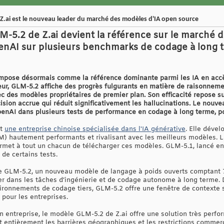
.ai est le nouveau leader du marché des modèles d'IA open source
5.2 de Z.ai devient la référence sur le marché de
nAI sur plusieurs benchmarks de codage à long t
pose désormais comme la référence dominante parmi les IA en accès
ur, GLM-5.2 affiche des progrès fulgurants en matière de raisonnemen
c des modèles propriétaires de premier plan. Son efficacité repose su
cision accrue qui réduit significativement les hallucinations. Le nou
penAI dans plusieurs tests de performance en codage à long terme, po
st
une entreprise chinoise spécialisée dans l'IA générative
. Elle déve
) hautement performants et rivalisant avec les meilleurs modèles. L
rmet à tout un chacun de télécharger ces modèles. GLM-5.1, lancé en 
de certains tests.
 de GLM-5.2, un nouveau modèle de langage à poids ouverts comptant 
r dans les tâches d’ingénierie et de codage autonome à long terme. 
vironnements de codage tiers, GLM-5.2 offre une fenêtre de contexte s
pour les entreprises.
n entreprise, le modèle GLM-5.2 de Z.ai offre une solution très perf
t entièrement les barrières géographiques et les restrictions comme