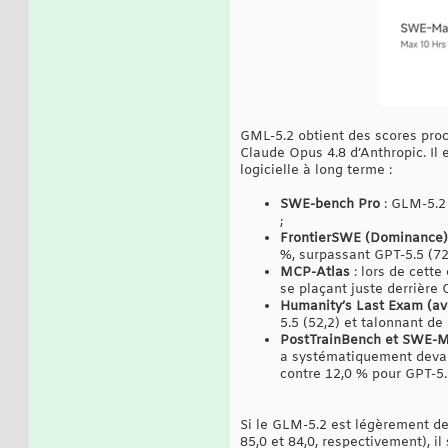
GML-5.2 obtient des scores proc
Claude Opus 4.8 d’Anthropic. Il 
logicielle à long terme :
SWE-bench Pro
: GLM-5.2 
;
FrontierSWE (Dominance)
%, surpassant GPT-5.5 (72
MCP-Atlas
: lors de cette
se plaçant juste derrière 
Humanity’s Last Exam (ave
5.5 (52,2) et talonnant de
PostTrainBench et SWE-
a systématiquement devan
contre 12,0 % pour GPT-5
Si le GLM-5.2 est légèrement de
85,0 et 84,0, respectivement), 