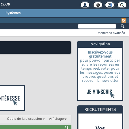
CLUB
Systèmes
Recherche avancée
Navigation
Inscrivez-vous
gratuitement
pour pouvoir participer,
suivre les réponses en
temps réel, voter pour
les messages, poser vos
propres questions et
recevoir la newsletter
Outils de la discussion
Affichage
#1