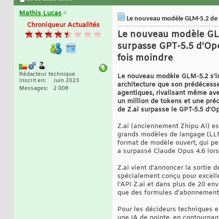
Mathis Lucas
Le nouveau modèle GLM-5.2 de Z
Chroniqueur Actualités
Le nouveau modèle GLM-
surpasse GPT-5.5 d'Ope
fois moindre
Rédacteur technique
Le nouveau modèle GLM-5.2 s'im
Inscrit en
Juin 2023
architecture que son prédécesse
Messages
2 008
agentiques, rivalisant même ave
un million de tokens et une pré
de Z.ai surpasse le GPT-5.5 d'O
Z.ai (anciennement Zhipu AI) e
grands modèles de langage (LLM
format de modèle ouvert, qui pe
a surpassé Claude Opus 4.6 lors 
Z.ai vient d'annoncer la sortie
spécialement conçu pour excelle
l'API Z.ai et dans plus de 20 en
que des formules d'abonnement 
Pour les décideurs techniques e
une IA de pointe, en contournan