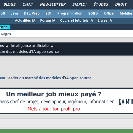
BLOGS
CHAT
NEWSLETTER
EMPLOI
ÉTUDES
DROIT
oft
Java
Dév. Web
EDI
Programmation
SGBD
Office
Mobiles
Actualités IA
Forum IA
Cours et tutoriels IA
Livres IA
ent !
Règles
es
Intelligence artificielle
ché des modèles d'IA open source
veau leader du marché des modèles d'IA open source