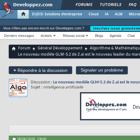
FORUMS
TUTORIELS
FAQ
DI/DSI Solutions d'entreprise
Cloud
IA
ALM
Micros
Vous n'êtes pas encore inscrit sur Developpez.com ?
Inscrivez-vous gratuitem
Derniers messages
Actions
Réseau social
Blogs
Agenda
Chat
Forum
Général Développement
Algorithme & Mathématiqu
Le nouveau modèle GLM-5.2 de Z.ai est le nouveau leader du mar
+
Signaler un problème
Répondre à la discussion
Discussion :
Le nouveau modèle GLM-5.2 de Z.ai est le nou
Sujet :
Intelligence artificielle
18/06/2026,
13h30