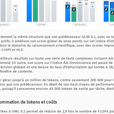
tement la même structure que son prédécesseur GLM-5.1, avec un tot
actifs, il améliore son score global de onze points sur cet indice d'i
 dans le domaine du raisonnement scientifique, avec des scores impr
CritPt et HLE.
eilleurs résultats sur toute une série de tests complexes incluant AA
mond. En outre, son score sur l'indice AA-Omniscience est passé de 
écision globale et une baisse du taux d'hallucination qui tombe à 28,1
fenêtre de contexte.
r gérer jusqu'à un million de tokens, contre seulement 200 000 pour l
ns que son prédécesseur. En dépit de son haut niveau de performan
s, puisqu'il consomme environ 43 000 tokens de sortie par tâche, don
sommation de tokens et coûts
ortées à GML-5.2 permet de réduire de 2,9 fois le nombre de FLOPs p